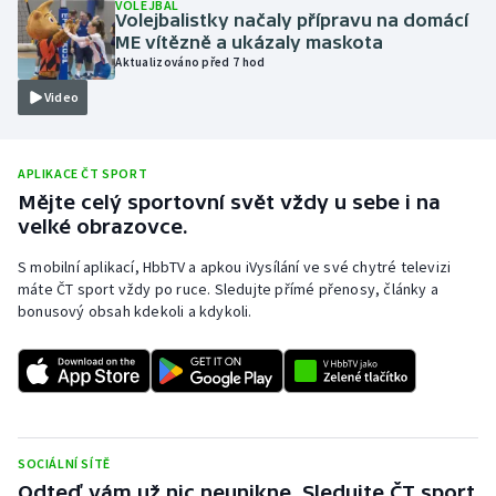
VOLEJBAL
Volejbalistky načaly přípravu na domácí
Olympijské hry
ME vítězně a ukázaly maskota
Aktualizováno před 7 hod
Parasport
Video
Plavání
APLIKACE ČT SPORT
Plážový volejbal
Mějte celý sportovní svět vždy u sebe i na
velké obrazovce.
Ragby
S mobilní aplikací, HbbTV a apkou iVysílání ve své chytré televizi
máte ČT sport vždy po ruce. Sledujte přímé přenosy, články a
Rychlobruslení
bonusový obsah kdekoli a kdykoli.
Rychlostní kanoistika
Short track
Sportovní střelba
SOCIÁLNÍ SÍTĚ
Odteď vám už nic neunikne. Sledujte ČT sport