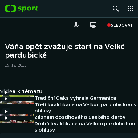
POPULÁRNÍ
SLEDOVAT
Fotbal
Váňa opět zvažuje start na Velké
pardubické
Hokej
15. 12. 2015
Tenis
Atletika
Videa k tématu
Cyklistika
Tradiční Oaks vyhrála Germanica
Třetí kvalifikace na Velkou pardubickou s
ohlasy
DALŠÍ SPORTY
Záznam dostihového Českého derby
Druhá kvalifikace na Velkou pardubickou
Americký fotbal
NEPŘEHLÉDNĚTE
s ohlasy