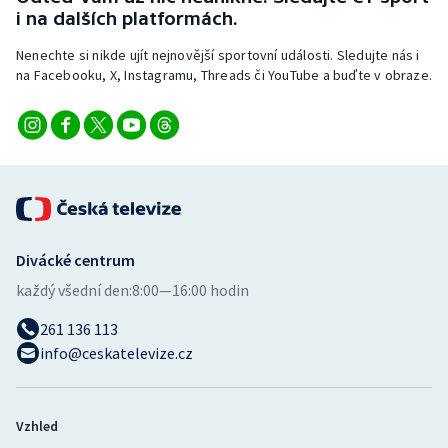
Stolní tenis
i na dalších platformách.
Nenechte si nikde ujít nejnovější sportovní události. Sledujte nás i
Triatlon
na Facebooku, X, Instagramu, Threads či YouTube a buďte v obraze.
Veslování
Vodní slalom
Volejbal
Ostatní
Divácké centrum
každý všední den:
8:00—16:00 hodin
261 136 113
info@ceskatelevize.cz
Vzhled