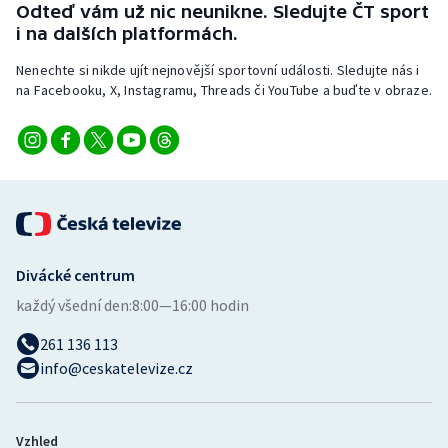
Odteď vám už nic neunikne. Sledujte ČT sport
Stolní tenis
i na dalších platformách.
Triatlon
Nenechte si nikde ujít nejnovější sportovní události. Sledujte nás i
na Facebooku, X, Instagramu, Threads či YouTube a buďte v obraze.
Veslování
Vodní slalom
Volejbal
Ostatní
Divácké centrum
každý všední den:
8:00—16:00 hodin
261 136 113
info@ceskatelevize.cz
Vzhled