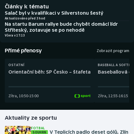
Baseball a softbal
Soutěže
Články k tématu
Salač byl v kvalifikaci v Silverstonu šestý
Basketbal
Historické návraty
Aktualizováno před 3 hod
Na startu Barum rallye bude chybět domácí lídr
Stříteský, zotavuje se po nehodě
Biatlon
Aplikace ČT sport
Včera v 17:13
Boby a skeleton
AZ kvíz
Přímé přenosy
Zobrazit program
Box
OSTATNÍ
BASEBALL A SOFTBA
Orientační běh: SP Česko – štafeta
Baseballová ex
Curling
Dostihy
Zítra
,
10:50
-
15:00
Zítra
,
12:55
-
16:15
Florbal
Aktuality ze sportu
Futsal
FOTBAL
V Teplicích padlo deset gólů, Zlín
SOUHRN
Golf