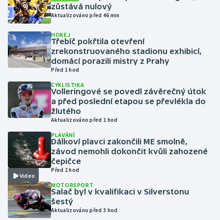
zůstává nulový
Aktualizováno před 46 min
Gymnastika
HOKEJ
Třebíč pokřtila otevření
Házená
zrekonstruovaného stadionu exhibicí,
domácí porazili mistry z Prahy
Jezdectví
Před 1 hod
CYKLISTIKA
Volleringové se povedl závěrečný útok
Judo
a před poslední etapou se převlékla do
žlutého
Krasobruslení
Aktualizováno před 1 hod
PLAVÁNÍ
Lezení
Dálkoví plavci zakončili ME smolně,
závod nemohli dokončit kvůli zahozené
čepičce
Lyže a snowboard
Před 2 hod
Video
MOTORSPORT
Moderní pětiboj
Salač byl v kvalifikaci v Silverstonu
šestý
Motorsport
Aktualizováno před 3 hod