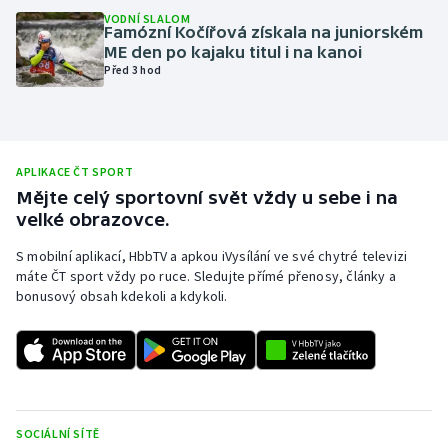
VODNÍ SLALOM
Olympijské hry
Famózní Kočířová získala na juniorském
ME den po kajaku titul i na kanoi
Před 3 hod
Parasport
Plavání
Plážový volejbal
APLIKACE ČT SPORT
Mějte celý sportovní svět vždy u sebe i na
velké obrazovce.
Ragby
S mobilní aplikací, HbbTV a apkou iVysílání ve své chytré televizi
Rychlobruslení
máte ČT sport vždy po ruce. Sledujte přímé přenosy, články a
bonusový obsah kdekoli a kdykoli.
Rychlostní kanoistika
Short track
Sportovní střelba
SOCIÁLNÍ SÍTĚ