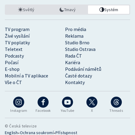
Světlý
Tmavý
Systém
TV program
Pro média
Živé vysílání
Reklama
TV poplatky
Studio Brno
Teletext
Studio Ostrava
Podcasty
Rada ČT
Počasí
Kariéra
E-shop
Podávání námětů
Mobilní a TV aplikace
Časté dotazy
Vše o ČT
Kontakty
Instagram
Facebook
YouTube
X
Threads
© Česká televize
•
•
English
Ochrana soukromí
Přístupnost