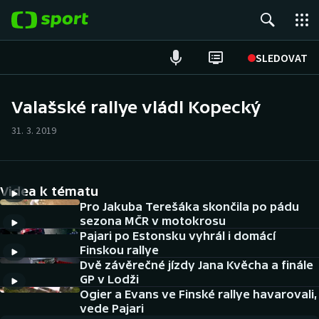
POPULÁRNÍ
SLEDOVAT
Fotbal
Valašské rallye vládl Kopecký
Hokej
31. 3. 2019
Tenis
Videa k tématu
Atletika
Pro Jakuba Terešáka skončila po pádu
sezona MČR v motokrosu
Cyklistika
Pajari po Estonsku vyhrál i domácí
Finskou rallye
DALŠÍ SPORTY
Dvě závěrečné jízdy Jana Kvěcha a finále
GP v Lodži
Americký fotbal
Ogier a Evans ve Finské rallye havarovali,
NEPŘEHLÉDNĚTE
vede Pajari