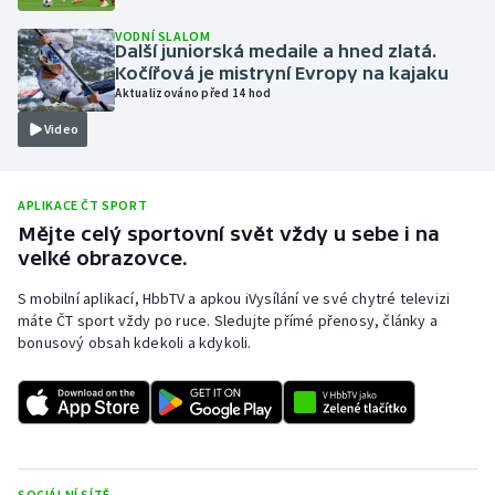
Olympijské hry
VODNÍ SLALOM
Další juniorská medaile a hned zlatá.
Kočířová je mistryní Evropy na kajaku
Parasport
Aktualizováno před 14 hod
Video
Plavání
Plážový volejbal
APLIKACE ČT SPORT
Mějte celý sportovní svět vždy u sebe i na
Ragby
velké obrazovce.
Rychlobruslení
S mobilní aplikací, HbbTV a apkou iVysílání ve své chytré televizi
máte ČT sport vždy po ruce. Sledujte přímé přenosy, články a
bonusový obsah kdekoli a kdykoli.
Rychlostní kanoistika
Short track
Sportovní střelba
SOCIÁLNÍ SÍTĚ