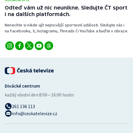
Stolní tenis
Odteď vám už nic neunikne. Sledujte ČT sport
i na dalších platformách.
Triatlon
Nenechte si nikde ujít nejnovější sportovní události. Sledujte nás i
na Facebooku, X, Instagramu, Threads či YouTube a buďte v obraze.
Veslování
Vodní slalom
Volejbal
Ostatní
Divácké centrum
každý všední den:
8:00—16:00 hodin
261 136 113
info@ceskatelevize.cz