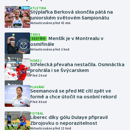
ATLETIKA
Stýplařka Berková skončila pátá na
Gymnastika
juniorském světovém šampionátu
Aktualizováno před 41 min
Házená
TENIS
Menšík je v Montrealu v
SESTŘIH
Jezdectví
osmifinále
Aktualizováno před 2 hod
Judo
Video
HOKEJ
Střelecká převaha nestačila. Osmnáctka
Krasobruslení
prohrála i se Švýcarskem
Před 2 hod
Lezení
Video
PLAVÁNÍ
Seemanová se před ME cítí zpět ve
Lyže a snowboard
formě a chce útočit na osobní rekord
Před 4 hod
Moderní pětiboj
FOTBAL
Liberec díky gólu Dulaye připravil
Zbrojovku o neporazitelnost
Motorsport
Aktualizováno před 11 hod