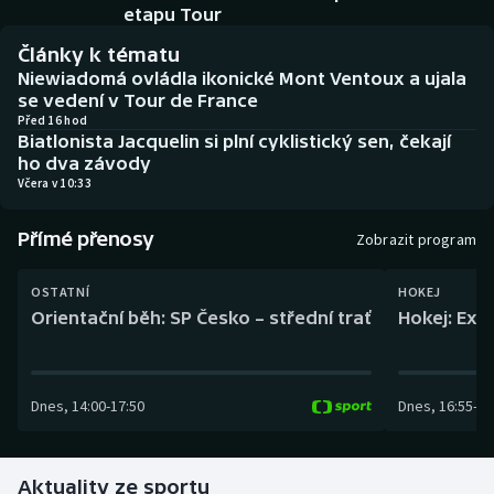
Baseball a softbal
Soutěže
etapu Tour
Články k tématu
Basketbal
Historické návraty
Niewiadomá ovládla ikonické Mont Ventoux a ujala
se vedení v Tour de France
Biatlon
Aplikace ČT sport
Před 16 hod
Biatlonista Jacquelin si plní cyklistický sen, čekají
ho dva závody
Boby a skeleton
AZ kvíz
Včera v 10:33
Box
Přímé přenosy
Zobrazit program
Curling
OSTATNÍ
HOKEJ
Orientační běh: SP Česko – střední trať
Hokej: Exh
Dostihy
Florbal
Dnes
,
14:00
-
17:50
Dnes
,
16:55
-
19
Futsal
Aktuality ze sportu
Golf