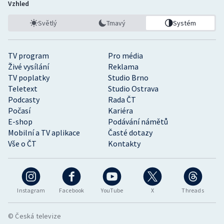
Vzhled
Světlý
Tmavý
Systém
TV program
Pro média
Živé vysílání
Reklama
TV poplatky
Studio Brno
Teletext
Studio Ostrava
Podcasty
Rada ČT
Počasí
Kariéra
E-shop
Podávání námětů
Mobilní a TV aplikace
Časté dotazy
Vše o ČT
Kontakty
Instagram
Facebook
YouTube
X
Threads
© Česká televize