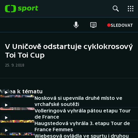
POPULÁRNÍ
SLEDOVAT
Fotbal
V Uničově odstartuje cyklokrosový
Toi Toi Cup
Hokej
25. 9. 2018
Tenis
Atletika
Videa k tématu
Cyklistika
Nosková si upevnila druhé místo ve
vrchařské soutěži
Volleringová vyhrála pátou etapu Tour
DALŠÍ SPORTY
de France
Haugstedová vyhrála 3. etapu Tour de
Americký fotbal
NEPŘEHLÉDNĚTE
France Femmes
Wiebesová ovládla ve spurtu i druhou