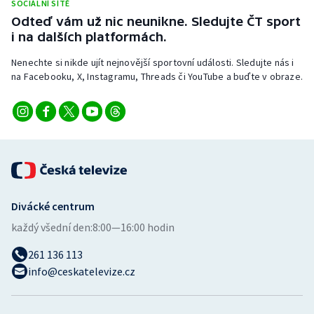
SOCIÁLNÍ SÍTĚ
Stolní tenis
Odteď vám už nic neunikne. Sledujte ČT sport
i na dalších platformách.
Triatlon
Nenechte si nikde ujít nejnovější sportovní události. Sledujte nás i
Veslování
na Facebooku, X, Instagramu, Threads či YouTube a buďte v obraze.
Vodní slalom
Volejbal
Ostatní
Divácké centrum
každý všední den:
8:00—16:00 hodin
261 136 113
info@ceskatelevize.cz