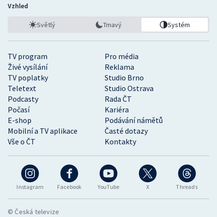
Vzhled
Světlý
Tmavý
Systém
TV program
Pro média
Živé vysílání
Reklama
TV poplatky
Studio Brno
Teletext
Studio Ostrava
Podcasty
Rada ČT
Počasí
Kariéra
E-shop
Podávání námětů
Mobilní a TV aplikace
Časté dotazy
Vše o ČT
Kontakty
Instagram
Facebook
YouTube
X
Threads
© Česká televize