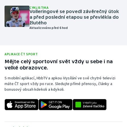
CYKLISTIKA
Olympijské hry
Volleringové se povedl závěrečný útok
a před poslední etapou se převlékla do
Parasport
žlutého
Aktualizováno před 6 hod
Plavání
Plážový volejbal
APLIKACE ČT SPORT
Mějte celý sportovní svět vždy u sebe i na
Ragby
velké obrazovce.
Rychlobruslení
S mobilní aplikací, HbbTV a apkou iVysílání ve své chytré televizi
máte ČT sport vždy po ruce. Sledujte přímé přenosy, články a
bonusový obsah kdekoli a kdykoli.
Rychlostní kanoistika
Short track
Sportovní střelba