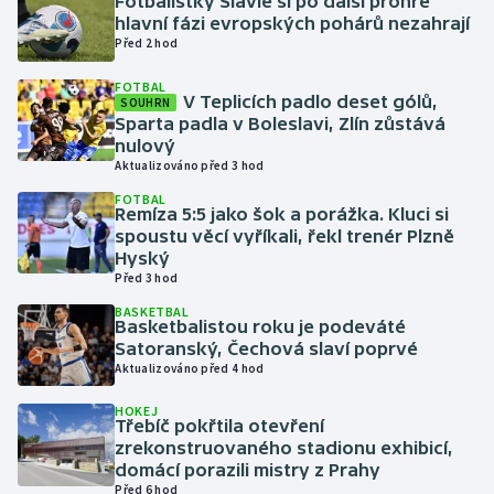
Fotbalistky Slavie si po další prohře
hlavní fázi evropských pohárů nezahrají
Před 2 hod
Gymnastika
FOTBAL
V Teplicích padlo deset gólů,
Házená
SOUHRN
Sparta padla v Boleslavi, Zlín zůstává
nulový
Jezdectví
Aktualizováno před 3 hod
FOTBAL
Judo
Remíza 5:5 jako šok a porážka. Kluci si
spoustu věcí vyříkali, řekl trenér Plzně
Hyský
Krasobruslení
Před 3 hod
BASKETBAL
Lezení
Basketbalistou roku je podeváté
Satoranský, Čechová slaví poprvé
Lyže a snowboard
Aktualizováno před 4 hod
HOKEJ
Moderní pětiboj
Třebíč pokřtila otevření
zrekonstruovaného stadionu exhibicí,
domácí porazili mistry z Prahy
Motorsport
Před 6 hod