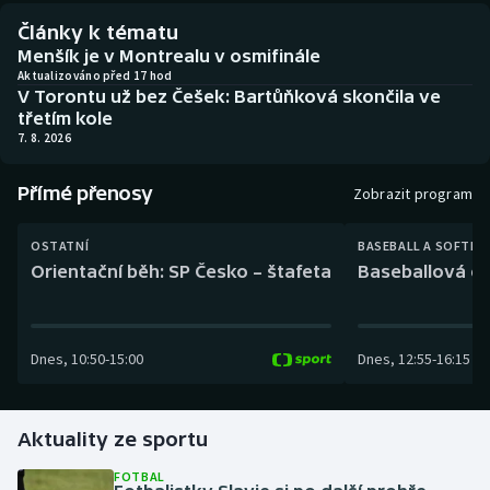
Baseball a softbal
Soutěže
Články k tématu
Menšík je v Montrealu v osmifinále
Basketbal
Historické návraty
Aktualizováno před 17 hod
V Torontu už bez Češek: Bartůňková skončila ve
třetím kole
Biatlon
Aplikace ČT sport
7. 8. 2026
Boby a skeleton
AZ kvíz
Přímé přenosy
Zobrazit program
Box
OSTATNÍ
BASEBALL A SOFTBA
Orientační běh: SP Česko – štafeta
Baseballová ex
Curling
Dostihy
Dnes
,
10:50
-
15:00
Dnes
,
12:55
-
16:15
Florbal
Futsal
Aktuality ze sportu
FOTBAL
Golf