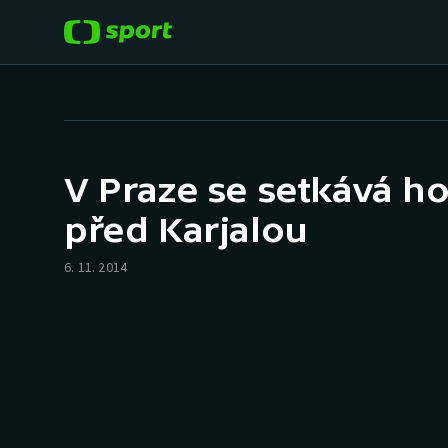
POPULÁRNÍ
DALŠÍ SPORTY
Fotbal
Americký fotbal
V Praze se setkává h
Hokej
Baseball a softbal
před Karjalou
Tenis
Basketbal
6. 11. 2014
Atletika
Biatlon
Cyklistika
Boby a skeleton
Box