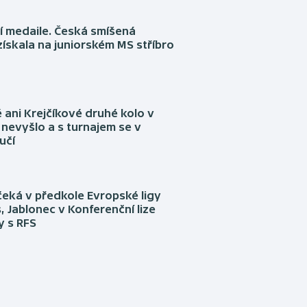
í medaile. Česká smíšená
získala na juniorském MS stříbro
ani Krejčíkové druhé kolo v
nevyšlo a s turnajem se v
učí
eká v předkole Evropské ligy
, Jablonec v Konferenční lize
ly s RFS