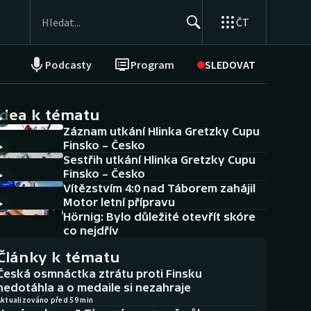
ČT
Podcasty
Program
SLEDOVAT
NEPŘEHLÉDNĚTE
Soutěže
idea k tématu
Záznam utkání Hlinka Gretzky Cupu
Historické návraty
Finsko – Česko
Sestřih utkání Hlinka Gretzky Cupu
Aplikace ČT sport
Finsko – Česko
Vítězstvím 4:0 nad Táborem zahájil
AZ kvíz
Motor letní přípravu
Hörnig: Bylo důležité otevřít skóre
co nejdřív
Články k tématu
Česká osmnáctka ztrátu proti Finsku
nedotáhla a o medaile si nezahraje
Aktualizováno před 59 min