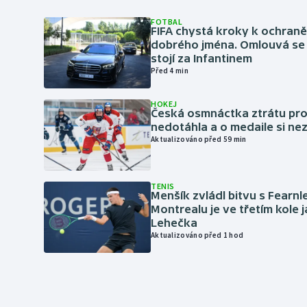
FOTBAL
FIFA chystá kroky k ochran
dobrého jména. Omlouvá se 
stojí za Infantinem
Před 4 min
HOKEJ
Česká osmnáctka ztrátu pro
nedotáhla a o medaile si ne
Aktualizováno před 59 min
TENIS
Menšík zvládl bitvu s Fearnl
Montrealu je ve třetím kole 
Lehečka
Aktualizováno před 1 hod