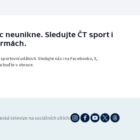
 neunikne. Sledujte ČT sport i
ormách.
 sportovní události. Sledujte nás i na Facebooku, X,
a buďte v obraze.
eská televize na sociálních sítích: