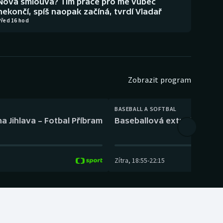
Nová smlouva? Tím práce pro mě vůbec
nekončí, spíš naopak začíná, tvrdí Vladař
Před 16 hod
Zobrazit program
BASEBALL A SOFTBAL
a Jihlava – Fotbal Příbram
Baseballová extraliga: Tře
Zítra
,
18:55
-
22:15