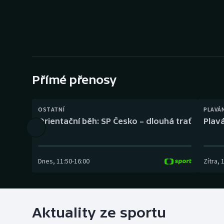
Curling
Dostihy
Florbal
Futsal
Přímé přenosy
Golf
OSTATNÍ
PLAVÁ
Orientační běh: SP Česko – dlouhá trať
Plavá
Gymnastika
Dnes
,
11:50
-
16:00
Zítra
,
Aktuality ze sportu