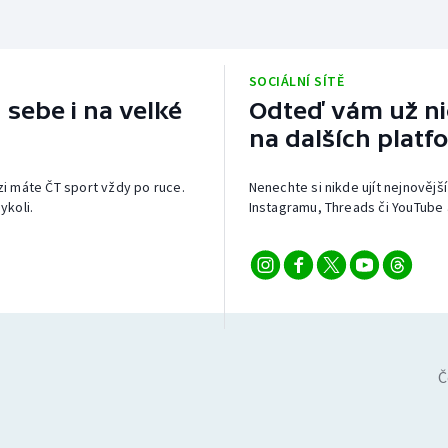
SOCIÁLNÍ SÍTĚ
 sebe i na velké
Odteď vám už nic
na dalších platf
izi máte ČT sport vždy po ruce.
Nenechte si nikde ujít nejnovější
ykoli.
Instagramu, Threads či YouTube 
Č