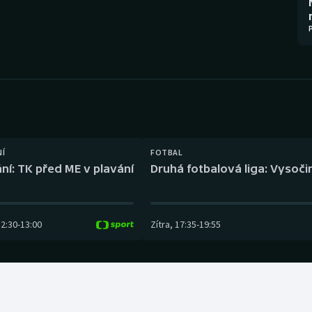
Moderní pětiboj
Triatlon
Motorsport
Veslování
Olympijské hry
Vodní slalom
Parasport
Volejbal
Plavání
Ostatní
NÍ
FOTBAL
ní: TK před ME v plavání
Druhá fotbalová liga: Vysočin
Plážový volejbal
12:30
-
13:00
Zítra
,
17:35
-
19:55