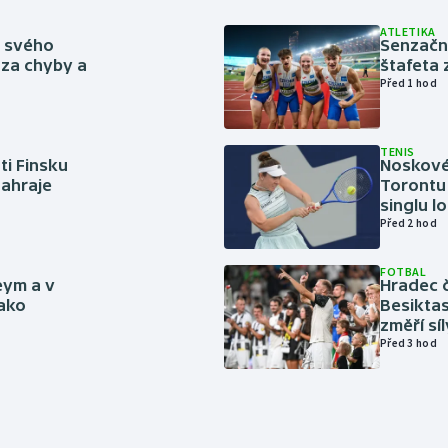
ATLETIKA
ě svého
Senzačn
za chyby a
štafeta 
Před 1 hod
TENIS
ti Finsku
Noskové 
zahraje
Torontu 
singlu lo
Před 2 hod
FOTBAL
eym a v
Hradec č
jako
Besiktas
změří sí
Před 3 hod