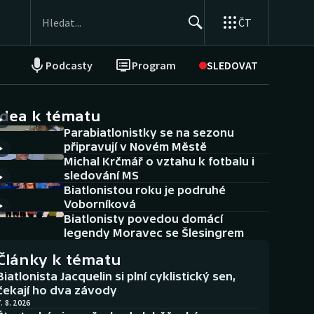
ČT
Podcasty
Program
SLEDOVAT
NEPŘEHLÉDNĚTE
Soutěže
idea k tématu
Parabiatlonistky se na sezonu
Historické návraty
připravují v Novém Městě
Michal Krčmář o vztahu k fotbalu i
Aplikace ČT sport
sledování MS
Biatlonistou roku je podruhé
AZ kvíz
Voborníková
Biatlonisty povedou domácí
legendy Moravec se Šlesingrem
Články k tématu
Biatlonista Jacquelin si plní cyklistický sen,
čekají ho dva závody
. 8. 2026