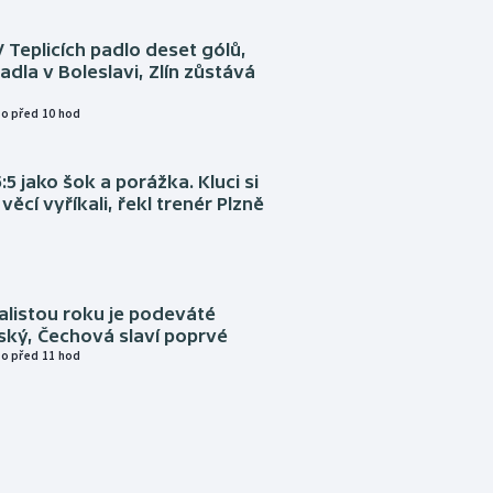
V Teplicích padlo deset gólů,
adla v Boleslavi, Zlín zůstává
o před 10 hod
:5 jako šok a porážka. Kluci si
věcí vyříkali, řekl trenér Plzně
alistou roku je podeváté
ský, Čechová slaví poprvé
o před 11 hod