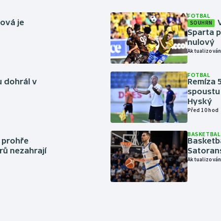
FOTBAL
ová je
SOUHRN
Sparta p
nulový
Aktualizován
FOTBAL
 dohrál v
Remíza 5
spoustu 
Hyský
Před 10 hod
BASKETBAL
í prohře
Basketb
rů nezahrají
Satoran
Aktualizován