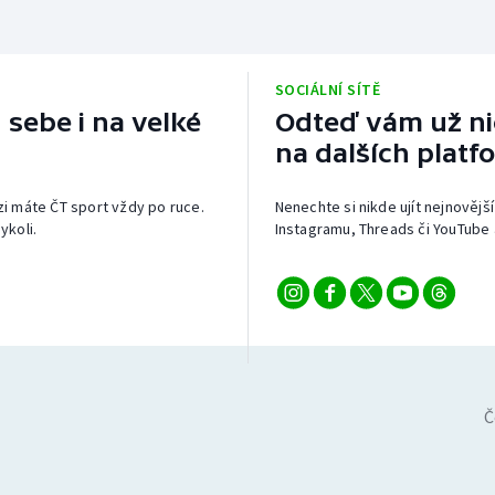
SOCIÁLNÍ SÍTĚ
 sebe i na velké
Odteď vám už nic
na dalších platf
izi máte ČT sport vždy po ruce.
Nenechte si nikde ujít nejnovější
ykoli.
Instagramu, Threads či YouTube 
Č