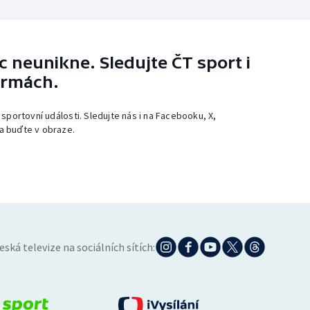
 neunikne. Sledujte ČT sport i
ormách.
 sportovní události. Sledujte nás i na Facebooku, X,
a buďte v obraze.
eská televize na sociálních sítích: