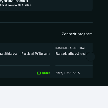
vyhrála Ironika
ktualizováno 20. 6. 2026
Zobrazit program
BASEBALL A SOFTBAL
a Jihlava – Fotbal Příbram
Baseballová extraliga: Tře
Zítra
,
18:55
-
22:15