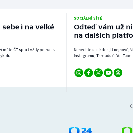
SOCIÁLNÍ SÍTĚ
 sebe i na velké
Odteď vám už nic
na dalších platf
izi máte ČT sport vždy po ruce.
Nenechte si nikde ujít nejnovější
ykoli.
Instagramu, Threads či YouTube 
Č