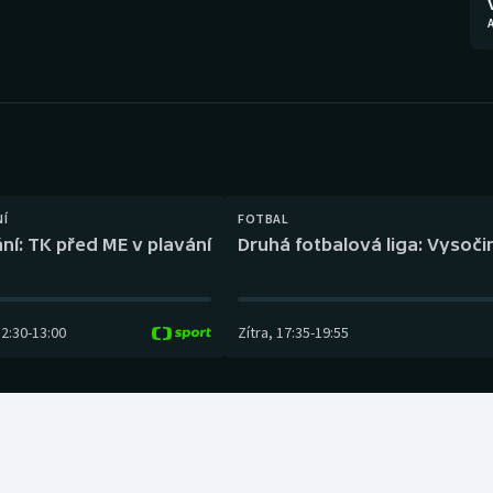
Moderní pětiboj
Triatlon
A
Motorsport
Veslování
Olympijské hry
Vodní slalom
Parasport
Volejbal
Plavání
Ostatní
NÍ
FOTBAL
ní: TK před ME v plavání
Druhá fotbalová liga: Vysočin
Plážový volejbal
12:30
-
13:00
Zítra
,
17:35
-
19:55