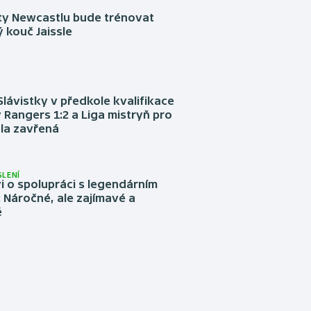
sty Newcastlu bude trénovat
 kouč Jaissle
Slávistky v předkole kvalifikace
 Rangers 1:2 a Liga mistryň pro
la zavřená
LENÍ
 o spolupráci s legendárním
Náročné, ale zajímavé a
é