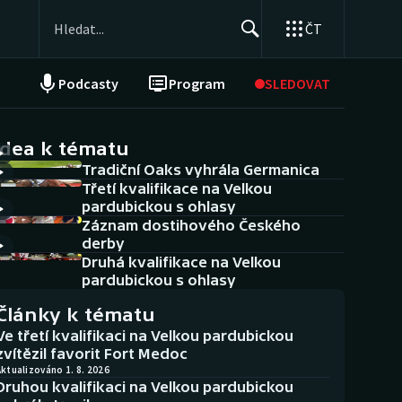
ČT
Podcasty
Program
SLEDOVAT
NEPŘEHLÉDNĚTE
Soutěže
idea k tématu
Tradiční Oaks vyhrála Germanica
Historické návraty
Třetí kvalifikace na Velkou
pardubickou s ohlasy
Aplikace ČT sport
Záznam dostihového Českého
derby
AZ kvíz
Druhá kvalifikace na Velkou
pardubickou s ohlasy
Články k tématu
Ve třetí kvalifikaci na Velkou pardubickou
zvítězil favorit Fort Medoc
ktualizováno 1. 8. 2026
Druhou kvalifikaci na Velkou pardubickou