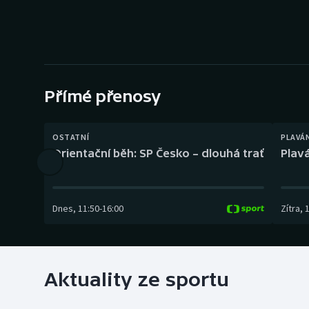
Curling
Dostihy
Florbal
Přímé přenosy
Futsal
Golf
OSTATNÍ
PLAVÁ
Orientační běh: SP Česko – dlouhá trať
Plavá
Gymnastika
Dnes
,
11:50
-
16:00
Zítra
,
Aktuality ze sportu