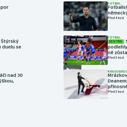
FOTBAL
spor
Fotbali
německý
Před 4 hod
FOTBAL
 Štýrský
SESTŘIH
u duelu se
podlehly
ně zůsta
Před 5 hod
Video
KRASOBRUS
áči nad 30
Mrázkovi
výškou,
Deanem: 
přínosn
Před 5 hod