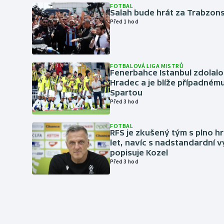
FOTBAL
Salah bude hrát za Trabzon
Před 1 hod
FOTBALOVÁ LIGA MISTRŮ
Fenerbahce Istanbul zdolalo
Hradec a je blíže případném
Spartou
Před 3 hod
FOTBAL
RFS je zkušený tým s plno hr
let, navíc s nadstandardní 
popisuje Kozel
Před 3 hod