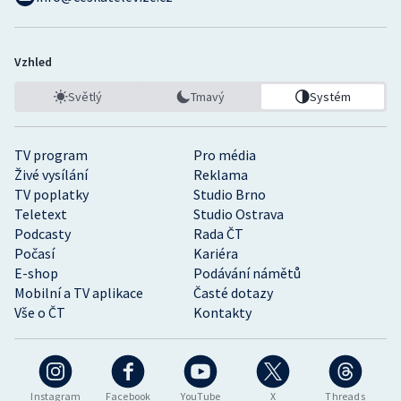
Vzhled
Světlý
Tmavý
Systém
TV program
Pro média
Živé vysílání
Reklama
TV poplatky
Studio Brno
Teletext
Studio Ostrava
Podcasty
Rada ČT
Počasí
Kariéra
E-shop
Podávání námětů
Mobilní a TV aplikace
Časté dotazy
Vše o ČT
Kontakty
Instagram
Facebook
YouTube
X
Threads