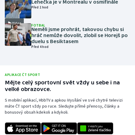
Lehečka je v Montrealu v osmifinále
Před 2 hod
Olympijské hry
Parasport
Video
FOTBAL
Neměli jsme prohrát, takovou chybu si
hráč nemůže dovolit, zlobil se Horejš po
Plavání
duelu s Besiktasem
Před 4 hod
Plážový volejbal
Ragby
APLIKACE ČT SPORT
Rychlobruslení
Mějte celý sportovní svět vždy u sebe i na
velké obrazovce.
Rychlostní kanoistika
S mobilní aplikací, HbbTV a apkou iVysílání ve své chytré televizi
máte ČT sport vždy po ruce. Sledujte přímé přenosy, články a
Short track
bonusový obsah kdekoli a kdykoli.
Sportovní střelba