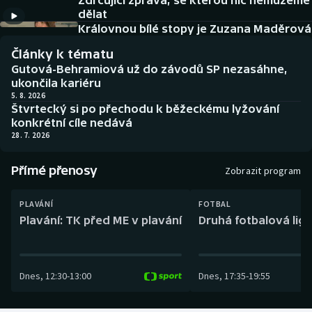
Zdrcující zpráva, se kterou nic nemůžeme
Baseball a softbal
Soutěže
dělat
Královnou bílé stopy je Zuzana Maděrová
Basketbal
Historické návraty
Články k tématu
Gutová-Behramiová už do závodů SP nezasáhne,
Biatlon
Aplikace ČT sport
ukončila kariéru
5. 8. 2026
Štvrtecký si po přechodu k běžeckému lyžování
Boby a skeleton
AZ kvíz
konkrétní cíle nedává
28. 7. 2026
Box
Přímé přenosy
Zobrazit program
Curling
PLAVÁNÍ
FOTBAL
Dostihy
Plavání: TK před ME v plavání
Druhá fotbalová liga
Florbal
Dnes
,
12:30
-
13:00
Dnes
,
17:35
-
19:55
Futsal
Golf