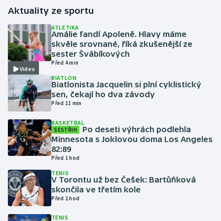
Aktuality ze sportu
Gymnastika
ATLETIKA
Amálie fandí Apoleně. Hlavy máme
skvěle srovnané, říká zkušenější ze
Házená
sester Švábíkových
Před 4 min
Video
Jezdectví
BIATLON
Biatlonista Jacquelin si plní cyklistický
Judo
sen, čekají ho dva závody
Před 11 min
Krasobruslení
BASKETBAL
Po deseti výhrách podlehla
SESTŘIH
Minnesota s Joklovou doma Los Angeles
Lezení
82:89
Před 1 hod
Lyže a snowboard
TENIS
V Torontu už bez Češek: Bartůňková
Moderní pětiboj
skončila ve třetím kole
Před 2 hod
Motorsport
TENIS