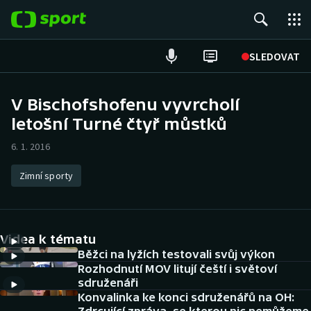
POPULÁRNÍ
SLEDOVAT
Fotbal
V Bischofshofenu vyvrcholí
letošní Turné čtyř můstků
Hokej
6. 1. 2016
Tenis
Zimní sporty
Atletika
Cyklistika
Videa k tématu
DALŠÍ SPORTY
Běžci na lyžích testovali svůj výkon
Rozhodnutí MOV litují čeští i světoví
sdruženáři
Americký fotbal
NEPŘEHLÉDNĚTE
Konvalinka ke konci sdruženářů na OH: