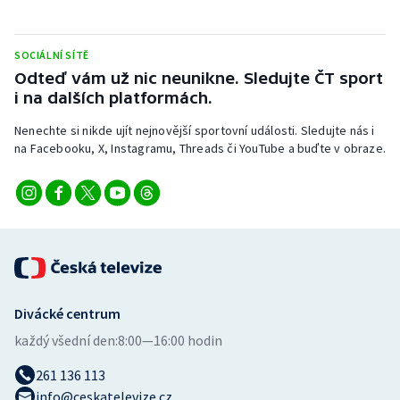
Stolní tenis
Triatlon
SOCIÁLNÍ SÍTĚ
Odteď vám už nic neunikne. Sledujte ČT sport
i na dalších platformách.
Veslování
Nenechte si nikde ujít nejnovější sportovní události. Sledujte nás i
Vodní slalom
na Facebooku, X, Instagramu, Threads či YouTube a buďte v obraze.
Volejbal
Ostatní
Divácké centrum
každý všední den:
8:00—16:00 hodin
261 136 113
info@ceskatelevize.cz