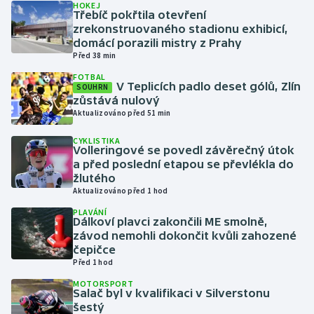
HOKEJ
Třebíč pokřtila otevření
zrekonstruovaného stadionu exhibicí,
Gymnastika
domácí porazili mistry z Prahy
Před 38 min
Házená
FOTBAL
V Teplicích padlo deset gólů, Zlín
SOUHRN
Jezdectví
zůstává nulový
Aktualizováno před 51 min
Judo
CYKLISTIKA
Volleringové se povedl závěrečný útok
a před poslední etapou se převlékla do
Krasobruslení
žlutého
Aktualizováno před 1 hod
Lezení
PLAVÁNÍ
Dálkoví plavci zakončili ME smolně,
Lyže a snowboard
závod nemohli dokončit kvůli zahozené
čepičce
Před 1 hod
Moderní pětiboj
MOTORSPORT
Salač byl v kvalifikaci v Silverstonu
Motorsport
šestý