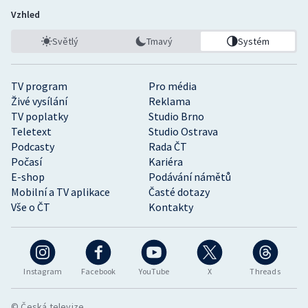
Vzhled
Světlý
Tmavý
Systém
TV program
Pro média
Živé vysílání
Reklama
TV poplatky
Studio Brno
Teletext
Studio Ostrava
Podcasty
Rada ČT
Počasí
Kariéra
E-shop
Podávání námětů
Mobilní a TV aplikace
Časté dotazy
Vše o ČT
Kontakty
Instagram
Facebook
YouTube
X
Threads
© Česká televize