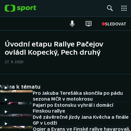
POPULÁRNÍ
SLEDOVAT
Fotbal
Úvodní etapu Rallye Pačejov
ovládl Kopecký, Pech druhý
Hokej
27. 9. 2020
Tenis
Atletika
Videa k tématu
Cyklistika
Pro Jakuba Terešáka skončila po pádu
sezona MČR v motokrosu
Pajari po Estonsku vyhrál i domácí
DALŠÍ SPORTY
Finskou rallye
Dvě závěrečné jízdy Jana Kvěcha a finále
Americký fotbal
NEPŘEHLÉDNĚTE
GP v Lodži
Ogier a Evans ve Finské rallye havarovali,