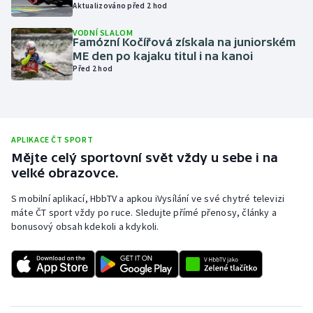
Aktualizováno před 2 hod
Olympijské hry
VODNÍ SLALOM
Famózní Kočířová získala na juniorském
Parasport
ME den po kajaku titul i na kanoi
Před 2 hod
Plavání
Plážový volejbal
APLIKACE ČT SPORT
Ragby
Mějte celý sportovní svět vždy u sebe i na
velké obrazovce.
Rychlobruslení
S mobilní aplikací, HbbTV a apkou iVysílání ve své chytré televizi
máte ČT sport vždy po ruce. Sledujte přímé přenosy, články a
Rychlostní kanoistika
bonusový obsah kdekoli a kdykoli.
Short track
Sportovní střelba