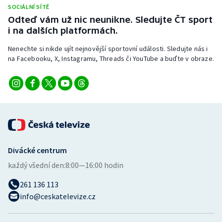
Stolní tenis
SOCIÁLNÍ SÍTĚ
Odteď vám už nic neunikne. Sledujte ČT sport
i na dalších platformách.
Triatlon
Nenechte si nikde ujít nejnovější sportovní události. Sledujte nás i
Veslování
na Facebooku, X, Instagramu, Threads či YouTube a buďte v obraze.
Vodní slalom
Volejbal
Ostatní
Divácké centrum
každý všední den:
8:00—16:00 hodin
261 136 113
info@ceskatelevize.cz