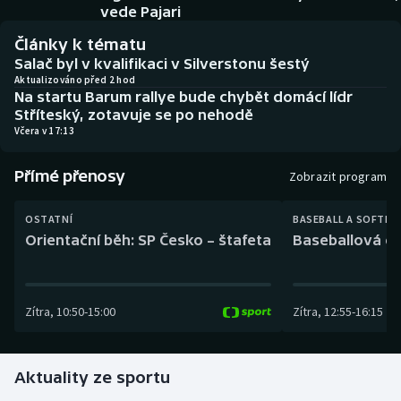
Baseball a softbal
Soutěže
vede Pajari
Články k tématu
Basketbal
Historické návraty
Salač byl v kvalifikaci v Silverstonu šestý
Aktualizováno před 2 hod
Na startu Barum rallye bude chybět domácí lídr
Biatlon
Aplikace ČT sport
Stříteský, zotavuje se po nehodě
Včera v 17:13
Boby a skeleton
AZ kvíz
Přímé přenosy
Zobrazit program
Box
OSTATNÍ
BASEBALL A SOFTBA
Curling
Orientační běh: SP Česko – štafeta
Baseballová ex
Dostihy
Zítra
,
10:50
-
15:00
Zítra
,
12:55
-
16:15
Florbal
Futsal
Aktuality ze sportu
Golf