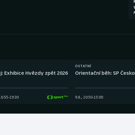
Moderní pětiboj
Triatlon
Motorsport
Veslování
Olympijské hry
Vodní slalom
Parasport
Volejbal
Plavání
Ostatní
OSTATNÍ
j: Exhibice Hvězdy zpět 2026
Orientační běh: SP Česko
Plážový volejbal
16:55
-
19:30
9.8.
,
10:50
-
15:00