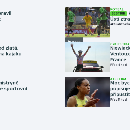
FOTBAL
ravil
SESTŘIH
t
Ústí ztr
Aktualizován
Video
CYKLISTIKA
ed zlatá.
Niewiad
 na kajaku
Ventoux 
France
Před 4 hod
ATLETIKA
mistryně
Moc bych
ze sportovní
popisuje
připustit
Před 5 hod