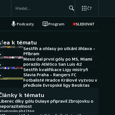
ČT
Podcasty
Program
SLEDOVAT
NEPŘEHLÉDNĚTE
Soutěže
idea k tématu
Sestřih a ohlasy po utkání Jihlava –
Historické návraty
Příbram
Messi dal první góly po MS, Miami
Aplikace ČT sport
porazilo Atlético San Luis 4:2
Sestřih kvalifikace Ligy mistryň
AZ kvíz
Slavia Praha – Rangers FC
Fotbalisté Hradce Králové vyzvou v
předkole Evropské ligy Besiktas
Články k tématu
Liberec díky gólu Dulaye připravil Zbrojovku o
neporazitelnost
Aktualizováno před 19 min