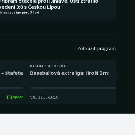
Příbram otáčela proti Jihlavě, Ústí ztratilo
vedení 3:0 s Českou Lípou
Aktualizováno před 3 hod
Zobrazit program
BASEBALL A SOFTBAL
 – štafeta
Baseballová extraliga: Hroši Brno – Eagles
9.8.
,
12:55
-
16:15