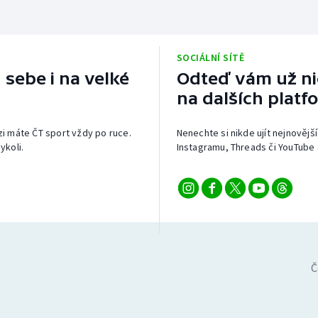
SOCIÁLNÍ SÍTĚ
 sebe i na velké
Odteď vám už nic
na dalších platf
izi máte ČT sport vždy po ruce.
Nenechte si nikde ujít nejnovější
ykoli.
Instagramu, Threads či YouTube 
Č