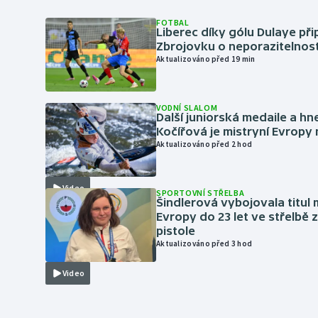
FOTBAL
Liberec díky gólu Dulaye přip
Zbrojovku o neporazitelnos
Aktualizováno před 19 min
VODNÍ SLALOM
Další juniorská medaile a hn
Kočířová je mistryní Evropy
Aktualizováno před 2 hod
Video
SPORTOVNÍ STŘELBA
Šindlerová vybojovala titul 
Evropy do 23 let ve střelbě 
pistole
Aktualizováno před 3 hod
Video