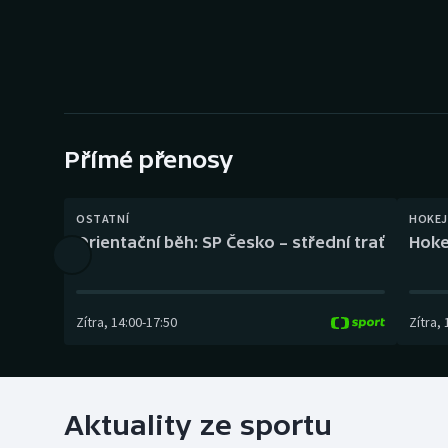
Curling
Dostihy
Florbal
Futsal
Přímé přenosy
Golf
OSTATNÍ
HOKEJ
Orientační běh: SP Česko – střední trať
Hoke
Gymnastika
Zítra
,
14:00
-
17:50
Zítra
,
Aktuality ze sportu