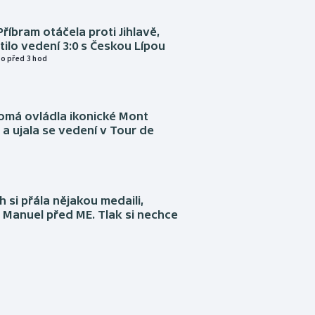
Příbram otáčela proti Jihlavě,
atilo vedení 3:0 s Českou Lípou
o před 3 hod
omá ovládla ikonické Mont
a ujala se vedení v Tour de
 si přála nějakou medaili,
 Manuel před ME. Tlak si nechce