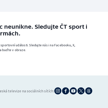
 neunikne. Sledujte ČT sport i
ormách.
 sportovní události. Sledujte nás i na Facebooku, X,
a buďte v obraze.
eská televize na sociálních sítích: