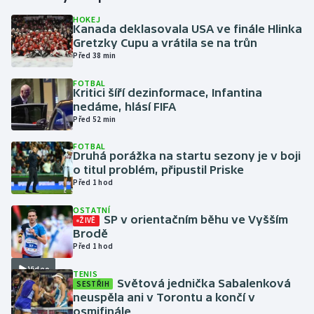
HOKEJ
Kanada deklasovala USA ve finále Hlinka
Gymnastika
Gretzky Cupu a vrátila se na trůn
Před 38 min
Házená
FOTBAL
Kritici šíří dezinformace, Infantina
Jezdectví
nedáme, hlásí FIFA
Před 52 min
Judo
FOTBAL
Druhá porážka na startu sezony je v boji
Krasobruslení
o titul problém, připustil Priske
Před 1 hod
Lezení
OSTATNÍ
SP v orientačním běhu ve Vyšším
ŽIVĚ
Lyže a snowboard
Brodě
Před 1 hod
Moderní pětiboj
Video
TENIS
Světová jednička Sabalenková
SESTŘIH
neuspěla ani v Torontu a končí v
Motorsport
osmifinále