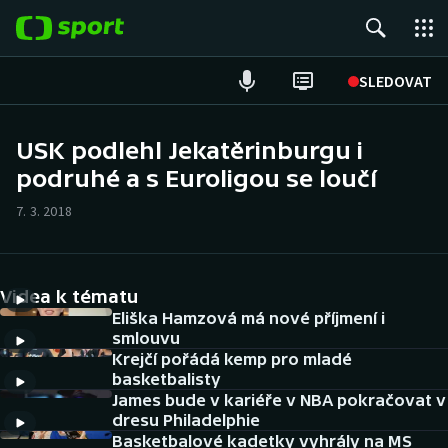
POPULÁRNÍ
SLEDOVAT
Fotbal
USK podlehl Jekatěrinburgu i
podruhé a s Euroligou se loučí
Hokej
7. 3. 2018
Tenis
Atletika
Videa k tématu
Cyklistika
Eliška Hamzová má nové příjmení i
smlouvu
Krejčí pořádá kemp pro mladé
DALŠÍ SPORTY
basketbalisty
James bude v kariéře v NBA pokračovat v
Americký fotbal
NEPŘEHLÉDNĚTE
dresu Philadelphie
Basketbalové kadetky vyhrály na MS