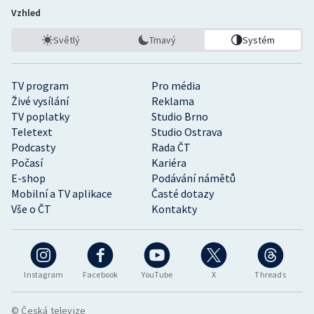
Vzhled
Světlý
Tmavý
Systém
TV program
Pro média
Živé vysílání
Reklama
TV poplatky
Studio Brno
Teletext
Studio Ostrava
Podcasty
Rada ČT
Počasí
Kariéra
E-shop
Podávání námětů
Mobilní a TV aplikace
Časté dotazy
Vše o ČT
Kontakty
Instagram
Facebook
YouTube
X
Threads
© Česká televize