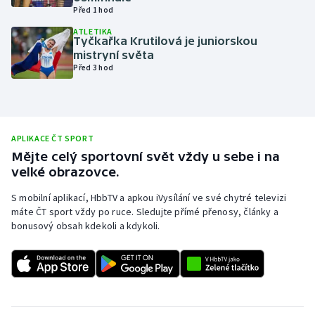
Před 1 hod
Olympijské hry
ATLETIKA
Tyčkařka Krutilová je juniorskou
Parasport
mistryní světa
Před 3 hod
Plavání
Plážový volejbal
APLIKACE ČT SPORT
Ragby
Mějte celý sportovní svět vždy u sebe i na
velké obrazovce.
Rychlobruslení
S mobilní aplikací, HbbTV a apkou iVysílání ve své chytré televizi
máte ČT sport vždy po ruce. Sledujte přímé přenosy, články a
Rychlostní kanoistika
bonusový obsah kdekoli a kdykoli.
Short track
Sportovní střelba