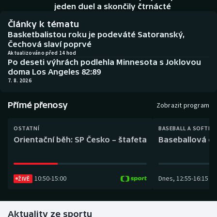
Baseball a softbal
Soutěže
jeden duel a skončily čtrnácté
Články k tématu
Basketbal
Historické návraty
Basketbalistou roku je podeváté Satoranský,
Čechová slaví poprvé
Biatlon
Aplikace ČT sport
Aktualizováno před 14 hod
Po deseti výhrách podlehla Minnesota s Joklovou
doma Los Angeles 82:89
Boby a skeleton
AZ kvíz
7. 8. 2026
Box
Přímé přenosy
Zobrazit program
Curling
OSTATNÍ
BASEBALL A SOFTBA
Orientační běh: SP Česko – štafeta
Baseballová ex
Dostihy
Florbal
10:50
-
15:00
Dnes
,
12:55
-
16:15
ŽIVĚ
Futsal
Aktuality ze sportu
Golf