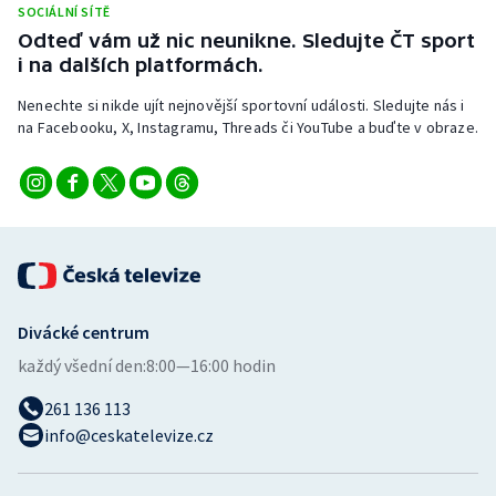
SOCIÁLNÍ SÍTĚ
Stolní tenis
Odteď vám už nic neunikne. Sledujte ČT sport
i na dalších platformách.
Triatlon
Nenechte si nikde ujít nejnovější sportovní události. Sledujte nás i
Veslování
na Facebooku, X, Instagramu, Threads či YouTube a buďte v obraze.
Vodní slalom
Volejbal
Ostatní
Divácké centrum
každý všední den:
8:00—16:00 hodin
261 136 113
info@ceskatelevize.cz