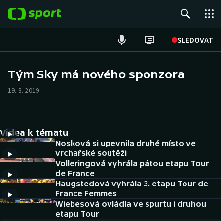
POPULÁRNÍ
SLEDOVAT
Fotbal
Tým Sky má nového sponzora
Hokej
19. 3. 2019
Tenis
Videa k tématu
Atletika
Nosková si upevnila druhé místo ve
vrchařské soutěži
Cyklistika
Volleringová vyhrála pátou etapu Tour
de France
DALŠÍ SPORTY
Haugstedová vyhrála 3. etapu Tour de
France Femmes
Americký fotbal
Wiebesová ovládla ve spurtu i druhou
NEPŘEHLÉDNĚTE
etapu Tour