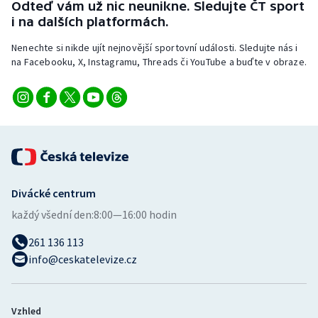
Odteď vám už nic neunikne. Sledujte ČT sport
Stolní tenis
i na dalších platformách.
Triatlon
Nenechte si nikde ujít nejnovější sportovní události. Sledujte nás i
na Facebooku, X, Instagramu, Threads či YouTube a buďte v obraze.
Veslování
Vodní slalom
Volejbal
Ostatní
Divácké centrum
každý všední den:
8:00—16:00 hodin
261 136 113
info@ceskatelevize.cz
Vzhled