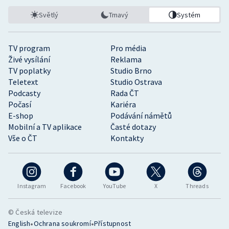
Světlý
Tmavý
Systém
TV program
Pro média
Živé vysílání
Reklama
TV poplatky
Studio Brno
Teletext
Studio Ostrava
Podcasty
Rada ČT
Počasí
Kariéra
E-shop
Podávání námětů
Mobilní a TV aplikace
Časté dotazy
Vše o ČT
Kontakty
Instagram
Facebook
YouTube
X
Threads
© Česká televize
•
•
English
Ochrana soukromí
Přístupnost