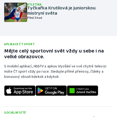
ATLETIKA
Olympijské hry
Tyčkařka Krutilová je juniorskou
mistryní světa
Před 3 hod
Parasport
Plavání
APLIKACE ČT SPORT
Plážový volejbal
Mějte celý sportovní svět vždy u sebe i na
velké obrazovce.
Ragby
S mobilní aplikací, HbbTV a apkou iVysílání ve své chytré televizi
Rychlobruslení
máte ČT sport vždy po ruce. Sledujte přímé přenosy, články a
bonusový obsah kdekoli a kdykoli.
Rychlostní kanoistika
Short track
Sportovní střelba
SOCIÁLNÍ SÍTĚ