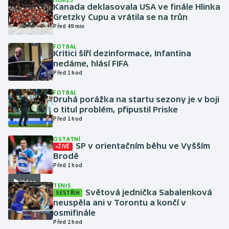
Kanada deklasovala USA ve finále Hlinka
Gretzky Cupu a vrátila se na trůn
Gymnastika
Před 49 min
FOTBAL
Házená
Kritici šíří dezinformace, Infantina
nedáme, hlásí FIFA
Jezdectví
Před 1 hod
FOTBAL
Judo
Druhá porážka na startu sezony je v boji
o titul problém, připustil Priske
Před 1 hod
Krasobruslení
OSTATNÍ
Lezení
SP v orientačním běhu ve Vyšším
ŽIVĚ
Brodě
Před 1 hod
Lyže a snowboard
Video
TENIS
Světová jednička Sabalenková
SESTŘIH
Moderní pětiboj
neuspěla ani v Torontu a končí v
osmifinále
Motorsport
Před 2 hod