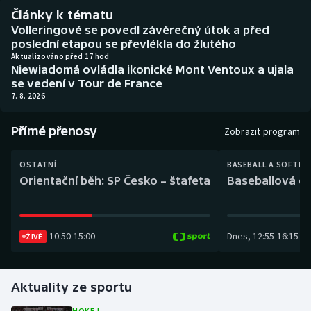
Baseball a softbal
Soutěže
Články k tématu
Volleringové se povedl závěrečný útok a před
Basketbal
Historické návraty
poslední etapou se převlékla do žlutého
Aktualizováno před 17 hod
Niewiadomá ovládla ikonické Mont Ventoux a ujala
Biatlon
Aplikace ČT sport
se vedení v Tour de France
7. 8. 2026
Boby a skeleton
AZ kvíz
Přímé přenosy
Zobrazit program
Box
OSTATNÍ
BASEBALL A SOFTBA
Curling
Orientační běh: SP Česko – štafeta
Baseballová ex
Dostihy
10:50
-
15:00
Dnes
,
12:55
-
16:15
ŽIVĚ
Florbal
Futsal
Aktuality ze sportu
Golf
HOKEJ