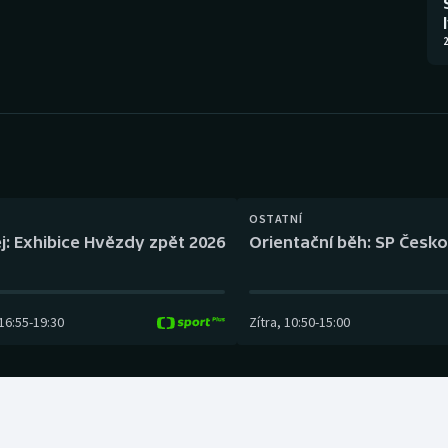
Moderní pětiboj
Triatlon
2
Motorsport
Veslování
Olympijské hry
Vodní slalom
Parasport
Volejbal
Plavání
Ostatní
OSTATNÍ
j: Exhibice Hvězdy zpět 2026
Orientační běh: SP Česko
Plážový volejbal
16:55
-
19:30
Zítra
,
10:50
-
15:00