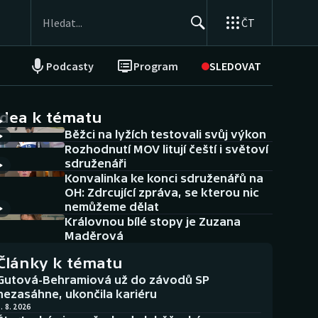
ČT
Podcasty
Program
SLEDOVAT
NEPŘEHLÉDNĚTE
Soutěže
idea k tématu
Běžci na lyžích testovali svůj výkon
Historické návraty
Rozhodnutí MOV litují čeští i světoví
sdruženáři
Aplikace ČT sport
Konvalinka ke konci sdruženářů na
OH: Zdrcující zpráva, se kterou nic
AZ kvíz
nemůžeme dělat
Královnou bílé stopy je Zuzana
Maděrová
Články k tématu
Gutová-Behramiová už do závodů SP
nezasáhne, ukončila kariéru
. 8. 2026