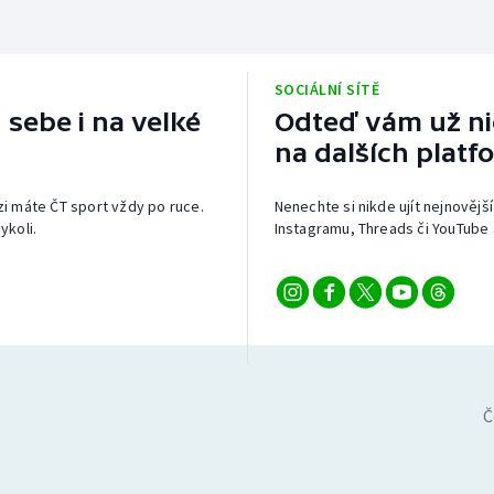
SOCIÁLNÍ SÍTĚ
 sebe i na velké
Odteď vám už nic
na dalších platf
izi máte ČT sport vždy po ruce.
Nenechte si nikde ujít nejnovější
ykoli.
Instagramu, Threads či YouTube 
Č