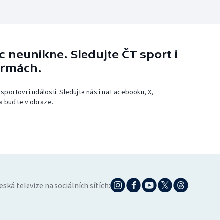
 neunikne. Sledujte ČT sport i
ormách.
 sportovní události. Sledujte nás i na Facebooku, X,
a buďte v obraze.
eská televize na sociálních sítích: