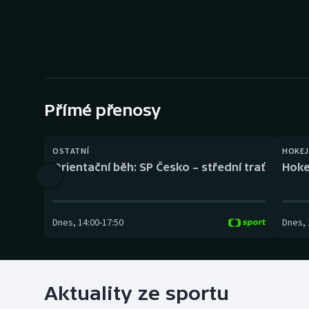
Curling
Dostihy
Florbal
Futsal
Přímé přenosy
Golf
OSTATNÍ
HOKEJ
Orientační běh: SP Česko – střední trať
Hoke
Gymnastika
Dnes
,
14:00
-
17:50
Dnes
,
Aktuality ze sportu