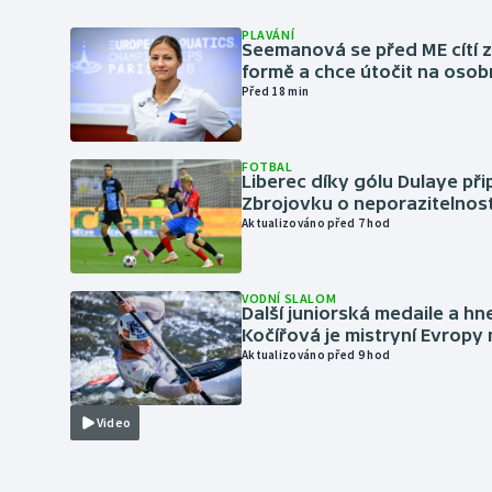
PLAVÁNÍ
Seemanová se před ME cítí 
formě a chce útočit na osob
Před 18 min
FOTBAL
Liberec díky gólu Dulaye přip
Zbrojovku o neporazitelnos
Aktualizováno před 7 hod
VODNÍ SLALOM
Další juniorská medaile a hn
Kočířová je mistryní Evropy
Aktualizováno před 9 hod
Video