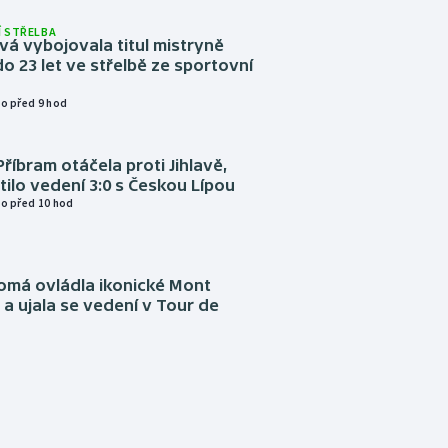
 STŘELBA
vá vybojovala titul mistryně
o 23 let ve střelbě ze sportovní
o před 9 hod
Příbram otáčela proti Jihlavě,
atilo vedení 3:0 s Českou Lípou
o před 10 hod
omá ovládla ikonické Mont
a ujala se vedení v Tour de