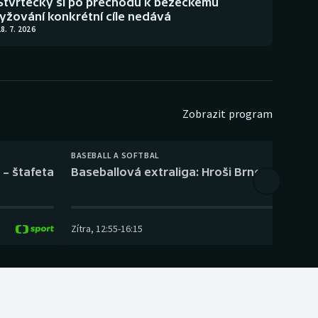
Štvrtecký si po přechodu k běžeckému
lyžování konkrétní cíle nedává
8. 7. 2026
Zobrazit program
BASEBALL A SOFTBAL
 – štafeta
Baseballová extraliga: Hroši Brno – Eagles
Zítra
,
12:55
-
16:15