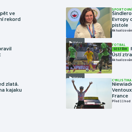
SPORTOVNÍ
zpět ve
Šindlero
ní rekord
Evropy d
pistole
Aktualizován
Video
FOTBAL
ravil
SESTŘIH
t
Ústí ztr
Aktualizován
Video
CYKLISTIKA
ed zlatá.
Niewiad
 na kajaku
Ventoux 
France
Před 11 hod