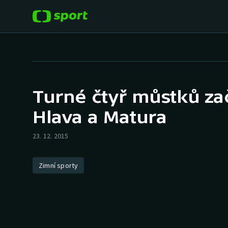
POPULÁRNÍ
DALŠÍ SPORTY
Fotbal
Americký fotbal
Turné čtyř můstků za
Hokej
Baseball a softbal
Hlava a Matura
Tenis
Basketbal
23. 12. 2015
Atletika
Biatlon
Zimní sporty
Cyklistika
Boby a skeleton
Box