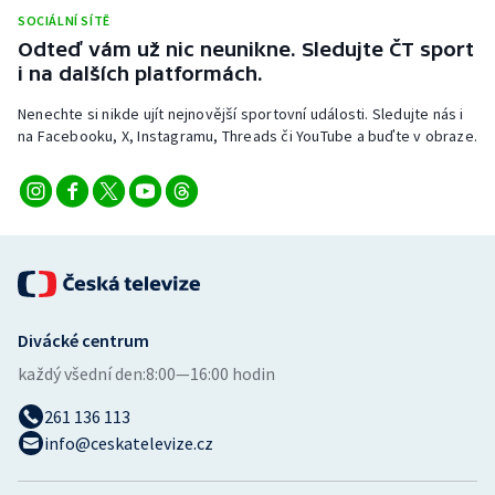
Stolní tenis
SOCIÁLNÍ SÍTĚ
Odteď vám už nic neunikne. Sledujte ČT sport
Triatlon
i na dalších platformách.
Nenechte si nikde ujít nejnovější sportovní události. Sledujte nás i
Veslování
na Facebooku, X, Instagramu, Threads či YouTube a buďte v obraze.
Vodní slalom
Volejbal
Ostatní
Divácké centrum
každý všední den:
8:00—16:00 hodin
261 136 113
info@ceskatelevize.cz