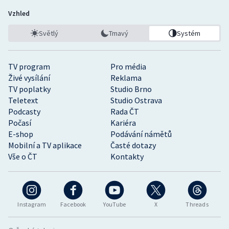
Vzhled
Světlý
Tmavý
Systém
TV program
Pro média
Živé vysílání
Reklama
TV poplatky
Studio Brno
Teletext
Studio Ostrava
Podcasty
Rada ČT
Počasí
Kariéra
E-shop
Podávání námětů
Mobilní a TV aplikace
Časté dotazy
Vše o ČT
Kontakty
Instagram
Facebook
YouTube
X
Threads