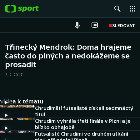
POPULÁRNÍ
SLEDOVAT
Fotbal
Třinecký Mendrok: Doma hrajeme
často do plných a nedokážeme se
Hokej
prosadit
Tenis
2. 2. 2017
Atletika
Cyklistika
Videa k tématu
Chrudimští futsalisté získali sedmnáctý
DALŠÍ SPORTY
titul
Chrudim vyhrála třetí finále v Plzni a je
blízko obhajobě
Americký fotbal
NEPŘEHLÉDNĚTE
Futsalisté Chrudimi ve druhém utkání