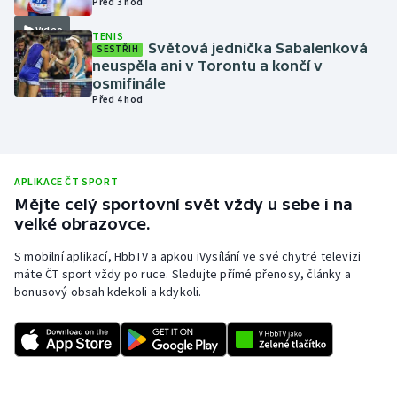
Před 3 hod
Olympijské hry
Video
TENIS
Světová jednička Sabalenková
SESTŘIH
neuspěla ani v Torontu a končí v
Parasport
osmifinále
Před 4 hod
Plavání
Plážový volejbal
APLIKACE ČT SPORT
Ragby
Mějte celý sportovní svět vždy u sebe i na
velké obrazovce.
Rychlobruslení
S mobilní aplikací, HbbTV a apkou iVysílání ve své chytré televizi
máte ČT sport vždy po ruce. Sledujte přímé přenosy, články a
Rychlostní kanoistika
bonusový obsah kdekoli a kdykoli.
Short track
Sportovní střelba