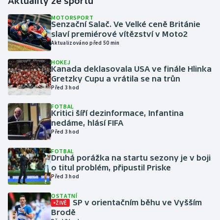
Aktuality ze sportu
MOTORSPORT
Gymnastika
Senzační Salač. Ve Velké ceně Británie
slaví premiérové vítězství v Moto2
Aktualizováno před 50 min
Házená
HOKEJ
Kanada deklasovala USA ve finále Hlinka
Jezdectví
Gretzky Cupu a vrátila se na trůn
Před 3 hod
Judo
FOTBAL
Kritici šíří dezinformace, Infantina
Krasobruslení
nedáme, hlásí FIFA
Před 3 hod
Lezení
FOTBAL
Druhá porážka na startu sezony je v boji
Lyže a snowboard
o titul problém, připustil Priske
Před 3 hod
Moderní pětiboj
OSTATNÍ
SP v orientačním běhu ve Vyšším
ŽIVĚ
Motorsport
Brodě