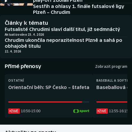
play-off zdolali Plzeň
Baseball a softbal
Soutěže
Sestřih a ohlasy 1. finále futsalové ligy
Plzeň – Chrudim
Basketbal
Historické návraty
Články k tématu
Futsalisté Chrudimi slaví další titul, již sedmnáctý
Biatlon
Aplikace ČT sport
Aktualizováno 25. 4. 2026
Chrudim ukončila neporazitelnost Plzně a sahá po
obhajobě titulu
Boby a skeleton
AZ kvíz
22. 4. 2026
Box
Přímé přenosy
Zobrazit program
Curling
OSTATNÍ
BASEBALL A SOFTBA
Orientační běh: SP Česko – štafeta
Baseballová ex
Dostihy
Florbal
10:50
-
15:00
12:55
-
16:15
ŽIVĚ
ŽIVĚ
Futsal
Golf