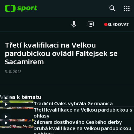
POPULÁRNÍ
SLEDOVAT
Fotbal
Třetí kvalifikaci na Velkou
pardubickou ovládl Faltejsek se
Hokej
Sacamirem
Tenis
5. 8. 2023
Atletika
Cyklistika
Videa k tématu
Tradiční Oaks vyhrála Germanica
DALŠÍ SPORTY
Třetí kvalifikace na Velkou pardubickou s
ohlasy
Záznam dostihového Českého derby
Americký fotbal
NEPŘEHLÉDNĚTE
Druhá kvalifikace na Velkou pardubickou