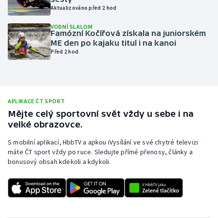
Aktualizováno před 2 hod
Olympijské hry
VODNÍ SLALOM
Famózní Kočířová získala na juniorském
Parasport
ME den po kajaku titul i na kanoi
Před 2 hod
Plavání
Plážový volejbal
APLIKACE ČT SPORT
Ragby
Mějte celý sportovní svět vždy u sebe i na
velké obrazovce.
Rychlobruslení
S mobilní aplikací, HbbTV a apkou iVysílání ve své chytré televizi
máte ČT sport vždy po ruce. Sledujte přímé přenosy, články a
Rychlostní kanoistika
bonusový obsah kdekoli a kdykoli.
Short track
Sportovní střelba