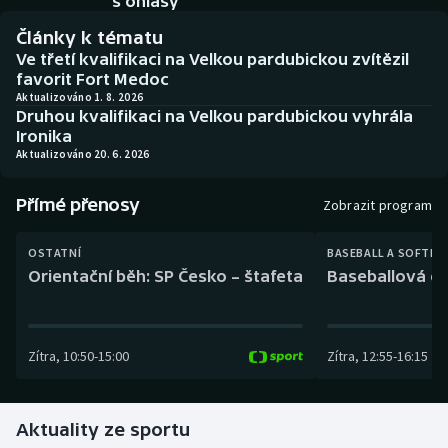
s ohlasy
Baseball a softbal
Soutěže
Články k tématu
Ve třetí kvalifikaci na Velkou pardubickou zvítězil
Basketbal
Historické návraty
favorit Fort Medoc
Aktualizováno 1. 8. 2026
Biatlon
Aplikace ČT sport
Druhou kvalifikaci na Velkou pardubickou vyhrála
Ironika
Aktualizováno 20. 6. 2026
Boby a skeleton
AZ kvíz
Přímé přenosy
Box
Zobrazit program
Curling
OSTATNÍ
BASEBALL A SOFTBA
Orientační běh: SP Česko – štafeta
Baseballová ex
Dostihy
Florbal
Zítra
,
10:50
-
15:00
Zítra
,
12:55
-
16:15
Futsal
Aktuality ze sportu
Golf