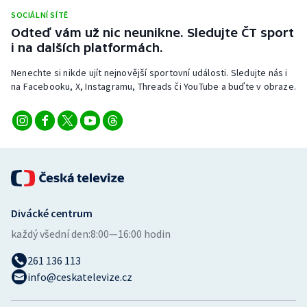
Stolní tenis
SOCIÁLNÍ SÍTĚ
Odteď vám už nic neunikne. Sledujte ČT sport
Triatlon
i na dalších platformách.
Nenechte si nikde ujít nejnovější sportovní události. Sledujte nás i
Veslování
na Facebooku, X, Instagramu, Threads či YouTube a buďte v obraze.
Vodní slalom
Volejbal
Ostatní
Divácké centrum
každý všední den:
8:00—16:00 hodin
261 136 113
info@ceskatelevize.cz