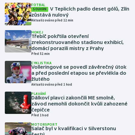
FOTBAL
V Teplicích padlo deset gólů, Zlín
SOUHRN
Gymnastika
zůstává nulový
Aktualizováno před 12 min
Házená
HOKEJ
Třebíč pokřtila otevření
zrekonstruovaného stadionu exhibicí,
Jezdectví
domácí porazili mistry z Prahy
Před 52 min
Judo
CYKLISTIKA
Volleringové se povedl závěrečný útok
Krasobruslení
a před poslední etapou se převlékla do
žlutého
Aktualizováno před 1 hod
Lezení
PLAVÁNÍ
Dálkoví plavci zakončili ME smolně,
Lyže a snowboard
závod nemohli dokončit kvůli zahozené
čepičce
Moderní pětiboj
Před 1 hod
MOTORSPORT
Salač byl v kvalifikaci v Silverstonu
Motorsport
šestý