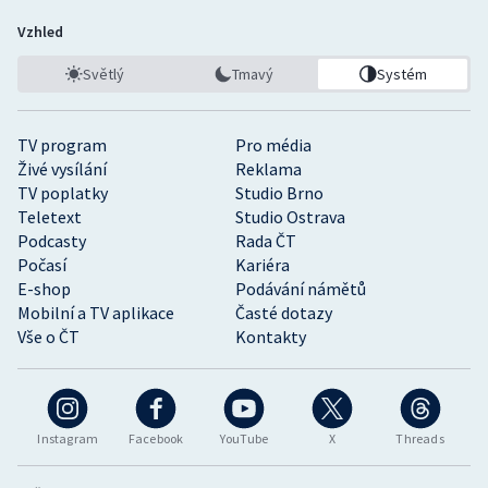
Vzhled
Světlý
Tmavý
Systém
TV program
Pro média
Živé vysílání
Reklama
TV poplatky
Studio Brno
Teletext
Studio Ostrava
Podcasty
Rada ČT
Počasí
Kariéra
E-shop
Podávání námětů
Mobilní a TV aplikace
Časté dotazy
Vše o ČT
Kontakty
Instagram
Facebook
YouTube
X
Threads