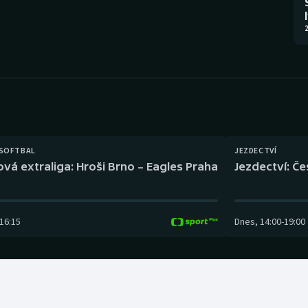
Moderní pětiboj
Triatlon
2
Motorsport
Veslování
Olympijské hry
Vodní slalom
Parasport
Volejbal
Plavání
Ostatní
 SOFTBAL
JEZDECTVÍ
ová extraliga: Hroši Brno – Eagles Praha
Jezdectví: Č
Plážový volejbal
16:15
Dnes
,
14:00
-
19:00