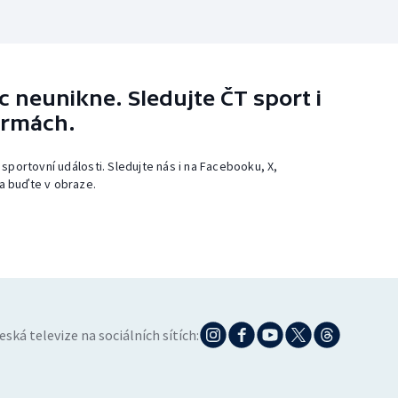
 neunikne. Sledujte ČT sport i
ormách.
 sportovní události. Sledujte nás i na Facebooku, X,
a buďte v obraze.
eská televize na sociálních sítích: