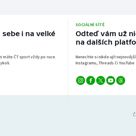
SOCIÁLNÍ SÍTĚ
 sebe i na velké
Odteď vám už nic
na dalších platf
izi máte ČT sport vždy po ruce.
Nenechte si nikde ujít nejnovější
ykoli.
Instagramu, Threads či YouTube 
Č