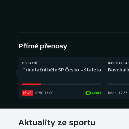
Curling
Dostihy
Florbal
Futsal
Přímé přenosy
Golf
OSTATNÍ
BASEBALL A
Orientační běh: SP Česko – štafeta
Baseball
Gymnastika
10:50
-
15:00
Dnes
,
12:55
-
ŽIVĚ
Aktuality ze sportu