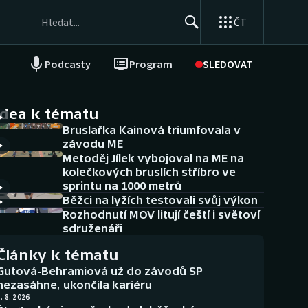
ČT
Podcasty
Program
SLEDOVAT
NEPŘEHLÉDNĚTE
Soutěže
idea k tématu
Bruslařka Kainová triumfovala v
Historické návraty
závodu ME
Metoděj Jílek vybojoval na ME na
Aplikace ČT sport
kolečkových bruslích stříbro ve
sprintu na 1000 metrů
AZ kvíz
Běžci na lyžích testovali svůj výkon
Rozhodnutí MOV litují čeští i světoví
sdruženáři
Články k tématu
Gutová-Behramiová už do závodů SP
nezasáhne, ukončila kariéru
. 8. 2026