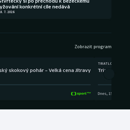
Štvrtecký si po přechodu k běžeckému
lyžování konkrétní cíle nedává
8. 7. 2026
Zobrazit program
TRIATLON
eský skokový pohár – Velká cena Jítravy
Triatlon: XTER
Dnes
,
15:00
-
16:10