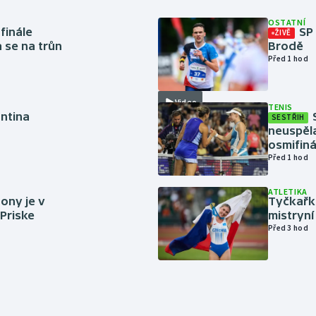
OSTATNÍ
finále
SP
ŽIVĚ
a se na trůn
Brodě
Před 1 hod
Video
TENIS
antina
SESTŘIH
neuspěla
osmifiná
Před 1 hod
ATLETIKA
ony je v
Tyčkařka
 Priske
mistryní
Před 3 hod