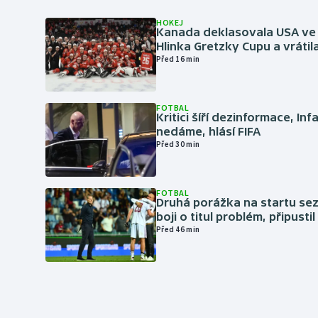
HOKEJ
Kanada deklasovala USA ve 
Hlinka Gretzky Cupu a vrátil
Před 16 min
FOTBAL
Kritici šíří dezinformace, Inf
nedáme, hlásí FIFA
Před 30 min
FOTBAL
Druhá porážka na startu sez
boji o titul problém, připustil
Před 46 min