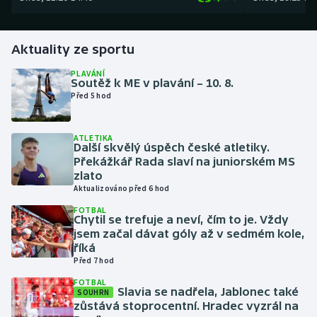
Gymnastika
Aktuality ze sportu
Házená
PLAVÁNÍ
Soutěž k ME v plavání – 10. 8.
Před 5 hod
Jezdectví
Judo
ATLETIKA
Další skvělý úspěch české atletiky.
Překážkář Rada slaví na juniorském MS
Krasobruslení
zlato
Aktualizováno před 6 hod
Lezení
FOTBAL
Chytil se trefuje a neví, čím to je. Vždy
jsem začal dávat góly až v sedmém kole,
Lyže a snowboard
říká
Před 7 hod
Moderní pětiboj
FOTBAL
Slavia se nadřela, Jablonec také
SOUHRN
Motorsport
zůstává stoprocentní. Hradec vyzrál na