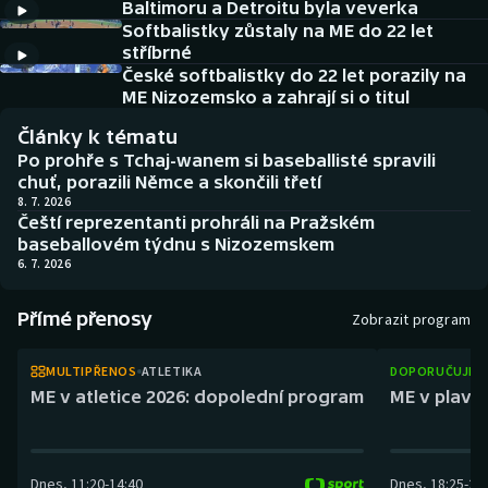
Baltimoru a Detroitu byla veverka
Baseball a softbal
Soutěže
Softbalistky zůstaly na ME do 22 let
stříbrné
Basketbal
Historické návraty
České softbalistky do 22 let porazily na
ME Nizozemsko a zahrají si o titul
Biatlon
Aplikace ČT sport
Články k tématu
Po prohře s Tchaj-wanem si baseballisté spravili
Boby a skeleton
AZ kvíz
chuť, porazili Němce a skončili třetí
8. 7. 2026
Čeští reprezentanti prohráli na Pražském
Box
baseballovém týdnu s Nizozemskem
6. 7. 2026
Curling
Přímé přenosy
Zobrazit program
Dostihy
MULTIPŘENOS
ATLETIKA
DOPORUČUJEM
Florbal
ME v atletice 2026: dopolední program
ME v plaván
Futsal
Dnes
,
11:20
-
14:40
Dnes
,
18:25
-
21
Golf