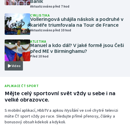
Baník
Aktualizováno před 7 hod
Olympijské hry
CYKLISTIKA
Volleringová uhájila náskok a podruhé v
Parasport
kariéře triumfovala na Tour de France
Aktualizováno před 10 hod
Plavání
ATLETIKA
Manuel a kdo dál? V jaké formě jsou Češi
Plážový volejbal
před ME v Birminghamu?
Před 10 hod
Ragby
Video
Rychlobruslení
APLIKACE ČT SPORT
Rychlostní kanoistika
Mějte celý sportovní svět vždy u sebe i na
velké obrazovce.
Short track
S mobilní aplikací, HbbTV a apkou iVysílání ve své chytré televizi
máte ČT sport vždy po ruce. Sledujte přímé přenosy, články a
Sportovní střelba
bonusový obsah kdekoli a kdykoli.