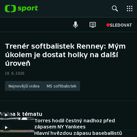
POPULÁRNÍ
SLEDOVAT
Fotbal
Trenér softbalistek Renney: Mým
úkolem je dostat holky na další
Hokej
úroveň
Tenis
18. 6. 2026
Atletika
Nejnovější videa
MS softbalistek
Cyklistika
DALŠÍ SPORTY
Videa k tématu
Torres hodil čestný nadhoz před
Americký fotbal
NEPŘEHLÉDNĚTE
zápasem NY Yankees
Hlavní hvězdou zápasu baseballistů