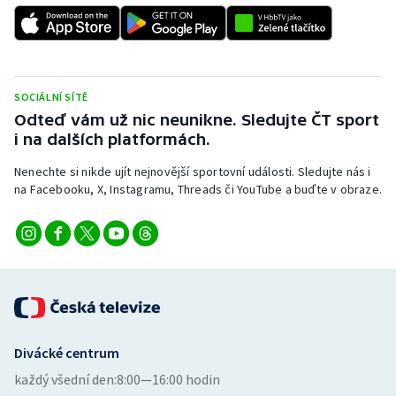
Stolní tenis
Triatlon
Veslování
SOCIÁLNÍ SÍTĚ
Odteď vám už nic neunikne. Sledujte ČT sport
i na dalších platformách.
Vodní slalom
Nenechte si nikde ujít nejnovější sportovní události. Sledujte nás i
Volejbal
na Facebooku, X, Instagramu, Threads či YouTube a buďte v obraze.
Ostatní
Divácké centrum
každý všední den:
8:00—16:00 hodin