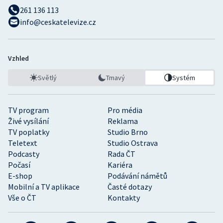
261 136 113
info@ceskatelevize.cz
Vzhled
Světlý
Tmavý
Systém
TV program
Pro média
Živé vysílání
Reklama
TV poplatky
Studio Brno
Teletext
Studio Ostrava
Podcasty
Rada ČT
Počasí
Kariéra
E-shop
Podávání námětů
Mobilní a TV aplikace
Časté dotazy
Vše o ČT
Kontakty