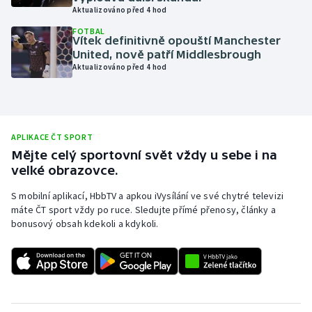
Aktualizováno před 4 hod
Olympijské hry
FOTBAL
Vítek definitivně opouští Manchester
Parasport
United, nově patří Middlesbrough
Aktualizováno před 4 hod
Plavání
Plážový volejbal
APLIKACE ČT SPORT
Ragby
Mějte celý sportovní svět vždy u sebe i na
velké obrazovce.
Rychlobruslení
S mobilní aplikací, HbbTV a apkou iVysílání ve své chytré televizi
máte ČT sport vždy po ruce. Sledujte přímé přenosy, články a
Rychlostní kanoistika
bonusový obsah kdekoli a kdykoli.
Short track
Sportovní střelba