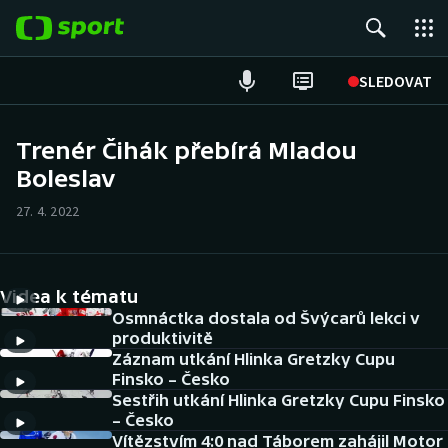
POPULÁRNÍ
SLEDOVAT
Fotbal
Trenér Čihák přebírá Mladou
Boleslav
Hokej
27. 4. 2022
Tenis
Atletika
Videa k tématu
Cyklistika
Osmnáctka dostala od Švýcarů lekci v
produktivitě
Záznam utkání Hlinka Gretzky Cupu
DALŠÍ SPORTY
Finsko – Česko
Sestřih utkání Hlinka Gretzky Cupu Finsko
Americký fotbal
NEPŘEHLÉDNĚTE
– Česko
Vítězstvím 4:0 nad Táborem zahájil Motor