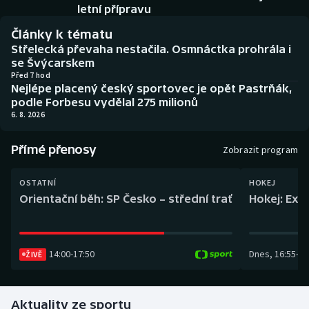
Baseball a softbal
Soutěže
letní přípravu
Články k tématu
Basketbal
Historické návraty
Střelecká převaha nestačila. Osmnáctka prohrála i
se Švýcarskem
Biatlon
Aplikace ČT sport
Před 7 hod
Nejlépe placený český sportovec je opět Pastrňák,
podle Forbesu vydělal 275 milionů
Boby a skeleton
AZ kvíz
6. 8. 2026
Box
Přímé přenosy
Zobrazit program
Curling
OSTATNÍ
HOKEJ
Orientační běh: SP Česko – střední trať
Hokej: Exh
Dostihy
Florbal
14:00
-
17:50
Dnes
,
16:55
-
19
ŽIVĚ
Futsal
Aktuality ze sportu
Golf