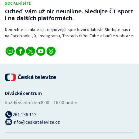
SOCIÁLNÍ SÍTĚ
Stolní tenis
Odteď vám už nic neunikne. Sledujte ČT sport
i na dalších platformách.
Triatlon
Nenechte si nikde ujít nejnovější sportovní události. Sledujte nás i
Veslování
na Facebooku, X, Instagramu, Threads či YouTube a buďte v obraze.
Vodní slalom
Volejbal
Ostatní
Divácké centrum
každý všední den:
8:00—16:00 hodin
261 136 113
info@ceskatelevize.cz