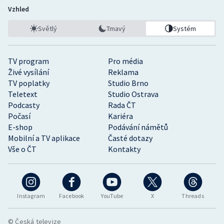
Vzhled
Světlý
Tmavý
Systém
TV program
Pro média
Živé vysílání
Reklama
TV poplatky
Studio Brno
Teletext
Studio Ostrava
Podcasty
Rada ČT
Počasí
Kariéra
E-shop
Podávání námětů
Mobilní a TV aplikace
Časté dotazy
Vše o ČT
Kontakty
Instagram
Facebook
YouTube
X
Threads
© Česká televize