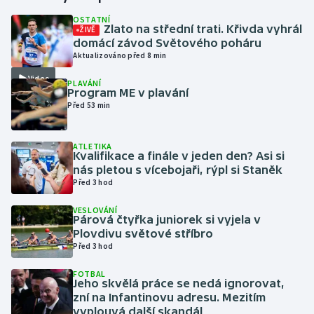
OSTATNÍ
Zlato na střední trati. Křivda vyhrál
ŽIVĚ
Gymnastika
domácí závod Světového poháru
Aktualizováno před 8 min
Házená
Video
PLAVÁNÍ
Program ME v plavání
Jezdectví
Před 53 min
Judo
ATLETIKA
Kvalifikace a finále v jeden den? Asi si
Krasobruslení
nás pletou s vícebojaři, rýpl si Staněk
Před 3 hod
Lezení
VESLOVÁNÍ
Párová čtyřka juniorek si vyjela v
Lyže a snowboard
Plovdivu světové stříbro
Před 3 hod
Moderní pětiboj
FOTBAL
Jeho skvělá práce se nedá ignorovat,
zní na Infantinovu adresu. Mezitím
Motorsport
vyplouvá další skandál