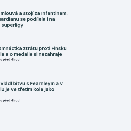
omlouvá a stojí za Infantinem.
ardianu se podílela i na
 superligy
mnáctka ztrátu proti Finsku
a a o medaile si nezahraje
o před 4 hod
vládl bitvu s Fearnleym a v
u je ve třetím kole jako
o před 4 hod