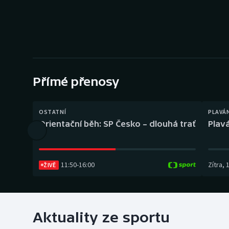
Curling
Dostihy
Florbal
Futsal
Přímé přenosy
Golf
OSTATNÍ
PLAVÁ
Orientační běh: SP Česko – dlouhá trať
Plavá
Gymnastika
11:50
-
16:00
Zítra
,
ŽIVĚ
Aktuality ze sportu