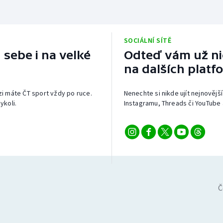
SOCIÁLNÍ SÍTĚ
 sebe i na velké
Odteď vám už nic
na dalších platf
izi máte ČT sport vždy po ruce.
Nenechte si nikde ujít nejnovější
ykoli.
Instagramu, Threads či YouTube 
Č