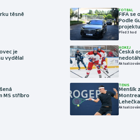
FOTBAL
rku těsně
FIFA se 
Podle Gu
projektu
Před 3 hod
HOKEJ
ovec je
Česká os
u vydělal
nedotáhl
Aktualizován
TENIS
íšená
Menšík z
m MS stříbro
Montreal
Lehečka
Aktualizován