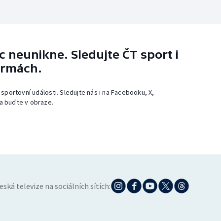
 neunikne. Sledujte ČT sport i
ormách.
 sportovní události. Sledujte nás i na Facebooku, X,
a buďte v obraze.
eská televize na sociálních sítích: