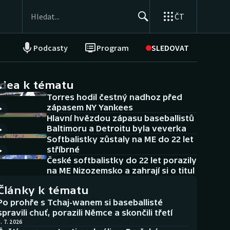
ČT
Podcasty
Program
SLEDOVAT
NEPŘEHLÉDNĚTE
Soutěže
idea k tématu
Torres hodil čestný nadhoz před
Historické návraty
zápasem NY Yankees
Hlavní hvězdou zápasu baseballistů
Aplikace ČT sport
Baltimoru a Detroitu byla veverka
Softbalistky zůstaly na ME do 22 let
AZ kvíz
stříbrné
České softbalistky do 22 let porazily
na ME Nizozemsko a zahrají si o titul
Články k tématu
Po prohře s Tchaj-wanem si baseballisté
spravili chuť, porazili Němce a skončili třetí
. 7. 2026