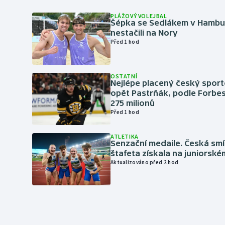
PLÁŽOVÝ VOLEJBAL
Šépka se Sedlákem v Hambu
nestačili na Nory
Před 1 hod
OSTATNÍ
Nejlépe placený český sport
opět Pastrňák, podle Forbes
275 milionů
Před 1 hod
ATLETIKA
Senzační medaile. Česká sm
štafeta získala na juniorské
Aktualizováno před 2 hod