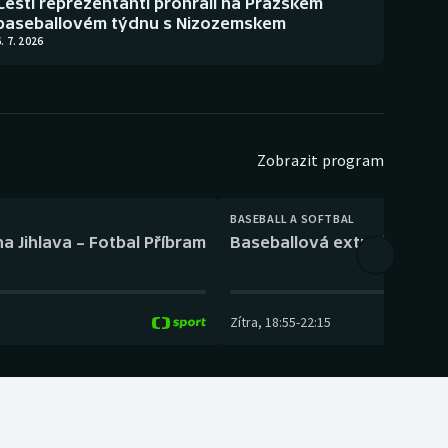
Čeští reprezentanti prohráli na Pražském
baseballovém týdnu s Nizozemskem
. 7. 2026
Zobrazit program
BASEBALL A SOFTBAL
a Jihlava – Fotbal Příbram
Baseballová extraliga: Tře
Zítra
,
18:55
-
22:15