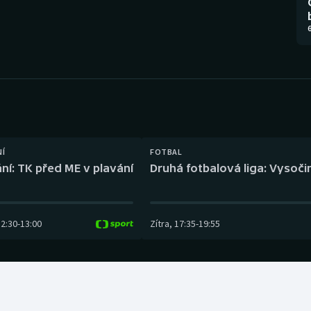
Moderní pětiboj
Triatlon
6
Motorsport
Veslování
Olympijské hry
Vodní slalom
Parasport
Volejbal
Plavání
Ostatní
NÍ
FOTBAL
ní: TK před ME v plavání
Druhá fotbalová liga: Vysočin
Plážový volejbal
12:30
-
13:00
Zítra
,
17:35
-
19:55