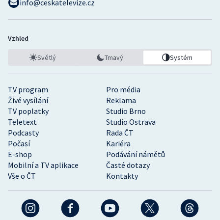
info@ceskatelevize.cz
Vzhled
Světlý
Tmavý
Systém
TV program
Pro média
Živé vysílání
Reklama
TV poplatky
Studio Brno
Teletext
Studio Ostrava
Podcasty
Rada ČT
Počasí
Kariéra
E-shop
Podávání námětů
Mobilní a TV aplikace
Časté dotazy
Vše o ČT
Kontakty