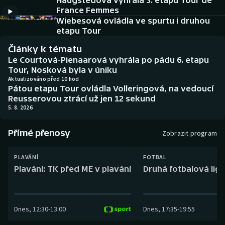
Haugstedová vyhrála 3. etapu Tour de
Baseball a softbal
Soutěže
France Femmes
Wiebesová ovládla ve spurtu i druhou
Basketbal
Historické návraty
etapu Tour
Články k tématu
Biatlon
Aplikace ČT sport
Le Courtová-Pienaarová vyhrála po pádu 6. etapu
Tour, Nosková byla v úniku
Boby a skeleton
AZ kvíz
Aktualizováno před 10 hod
Pátou etapu Tour ovládla Volleringová, na vedoucí
Reusserovou ztrácí už jen 12 sekund
Box
5. 8. 2026
Curling
Přímé přenosy
Zobrazit program
Dostihy
PLAVÁNÍ
FOTBAL
Plavání: TK před ME v plavání
Druhá fotbalová liga
Florbal
Futsal
Dnes
,
12:30
-
13:00
Dnes
,
17:35
-
19:55
Golf