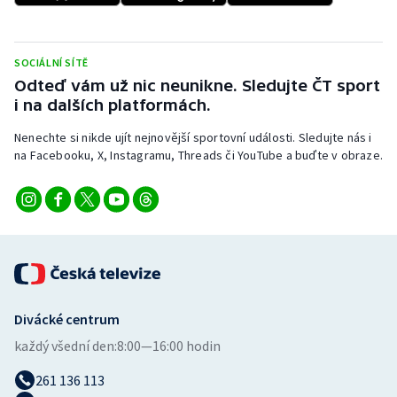
Stolní tenis
Triatlon
SOCIÁLNÍ SÍTĚ
Odteď vám už nic neunikne. Sledujte ČT sport
Veslování
i na dalších platformách.
Nenechte si nikde ujít nejnovější sportovní události. Sledujte nás i
Vodní slalom
na Facebooku, X, Instagramu, Threads či YouTube a buďte v obraze.
Volejbal
Ostatní
Divácké centrum
každý všední den:
8:00—16:00 hodin
261 136 113