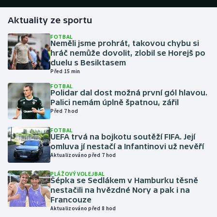
Aktuality ze sportu
Gymnastika
FOTBAL
Neměli jsme prohrát, takovou chybu si
Házená
hráč nemůže dovolit, zlobil se Horejš po
duelu s Besiktasem
Jezdectví
Před 15 min
FOTBAL
Judo
Polidar dal dost možná první gól hlavou.
Palici nemám úplně špatnou, zářil
Před 7 hod
Krasobruslení
FOTBAL
UEFA trvá na bojkotu soutěží FIFA. Její
Lezení
omluva jí nestačí a Infantinovi už nevěří
Aktualizováno před 7 hod
Lyže a snowboard
PLÁŽOVÝ VOLEJBAL
Šépka se Sedlákem v Hamburku těsně
Moderní pětiboj
nestačili na hvězdné Nory a pak i na
Francouze
Motorsport
Aktualizováno před 8 hod