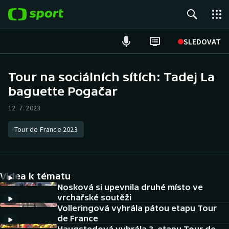
POPULÁRNÍ
SLEDOVAT
Fotbal
Tour na sociálních sítích: Tadej La
baguette Pogačar
Hokej
12. 7. 2023
Tenis
Tour de France 2023
Atletika
Cyklistika
Videa k tématu
DALŠÍ SPORTY
Nosková si upevnila druhé místo ve
vrchařské soutěži
Volleringová vyhrála pátou etapu Tour
Americký fotbal
NEPŘEHLÉDNĚTE
de France