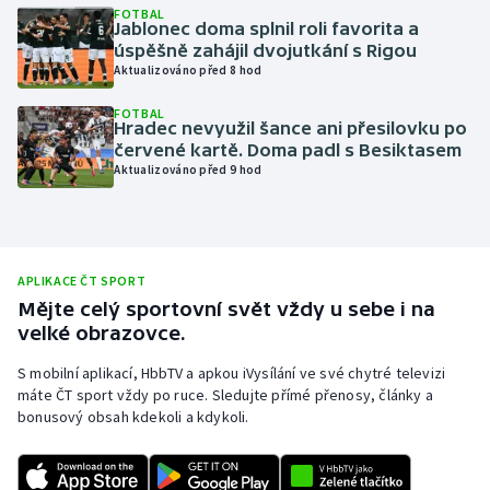
FOTBAL
Jablonec doma splnil roli favorita a
Olympijské hry
úspěšně zahájil dvojutkání s Rigou
Aktualizováno před 8 hod
Parasport
FOTBAL
Hradec nevyužil šance ani přesilovku po
Plavání
červené kartě. Doma padl s Besiktasem
Aktualizováno před 9 hod
Plážový volejbal
Ragby
APLIKACE ČT SPORT
Rychlobruslení
Mějte celý sportovní svět vždy u sebe i na
velké obrazovce.
Rychlostní kanoistika
S mobilní aplikací, HbbTV a apkou iVysílání ve své chytré televizi
máte ČT sport vždy po ruce. Sledujte přímé přenosy, články a
Short track
bonusový obsah kdekoli a kdykoli.
Sportovní střelba