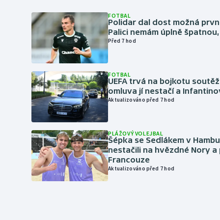
FOTBAL
Polidar dal dost možná první
Palici nemám úplně špatnou, 
Před 7 hod
FOTBAL
UEFA trvá na bojkotu soutěží 
omluva jí nestačí a Infantino
Aktualizováno před 7 hod
PLÁŽOVÝ VOLEJBAL
Šépka se Sedlákem v Hambu
nestačili na hvězdné Nory a 
Francouze
Aktualizováno před 7 hod