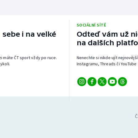
SOCIÁLNÍ SÍTĚ
 sebe i na velké
Odteď vám už nic
na dalších platf
izi máte ČT sport vždy po ruce.
Nenechte si nikde ujít nejnovější
ykoli.
Instagramu, Threads či YouTube 
Č