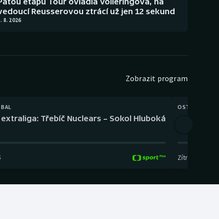
Pátou etapu Tour ovládla Volleringová, na
vedoucí Reusserovou ztrácí už jen 12 sekund
. 8. 2026
Zobrazit program
TBAL
OSTATNÍ
extraliga: Třebíč Nuclears – Sokol Hluboká
Orientační
5
Zítra
,
14:00
-
17