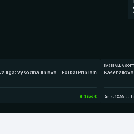
Moderní pětiboj
Triatlon
5
Motorsport
Veslování
Olympijské hry
Vodní slalom
Parasport
Volejbal
Plavání
Ostatní
BASEBALL A SOF
á liga: Vysočina Jihlava – Fotbal Příbram
Baseballová 
Plážový volejbal
Dnes
,
18:55
-
22:1