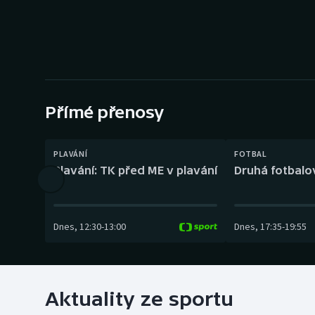
Curling
Dostihy
Florbal
Futsal
Přímé přenosy
Golf
PLAVÁNÍ
FOTBAL
Plavání: TK před ME v plavání
Druhá fotbalov
Gymnastika
Dnes
,
12:30
-
13:00
Dnes
,
17:35
-
19:55
Aktuality ze sportu