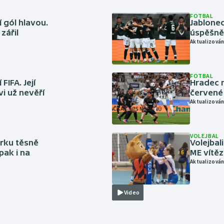
FOTBAL
 gól hlavou.
Jablonec
zářil
úspěšně 
Aktualizován
FOTBAL
FIFA. Její
Hradec n
vi už nevěří
červené
Aktualizován
VOLEJBAL
rku těsně
Volejbal
pak i na
ME vítě
Aktualizován
Video