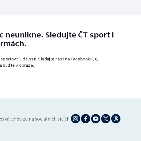
 neunikne. Sledujte ČT sport i
ormách.
 sportovní události. Sledujte nás i na Facebooku, X,
a buďte v obraze.
eská televize na sociálních sítích: