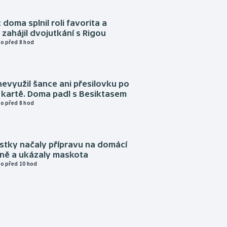
 doma splnil roli favorita a
zahájil dvojutkání s Rigou
o před 8 hod
evyužil šance ani přesilovku po
 kartě. Doma padl s Besiktasem
o před 8 hod
istky načaly přípravu na domácí
zně a ukázaly maskota
o před 10 hod