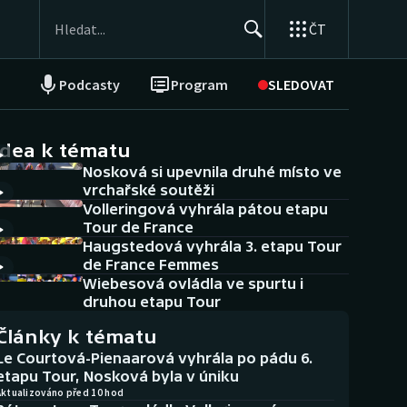
ČT
Podcasty
Program
SLEDOVAT
NEPŘEHLÉDNĚTE
Soutěže
idea k tématu
Nosková si upevnila druhé místo ve
Historické návraty
vrchařské soutěži
Volleringová vyhrála pátou etapu
Aplikace ČT sport
Tour de France
Haugstedová vyhrála 3. etapu Tour
AZ kvíz
de France Femmes
Wiebesová ovládla ve spurtu i
druhou etapu Tour
Články k tématu
Le Courtová-Pienaarová vyhrála po pádu 6.
etapu Tour, Nosková byla v úniku
Aktualizováno před 10 hod