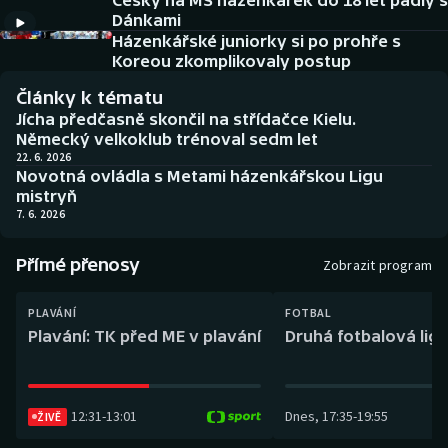
Češky na MS házenkářek do 18 let padly s
Baseball a softbal
Soutěže
Dánkami
Házenkářské juniorky si po prohře s
Basketbal
Historické návraty
Koreou zkomplikovaly postup
Články k tématu
Biatlon
Aplikace ČT sport
Jícha předčasně skončil na střídačce Kielu.
Německý velkoklub trénoval sedm let
Boby a skeleton
AZ kvíz
22. 6. 2026
Novotná ovládla s Metami házenkářskou Ligu
mistryň
Box
7. 6. 2026
Curling
Přímé přenosy
Zobrazit program
Dostihy
PLAVÁNÍ
FOTBAL
Plavání: TK před ME v plavání
Druhá fotbalová liga
Florbal
Futsal
12:31
-
13:01
Dnes
,
17:35
-
19:55
ŽIVĚ
Golf