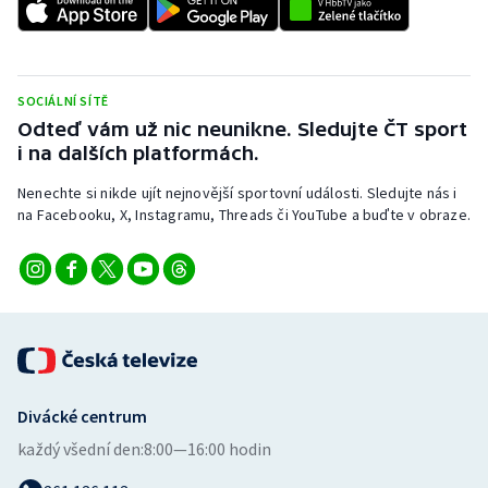
Stolní tenis
Triatlon
SOCIÁLNÍ SÍTĚ
Veslování
Odteď vám už nic neunikne. Sledujte ČT sport
i na dalších platformách.
Vodní slalom
Nenechte si nikde ujít nejnovější sportovní události. Sledujte nás i
na Facebooku, X, Instagramu, Threads či YouTube a buďte v obraze.
Volejbal
Ostatní
Divácké centrum
každý všední den:
8:00—16:00 hodin