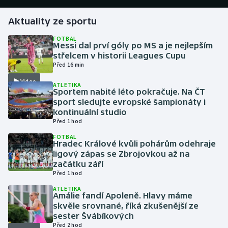
Aktuality ze sportu
Gymnastika
FOTBAL
Messi dal prví góly po MS a je nejlepším
Házená
střelcem v historii Leagues Cupu
Před 16 min
Jezdectví
Video
ATLETIKA
Sportem nabité léto pokračuje. Na ČT
Judo
sport sledujte evropské šampionáty i
kontinuální studio
Krasobruslení
Před 1 hod
FOTBAL
Hradec Králové kvůli pohárům odehraje
Lezení
ligový zápas se Zbrojovkou až na
začátku září
Lyže a snowboard
Před 1 hod
ATLETIKA
Moderní pětiboj
Amálie fandí Apoleně. Hlavy máme
skvěle srovnané, říká zkušenější ze
sester Švábíkových
Motorsport
Před 2 hod