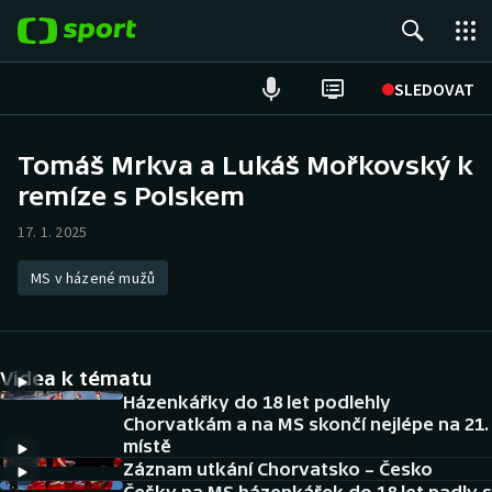
POPULÁRNÍ
SLEDOVAT
Fotbal
Tomáš Mrkva a Lukáš Mořkovský k
remíze s Polskem
Hokej
17. 1. 2025
Tenis
MS v házené mužů
Atletika
Cyklistika
Videa k tématu
DALŠÍ SPORTY
Házenkářky do 18 let podlehly
Chorvatkám a na MS skončí nejlépe na 21.
místě
Americký fotbal
NEPŘEHLÉDNĚTE
Záznam utkání Chorvatsko – Česko