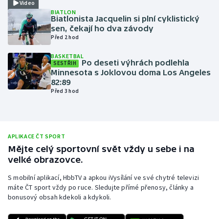
Video
BIATLON
Olympijské hry
Biatlonista Jacquelin si plní cyklistický
sen, čekají ho dva závody
Parasport
Před 2 hod
BASKETBAL
Plavání
Po deseti výhrách podlehla
SESTŘIH
Minnesota s Joklovou doma Los Angeles
82:89
Plážový volejbal
Před 3 hod
Ragby
Rychlobruslení
APLIKACE ČT SPORT
Mějte celý sportovní svět vždy u sebe i na
Rychlostní kanoistika
velké obrazovce.
S mobilní aplikací, HbbTV a apkou iVysílání ve své chytré televizi
Short track
máte ČT sport vždy po ruce. Sledujte přímé přenosy, články a
bonusový obsah kdekoli a kdykoli.
Sportovní střelba