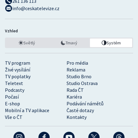
261 136 113
info@ceskatelevize.cz
Vzhled
Světlý
Tmavý
Systém
TV program
Pro média
Živé vysílání
Reklama
TV poplatky
Studio Brno
Teletext
Studio Ostrava
Podcasty
Rada ČT
Počasí
Kariéra
E-shop
Podávání námětů
Mobilní a TV aplikace
Časté dotazy
Vše o ČT
Kontakty