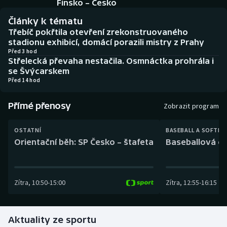
Finsko – Česko
Baseball a softbal
Soutěže
Články k tématu
Basketbal
Historické návraty
Třebíč pokřtila otevření zrekonstruovaného
stadionu exhibicí, domácí porazili mistry z Prahy
Před 3 hod
Biatlon
Aplikace ČT sport
Střelecká převaha nestačila. Osmnáctka prohrála i
se Švýcarskem
Boby a skeleton
AZ kvíz
Před 14 hod
Box
Přímé přenosy
Zobrazit program
Curling
OSTATNÍ
BASEBALL A SOFTBA
Orientační běh: SP Česko – štafeta
Baseballová ex
Dostihy
Florbal
Zítra
,
10:50
-
15:00
Zítra
,
12:55
-
16:15
Futsal
Aktuality ze sportu
Golf