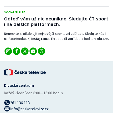
Stolní tenis
SOCIÁLNÍ SÍTĚ
Triatlon
Odteď vám už nic neunikne. Sledujte ČT sport
i na dalších platformách.
Veslování
Nenechte si nikde ujít nejnovější sportovní události. Sledujte nás i
na Facebooku, X, Instagramu, Threads či YouTube a buďte v obraze.
Vodní slalom
Volejbal
Ostatní
Divácké centrum
každý všední den:
8:00—16:00 hodin
261 136 113
info@ceskatelevize.cz