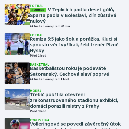
FOTBAL
V Teplicích padlo deset gólů,
SOUHRN
Gymnastika
Sparta padla v Boleslavi, Zlín zůstává
nulový
Házená
Aktualizováno před 50 min
FOTBAL
Remíza 5:5 jako šok a porážka. Kluci si
Jezdectví
spoustu věcí vyříkali, řekl trenér Plzně
Hyský
Judo
Před 1 hod
BASKETBAL
Krasobruslení
Basketbalistou roku je podeváté
Satoranský, Čechová slaví poprvé
Aktualizováno před 1 hod
Lezení
HOKEJ
Třebíč pokřtila otevření
Lyže a snowboard
zrekonstruovaného stadionu exhibicí,
domácí porazili mistry z Prahy
Moderní pětiboj
Před 3 hod
CYKLISTIKA
Motorsport
Volleringové se povedl závěrečný útok