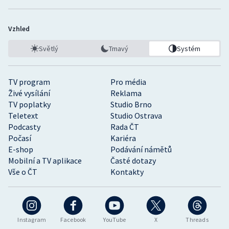
Vzhled
Světlý
Tmavý
Systém
TV program
Pro média
Živé vysílání
Reklama
TV poplatky
Studio Brno
Teletext
Studio Ostrava
Podcasty
Rada ČT
Počasí
Kariéra
E-shop
Podávání námětů
Mobilní a TV aplikace
Časté dotazy
Vše o ČT
Kontakty
Instagram
Facebook
YouTube
X
Threads