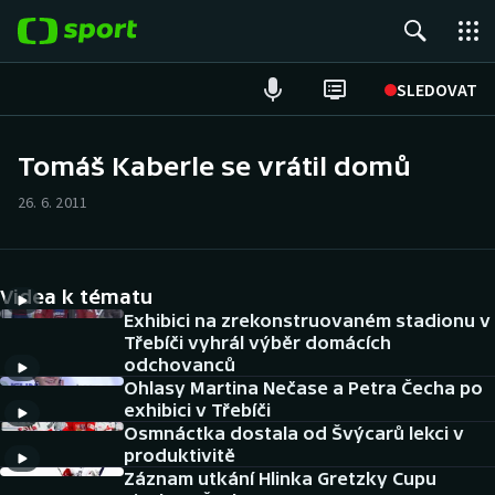
POPULÁRNÍ
SLEDOVAT
Fotbal
Tomáš Kaberle se vrátil domů
Hokej
26. 6. 2011
Tenis
Videa k tématu
Atletika
Exhibici na zrekonstruovaném stadionu v
Třebíči vyhrál výběr domácích
Cyklistika
odchovanců
Ohlasy Martina Nečase a Petra Čecha po
DALŠÍ SPORTY
exhibici v Třebíči
Osmnáctka dostala od Švýcarů lekci v
produktivitě
Americký fotbal
NEPŘEHLÉDNĚTE
Záznam utkání Hlinka Gretzky Cupu