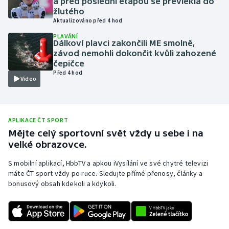
a před poslední etapou se převlékla do
žlutého
Olympijské hry
Aktualizováno před 4 hod
PLAVÁNÍ
Parasport
Dálkoví plavci zakončili ME smolně,
závod nemohli dokončit kvůli zahozené
čepičce
Plavání
Před 4 hod
Video
Plážový volejbal
Ragby
APLIKACE ČT SPORT
Mějte celý sportovní svět vždy u sebe i na
Rychlobruslení
velké obrazovce.
Rychlostní kanoistika
S mobilní aplikací, HbbTV a apkou iVysílání ve své chytré televizi
máte ČT sport vždy po ruce. Sledujte přímé přenosy, články a
bonusový obsah kdekoli a kdykoli.
Short track
Sportovní střelba