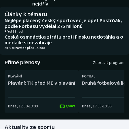
Baseball a softbal
Soutěže
nejdřív
Články k tématu
Basketbal
Historické návraty
Nejlépe placený český sportovec je opět Pastrňák,
podle Forbesu vydělal 275 milionů
Biatlon
Aplikace ČT sport
Před 12 hod
Česká osmnáctka ztrátu proti Finsku nedotáhla a o
medaile si nezahraje
Boby a skeleton
AZ kvíz
Aktualizováno před 14 hod
Box
Přímé přenosy
Zobrazit program
Curling
PLAVÁNÍ
FOTBAL
Plavání: TK před ME v plavání
Druhá fotbalová liga
Dostihy
Florbal
Dnes
,
12:30
-
13:00
Dnes
,
17:35
-
19:55
Futsal
Aktuality ze sportu
Golf