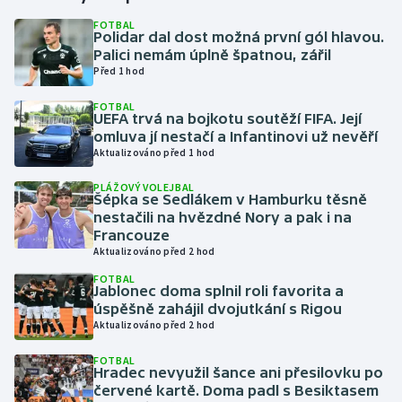
FOTBAL
Polidar dal dost možná první gól hlavou.
Gymnastika
Palici nemám úplně špatnou, zářil
Před 1 hod
Házená
FOTBAL
UEFA trvá na bojkotu soutěží FIFA. Její
Jezdectví
omluva jí nestačí a Infantinovi už nevěří
Aktualizováno před 1 hod
Judo
PLÁŽOVÝ VOLEJBAL
Šépka se Sedlákem v Hamburku těsně
Krasobruslení
nestačili na hvězdné Nory a pak i na
Francouze
Aktualizováno před 2 hod
Lezení
FOTBAL
Jablonec doma splnil roli favorita a
Lyže a snowboard
úspěšně zahájil dvojutkání s Rigou
Aktualizováno před 2 hod
Moderní pětiboj
FOTBAL
Hradec nevyužil šance ani přesilovku po
Motorsport
červené kartě. Doma padl s Besiktasem