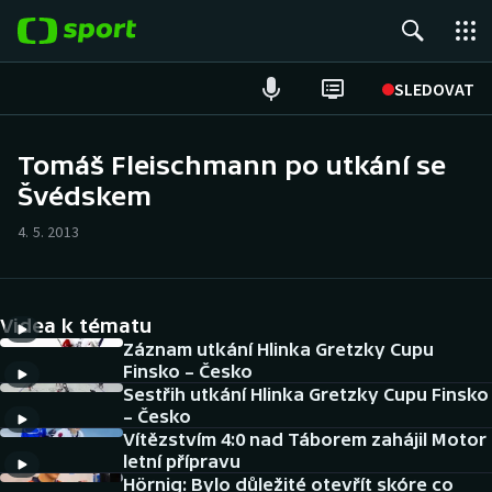
POPULÁRNÍ
SLEDOVAT
Fotbal
Tomáš Fleischmann po utkání se
Švédskem
Hokej
4. 5. 2013
Tenis
Atletika
Videa k tématu
Cyklistika
Záznam utkání Hlinka Gretzky Cupu
Finsko – Česko
Sestřih utkání Hlinka Gretzky Cupu Finsko
DALŠÍ SPORTY
– Česko
Vítězstvím 4:0 nad Táborem zahájil Motor
Americký fotbal
NEPŘEHLÉDNĚTE
letní přípravu
Hörnig: Bylo důležité otevřít skóre co