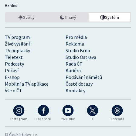
Vzhled
Světlý
Tmavý
Systém
TV program
Pro média
Živé vysílání
Reklama
TV poplatky
Studio Brno
Teletext
Studio Ostrava
Podcasty
Rada ČT
Počasí
Kariéra
E-shop
Podávání námětů
Mobilní a TV aplikace
Časté dotazy
Vše o ČT
Kontakty
Instagram
Facebook
YouTube
X
Threads
© Česká televize