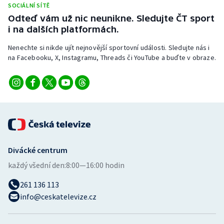
SOCIÁLNÍ SÍTĚ
Stolní tenis
Odteď vám už nic neunikne. Sledujte ČT sport
i na dalších platformách.
Triatlon
Nenechte si nikde ujít nejnovější sportovní události. Sledujte nás i
Veslování
na Facebooku, X, Instagramu, Threads či YouTube a buďte v obraze.
Vodní slalom
Volejbal
Ostatní
Divácké centrum
každý všední den:
8:00—16:00 hodin
261 136 113
info@ceskatelevize.cz