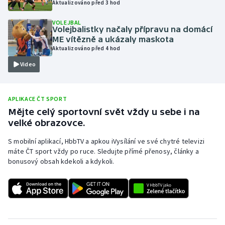
Aktualizováno před 3 hod
Olympijské hry
VOLEJBAL
Volejbalistky načaly přípravu na domácí
Parasport
ME vítězně a ukázaly maskota
Aktualizováno před 4 hod
Plavání
Video
Plážový volejbal
APLIKACE ČT SPORT
Ragby
Mějte celý sportovní svět vždy u sebe i na
velké obrazovce.
Rychlobruslení
S mobilní aplikací, HbbTV a apkou iVysílání ve své chytré televizi
máte ČT sport vždy po ruce. Sledujte přímé přenosy, články a
Rychlostní kanoistika
bonusový obsah kdekoli a kdykoli.
Short track
Sportovní střelba