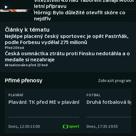
Vítězstvím 4:0 nad Táborem zahájil Motor
Baseball a softbal
Soutěže
letní přípravu
Hörnig: Bylo důležité otevřít skóre co
Basketbal
Historické návraty
nejdřív
Články k tématu
Biatlon
Aplikace ČT sport
Nejlépe placený český sportovec je opět Pastrňák,
podle Forbesu vydělal 275 milionů
Boby a skeleton
AZ kvíz
Před 20 hod
Česká osmnáctka ztrátu proti Finsku nedotáhla a o
medaile si nezahraje
Box
Aktualizováno před 23 hod
Curling
Přímé přenosy
Zobrazit program
Dostihy
PLAVÁNÍ
FOTBAL
Plavání: TK před ME v plavání
Druhá fotbalová liga
Florbal
Futsal
Dnes
,
12:30
-
13:00
Dnes
,
17:35
-
19:55
Golf