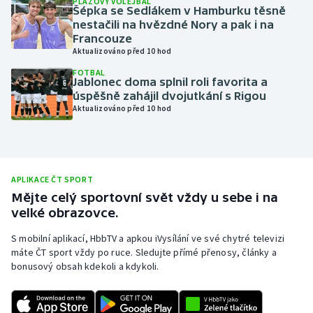
PLÁŽOVÝ VOLEJBAL
Šépka se Sedlákem v Hamburku těsně
Olympijské hry
nestačili na hvězdné Nory a pak i na
Francouze
Aktualizováno před 10 hod
Parasport
FOTBAL
Jablonec doma splnil roli favorita a
Plavání
úspěšně zahájil dvojutkání s Rigou
Aktualizováno před 10 hod
Plážový volejbal
Ragby
APLIKACE ČT SPORT
Rychlobruslení
Mějte celý sportovní svět vždy u sebe i na
velké obrazovce.
Rychlostní kanoistika
S mobilní aplikací, HbbTV a apkou iVysílání ve své chytré televizi
máte ČT sport vždy po ruce. Sledujte přímé přenosy, články a
Short track
bonusový obsah kdekoli a kdykoli.
Sportovní střelba