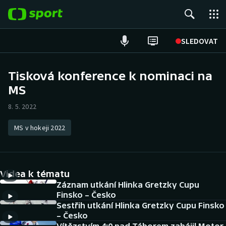
POPULÁRNÍ
SLEDOVAT
Fotbal
Tisková konference k nominaci na
MS
Hokej
8. 5. 2022
Tenis
MS v hokeji 2022
Atletika
Cyklistika
Videa k tématu
DALŠÍ SPORTY
Záznam utkání Hlinka Gretzky Cupu
Finsko – Česko
Sestřih utkání Hlinka Gretzky Cupu Finsko
Americký fotbal
NEPŘEHLÉDNĚTE
– Česko