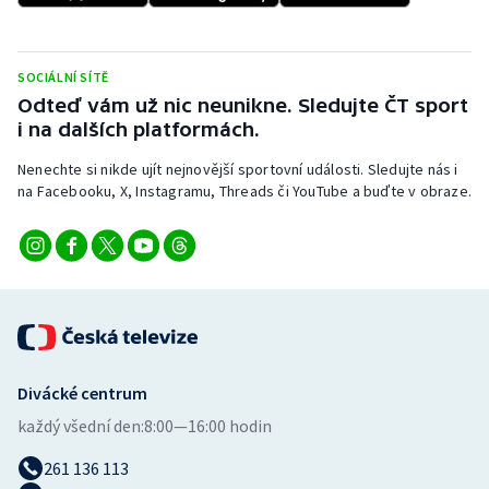
Stolní tenis
Triatlon
SOCIÁLNÍ SÍTĚ
Odteď vám už nic neunikne. Sledujte ČT sport
Veslování
i na dalších platformách.
Nenechte si nikde ujít nejnovější sportovní události. Sledujte nás i
Vodní slalom
na Facebooku, X, Instagramu, Threads či YouTube a buďte v obraze.
Volejbal
Ostatní
Divácké centrum
každý všední den:
8:00—16:00 hodin
261 136 113