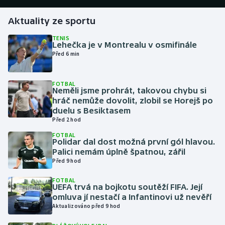
Aktuality ze sportu
Gymnastika
TENIS
Lehečka je v Montrealu v osmifinále
Házená
Před 6 min
Jezdectví
FOTBAL
Neměli jsme prohrát, takovou chybu si
Judo
hráč nemůže dovolit, zlobil se Horejš po
duelu s Besiktasem
Krasobruslení
Před 2 hod
FOTBAL
Polidar dal dost možná první gól hlavou.
Lezení
Palici nemám úplně špatnou, zářil
Před 9 hod
Lyže a snowboard
FOTBAL
UEFA trvá na bojkotu soutěží FIFA. Její
Moderní pětiboj
omluva jí nestačí a Infantinovi už nevěří
Aktualizováno před 9 hod
Motorsport