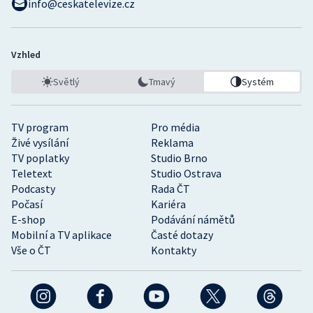
info@ceskatelevize.cz
Vzhled
Světlý
Tmavý
Systém
TV program
Pro média
Živé vysílání
Reklama
TV poplatky
Studio Brno
Teletext
Studio Ostrava
Podcasty
Rada ČT
Počasí
Kariéra
E-shop
Podávání námětů
Mobilní a TV aplikace
Časté dotazy
Vše o ČT
Kontakty