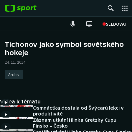
POPULÁRNÍ
SLEDOVAT
Fotbal
Tichonov jako symbol sovětského
hokeje
Hokej
24. 11. 2014
Tenis
Archiv
Atletika
Cyklistika
Videa k tématu
DALŠÍ SPORTY
Osmnáctka dostala od Švýcarů lekci v
produktivitě
Záznam utkání Hlinka Gretzky Cupu
Americký fotbal
NEPŘEHLÉDNĚTE
Finsko – Česko