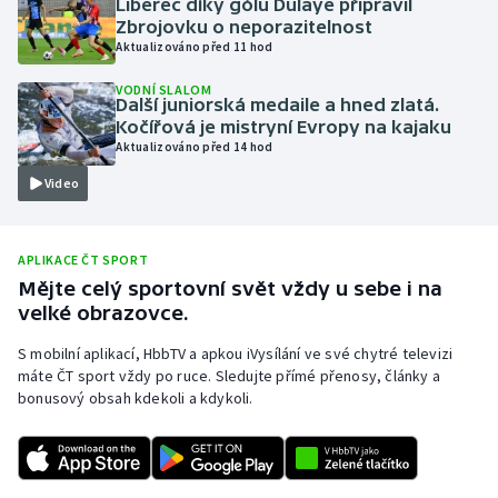
Liberec díky gólu Dulaye připravil
Zbrojovku o neporazitelnost
Olympijské hry
Aktualizováno před 11 hod
Parasport
VODNÍ SLALOM
Další juniorská medaile a hned zlatá.
Kočířová je mistryní Evropy na kajaku
Plavání
Aktualizováno před 14 hod
Video
Plážový volejbal
Ragby
APLIKACE ČT SPORT
Mějte celý sportovní svět vždy u sebe i na
Rychlobruslení
velké obrazovce.
Rychlostní kanoistika
S mobilní aplikací, HbbTV a apkou iVysílání ve své chytré televizi
máte ČT sport vždy po ruce. Sledujte přímé přenosy, články a
bonusový obsah kdekoli a kdykoli.
Short track
Sportovní střelba