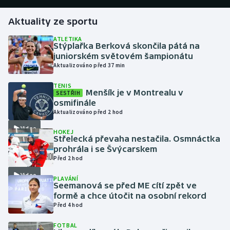
Aktuality ze sportu
Gymnastika
ATLETIKA
Stýplařka Berková skončila pátá na
Házená
juniorském světovém šampionátu
Aktualizováno před 37 min
Jezdectví
TENIS
Menšík je v Montrealu v
SESTŘIH
Judo
osmifinále
Aktualizováno před 2 hod
Krasobruslení
Video
HOKEJ
Střelecká převaha nestačila. Osmnáctka
Lezení
prohrála i se Švýcarskem
Před 2 hod
Lyže a snowboard
Video
PLAVÁNÍ
Seemanová se před ME cítí zpět ve
Moderní pětiboj
formě a chce útočit na osobní rekord
Před 4 hod
Motorsport
FOTBAL