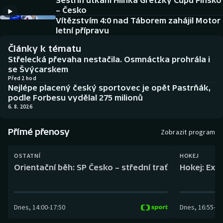
Sestřih utkání Hlinka Gretzky Cupu Finsko
Baseball a softbal
Soutěže
– Česko
Vítězstvím 4:0 nad Táborem zahájil Motor
Basketbal
Historické návraty
letní přípravu
Články k tématu
Biatlon
Aplikace ČT sport
Střelecká převaha nestačila. Osmnáctka prohrála i
se Švýcarskem
Boby a skeleton
AZ kvíz
Před 2 hod
Nejlépe placený český sportovec je opět Pastrňák,
podle Forbesu vydělal 275 milionů
Box
6. 8. 2026
Curling
Přímé přenosy
Zobrazit program
Dostihy
OSTATNÍ
HOKEJ
Orientační běh: SP Česko – střední trať
Hokej: Exh
Florbal
Futsal
Dnes
,
14:00
-
17:50
Dnes
,
16:55
-
19
Golf