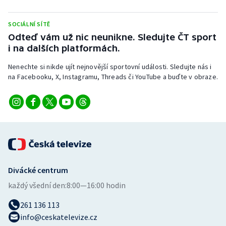
Stolní tenis
SOCIÁLNÍ SÍTĚ
Triatlon
Odteď vám už nic neunikne. Sledujte ČT sport
i na dalších platformách.
Veslování
Nenechte si nikde ujít nejnovější sportovní události. Sledujte nás i
na Facebooku, X, Instagramu, Threads či YouTube a buďte v obraze.
Vodní slalom
Volejbal
Ostatní
Divácké centrum
každý všední den:
8:00—16:00 hodin
261 136 113
info@ceskatelevize.cz