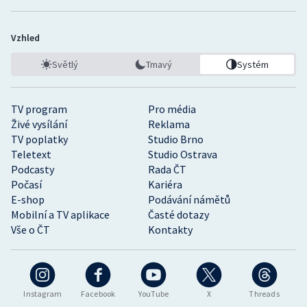
Vzhled
Světlý
Tmavý
Systém
TV program
Pro média
Živé vysílání
Reklama
TV poplatky
Studio Brno
Teletext
Studio Ostrava
Podcasty
Rada ČT
Počasí
Kariéra
E-shop
Podávání námětů
Mobilní a TV aplikace
Časté dotazy
Vše o ČT
Kontakty
Instagram
Facebook
YouTube
X
Threads