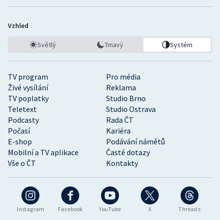
Vzhled
Světlý
Tmavý
Systém
TV program
Pro média
Živé vysílání
Reklama
TV poplatky
Studio Brno
Teletext
Studio Ostrava
Podcasty
Rada ČT
Počasí
Kariéra
E-shop
Podávání námětů
Mobilní a TV aplikace
Časté dotazy
Vše o ČT
Kontakty
Instagram
Facebook
YouTube
X
Threads