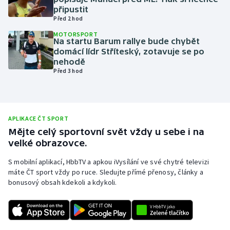
připustit
Olympijské hry
Před 2 hod
MOTORSPORT
Parasport
Na startu Barum rallye bude chybět
domácí lídr Stříteský, zotavuje se po
nehodě
Plavání
Před 3 hod
Plážový volejbal
Ragby
APLIKACE ČT SPORT
Mějte celý sportovní svět vždy u sebe i na
Rychlobruslení
velké obrazovce.
S mobilní aplikací, HbbTV a apkou iVysílání ve své chytré televizi
Rychlostní kanoistika
máte ČT sport vždy po ruce. Sledujte přímé přenosy, články a
bonusový obsah kdekoli a kdykoli.
Short track
Sportovní střelba