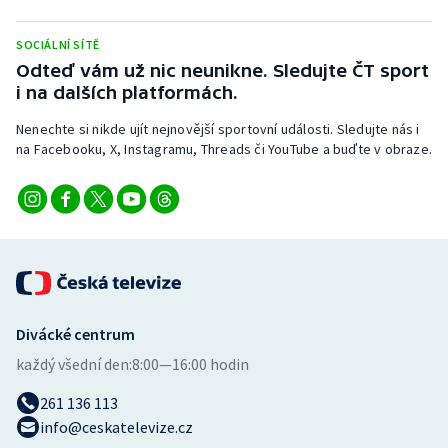
Stolní tenis
SOCIÁLNÍ SÍTĚ
Triatlon
Odteď vám už nic neunikne. Sledujte ČT sport
i na dalších platformách.
Veslování
Nenechte si nikde ujít nejnovější sportovní události. Sledujte nás i
na Facebooku, X, Instagramu, Threads či YouTube a buďte v obraze.
Vodní slalom
Volejbal
Ostatní
Divácké centrum
každý všední den:
8:00—16:00 hodin
261 136 113
info@ceskatelevize.cz