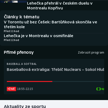
Baseball a softbal
Soutěže
Lehečka přehrál v českém duelu v
Montrealu Kopřivu
Basketbal
Historické návraty
Články k tématu
V Torontu už bez Češek: Bartůňková skončila ve
Biatlon
Aplikace ČT sport
třetím kole
Před 11 hod
Lehečka je v Montrealu v osmifinále
Boby a skeleton
AZ kvíz
Před 12 hod
Box
Přímé přenosy
Zobrazit program
Curling
BASEBALL A SOFTBAL
Baseballová extraliga: Třebíč Nuclears – Sokol Hlub
Dostihy
Florbal
18:55
-
22:15
ŽIVĚ
Futsal
Aktuality ze sportu
Golf