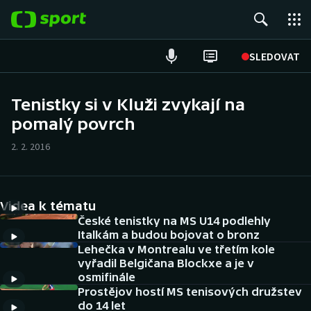
POPULÁRNÍ
SLEDOVAT
Fotbal
Tenistky si v Kluži zvykají na
pomalý povrch
Hokej
2. 2. 2016
Tenis
Atletika
Videa k tématu
Cyklistika
České tenistky na MS U14 podlehly
Italkám a budou bojovat o bronz
Lehečka v Montrealu ve třetím kole
DALŠÍ SPORTY
vyřadil Belgičana Blockxe a je v
osmifinále
Americký fotbal
NEPŘEHLÉDNĚTE
Prostějov hostí MS tenisových družstev
do 14 let