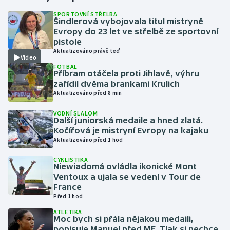
SPORTOVNÍ STŘELBA
Šindlerová vybojovala titul mistryně
Gymnastika
Evropy do 23 let ve střelbě ze sportovní
pistole
Házená
Aktualizováno právě teď
Video
FOTBAL
Jezdectví
Příbram otáčela proti Jihlavě, výhru
zařídil dvěma brankami Krulich
Aktualizováno před 8 min
Judo
VODNÍ SLALOM
Další juniorská medaile a hned zlatá.
Krasobruslení
Kočířová je mistryní Evropy na kajaku
Aktualizováno před 1 hod
Lezení
CYKLISTIKA
Niewiadomá ovládla ikonické Mont
Lyže a snowboard
Ventoux a ujala se vedení v Tour de
France
Moderní pětiboj
Před 1 hod
ATLETIKA
Moc bych si přála nějakou medaili,
Motorsport
popisuje Manuel před ME. Tlak si nechce