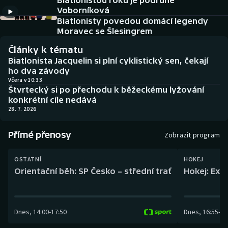
Biatlonistou roku je podruhé
Baseball a softbal
Soutěže
Voborníková
Biatlonisty povedou domácí legendy
Basketbal
Historické návraty
Moravec se Šlesingrem
Články k tématu
Biatlon
Aplikace ČT sport
Biatlonista Jacquelin si plní cyklistický sen, čekají
ho dva závody
Boby a skeleton
AZ kvíz
Včera v 10:33
Štvrtecký si po přechodu k běžeckému lyžování
konkrétní cíle nedává
Box
28. 7. 2026
Curling
Přímé přenosy
Zobrazit program
Dostihy
OSTATNÍ
HOKEJ
Orientační běh: SP Česko – střední trať
Hokej: Exh
Florbal
Futsal
Dnes
,
14:00
-
17:50
Dnes
,
16:55
-
19
Golf