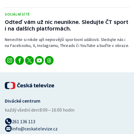
Stolní tenis
SOCIÁLNÍ SÍTĚ
Triatlon
Odteď vám už nic neunikne. Sledujte ČT sport
i na dalších platformách.
Veslování
Nenechte si nikde ujít nejnovější sportovní události. Sledujte nás i
na Facebooku, X, Instagramu, Threads či YouTube a buďte v obraze.
Vodní slalom
Volejbal
Ostatní
Divácké centrum
každý všední den:
8:00—16:00 hodin
261 136 113
info@ceskatelevize.cz