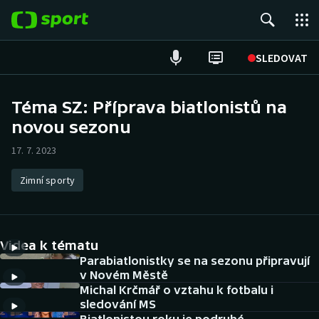
POPULÁRNÍ
SLEDOVAT
Fotbal
Téma SZ: Příprava biatlonistů na
novou sezonu
Hokej
17. 7. 2023
Tenis
Zimní sporty
Atletika
Cyklistika
Videa k tématu
DALŠÍ SPORTY
Parabiatlonistky se na sezonu připravují
v Novém Městě
Michal Krčmář o vztahu k fotbalu i
Americký fotbal
NEPŘEHLÉDNĚTE
sledování MS