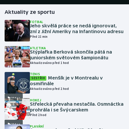
Aktuality ze sportu
Gymnastika
FOTBAL
Jeho skvělá práce se nedá ignorovat,
Házená
zní z Jižní Ameriky na Infantinovu adresu
Před 21 min
Jezdectví
ATLETIKA
Stýplařka Berková skončila pátá na
Judo
juniorském světovém šampionátu
Aktualizováno před 1 hod
Krasobruslení
TENIS
Menšík je v Montrealu v
SESTŘIH
Lezení
osmifinále
Aktualizováno před 2 hod
Lyže a snowboard
Video
HOKEJ
Střelecká převaha nestačila. Osmnáctka
Moderní pětiboj
prohrála i se Švýcarskem
Před 2 hod
Motorsport
Video
PLAVÁNÍ