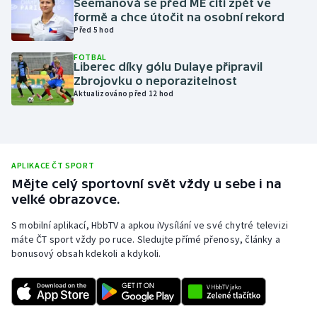
Seemanová se před ME cítí zpět ve
formě a chce útočit na osobní rekord
Olympijské hry
Před 5 hod
Parasport
FOTBAL
Liberec díky gólu Dulaye připravil
Zbrojovku o neporazitelnost
Plavání
Aktualizováno před 12 hod
Plážový volejbal
Ragby
APLIKACE ČT SPORT
Mějte celý sportovní svět vždy u sebe i na
Rychlobruslení
velké obrazovce.
Rychlostní kanoistika
S mobilní aplikací, HbbTV a apkou iVysílání ve své chytré televizi
máte ČT sport vždy po ruce. Sledujte přímé přenosy, články a
bonusový obsah kdekoli a kdykoli.
Short track
Sportovní střelba