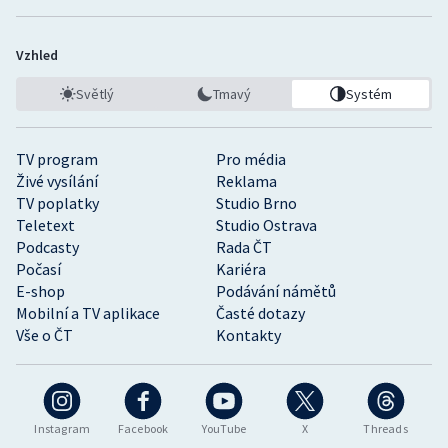
Vzhled
Světlý
Tmavý
Systém
TV program
Pro média
Živé vysílání
Reklama
TV poplatky
Studio Brno
Teletext
Studio Ostrava
Podcasty
Rada ČT
Počasí
Kariéra
E-shop
Podávání námětů
Mobilní a TV aplikace
Časté dotazy
Vše o ČT
Kontakty
Instagram
Facebook
YouTube
X
Threads