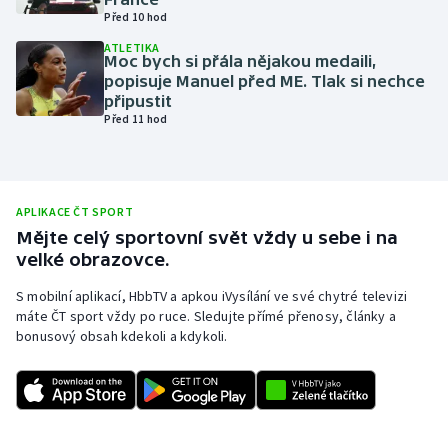
Před 10 hod
Olympijské hry
ATLETIKA
Moc bych si přála nějakou medaili,
Parasport
popisuje Manuel před ME. Tlak si nechce
připustit
Před 11 hod
Plavání
Plážový volejbal
APLIKACE ČT SPORT
Ragby
Mějte celý sportovní svět vždy u sebe i na
velké obrazovce.
Rychlobruslení
S mobilní aplikací, HbbTV a apkou iVysílání ve své chytré televizi
máte ČT sport vždy po ruce. Sledujte přímé přenosy, články a
Rychlostní kanoistika
bonusový obsah kdekoli a kdykoli.
Short track
Sportovní střelba