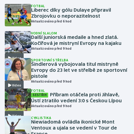
FOTBAL
Liberec díky gólu Dulaye připravil
Gymnastika
Zbrojovku o neporazitelnost
Aktualizováno před 6 hod
Házená
VODNÍ SLALOM
Další juniorská medaile a hned zlatá.
Jezdectví
Kočířová je mistryní Evropy na kajaku
Aktualizováno před 9 hod
Judo
Video
SPORTOVNÍ STŘELBA
Šindlerová vybojovala titul mistryně
Evropy do 23 let ve střelbě ze sportovní
Krasobruslení
pistole
Aktualizováno před 9 hod
Lezení
Video
FOTBAL
Příbram otáčela proti Jihlavě,
SESTŘIH
Lyže a snowboard
Ústí ztratilo vedení 3:0 s Českou Lípou
Aktualizováno před 9 hod
Moderní pětiboj
Video
CYKLISTIKA
Niewiadomá ovládla ikonické Mont
Ventoux a ujala se vedení v Tour de
Motorsport
France