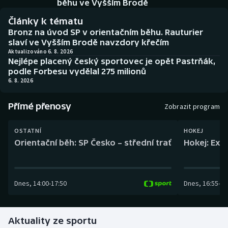
běhu ve Vyšším Brodě
Baseball a softbal
Soutěže
Články k tématu
Basketbal
Historické návraty
Bronz na úvod SP v orientačním běhu. Rauturier
slaví ve Vyšším Brodě navzdory křečím
Aktualizováno 6. 8. 2026
Biatlon
Aplikace ČT sport
Nejlépe placený český sportovec je opět Pastrňák,
podle Forbesu vydělal 275 milionů
Boby a skeleton
AZ kvíz
6. 8. 2026
Box
Přímé přenosy
Zobrazit program
Curling
OSTATNÍ
HOKEJ
Orientační běh: SP Česko – střední trať
Hokej: Exh
Dostihy
Florbal
Dnes
,
14:00
-
17:50
Dnes
,
16:55
-
19
Futsal
Aktuality ze sportu
Golf