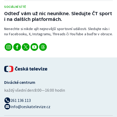
Stolní tenis
SOCIÁLNÍ SÍTĚ
Odteď vám už nic neunikne. Sledujte ČT sport
Triatlon
i na dalších platformách.
Veslování
Nenechte si nikde ujít nejnovější sportovní události. Sledujte nás i
na Facebooku, X, Instagramu, Threads či YouTube a buďte v obraze.
Vodní slalom
Volejbal
Ostatní
Divácké centrum
každý všední den:
8:00—16:00 hodin
261 136 113
info@ceskatelevize.cz