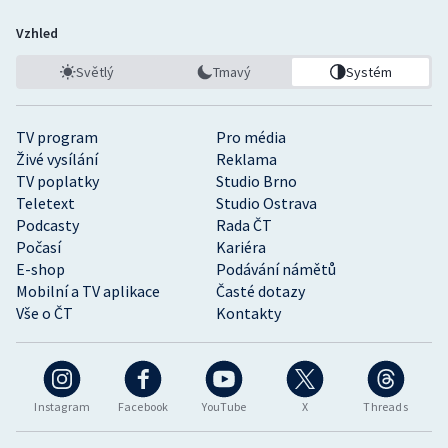
Vzhled
Světlý
Tmavý
Systém
TV program
Pro média
Živé vysílání
Reklama
TV poplatky
Studio Brno
Teletext
Studio Ostrava
Podcasty
Rada ČT
Počasí
Kariéra
E-shop
Podávání námětů
Mobilní a TV aplikace
Časté dotazy
Vše o ČT
Kontakty
Instagram
Facebook
YouTube
X
Threads