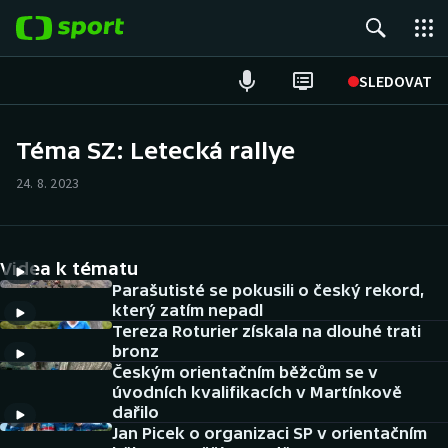
POPULÁRNÍ
SLEDOVAT
Fotbal
Téma SZ: Letecká rallye
Hokej
24. 8. 2023
Tenis
Videa k tématu
Atletika
Parašutisté se pokusili o český rekord,
který zatím nepadl
Cyklistika
Tereza Roturier získala na dlouhé trati
bronz
DALŠÍ SPORTY
Českým orientačním běžcům se v
úvodních kvalifikacích v Martínkově
dařilo
Americký fotbal
NEPŘEHLÉDNĚTE
Jan Picek o organizaci SP v orientačním