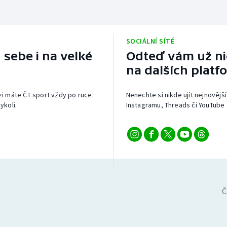
SOCIÁLNÍ SÍTĚ
 sebe i na velké
Odteď vám už nic
na dalších platf
izi máte ČT sport vždy po ruce.
Nenechte si nikde ujít nejnovější
ykoli.
Instagramu, Threads či YouTube 
Č