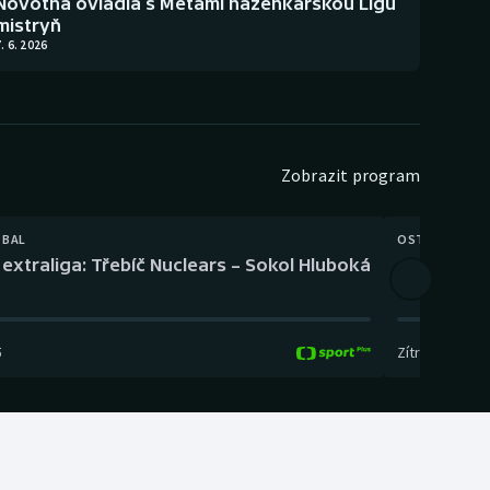
Novotná ovládla s Metami házenkářskou Ligu
mistryň
. 6. 2026
Zobrazit program
TBAL
OSTATNÍ
extraliga: Třebíč Nuclears – Sokol Hluboká
Orientační
5
Zítra
,
14:00
-
17