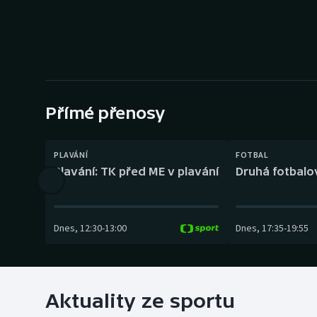
Curling
Dostihy
Florbal
Futsal
Přímé přenosy
Golf
PLAVÁNÍ
FOTBAL
Plavání: TK před ME v plavání
Druhá fotbalov
Gymnastika
Dnes
,
12:30
-
13:00
Dnes
,
17:35
-
19:55
Aktuality ze sportu