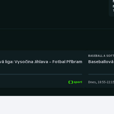
Moderní pětiboj
Triatlon
7
Motorsport
Veslování
Olympijské hry
Vodní slalom
Parasport
Volejbal
Plavání
Ostatní
BASEBALL A SOF
á liga: Vysočina Jihlava – Fotbal Příbram
Baseballová 
Plážový volejbal
Dnes
,
18:55
-
22:1