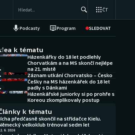
ČT
Podcasty
Program
SLEDOVAT
NEPŘEHLÉDNĚTE
Soutěže
idea k tématu
Házenkářky do 18 let podlehly
Historické návraty
Chorvatkám a na MS skončí nejlépe
na 21. místě
Aplikace ČT sport
Záznam utkání Chorvatsko – Česko
Češky na MS házenkářek do 18 let
AZ kvíz
padly s Dánkami
Házenkářské juniorky si po prohře s
Koreou zkomplikovaly postup
Články k tématu
Jícha předčasně skončil na střídačce Kielu.
Německý velkoklub trénoval sedm let
2. 6. 2026