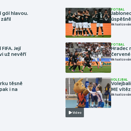
FOTBAL
 gól hlavou.
Jablonec
zářil
úspěšně 
Aktualizován
FOTBAL
FIFA. Její
Hradec n
vi už nevěří
červené
Aktualizován
VOLEJBAL
rku těsně
Volejbal
pak i na
ME vítě
Aktualizován
Video