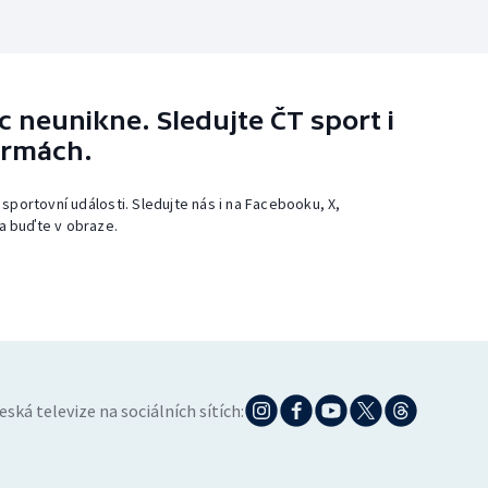
 neunikne. Sledujte ČT sport i
ormách.
 sportovní události. Sledujte nás i na Facebooku, X,
a buďte v obraze.
eská televize na sociálních sítích: