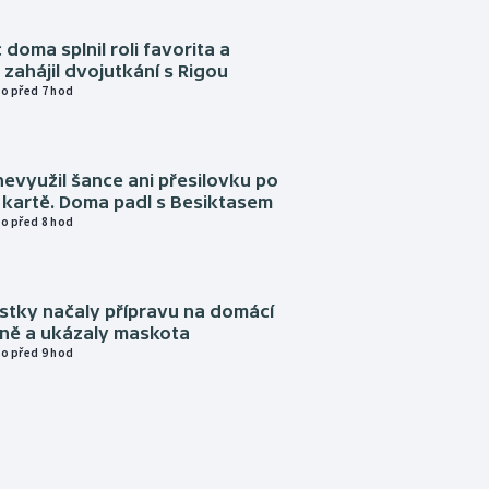
 doma splnil roli favorita a
zahájil dvojutkání s Rigou
o před 7 hod
evyužil šance ani přesilovku po
 kartě. Doma padl s Besiktasem
o před 8 hod
istky načaly přípravu na domácí
zně a ukázaly maskota
o před 9 hod