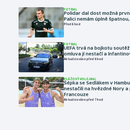
FOTBAL
Polidar dal dost možná první
Palici nemám úplně špatnou, 
Před 6 hod
FOTBAL
UEFA trvá na bojkotu soutěží 
omluva jí nestačí a Infantino
Aktualizováno před 6 hod
PLÁŽOVÝ VOLEJBAL
Šépka se Sedlákem v Hambu
nestačili na hvězdné Nory a 
Francouze
Aktualizováno před 7 hod