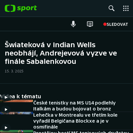
POPULÁRNÍ
SLEDOVAT
Fotbal
Šwiateková v Indian Wells
neobhájí, Andrejevová vyzve ve
Hokej
finále Sabalenkovou
Tenis
15. 3. 2025
Atletika
Cyklistika
Videa k tématu
České tenistky na MS U14 podlehly
DALŠÍ SPORTY
Italkám a budou bojovat o bronz
Lehečka v Montrealu ve třetím kole
vyřadil Belgičana Blockxe a je v
Americký fotbal
NEPŘEHLÉDNĚTE
osmifinále