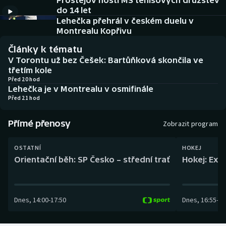
Prostějov hostí MS tenisových družstev
Baseball a softbal
Soutěže
do 14 let
Lehečka přehrál v českém duelu v
Basketbal
Historické návraty
Montrealu Kopřivu
Články k tématu
Biatlon
Aplikace ČT sport
V Torontu už bez Češek: Bartůňková skončila ve
třetím kole
Boby a skeleton
AZ kvíz
Před 20 hod
Lehečka je v Montrealu v osmifinále
Před 21 hod
Box
Přímé přenosy
Zobrazit program
Curling
OSTATNÍ
HOKEJ
Dostihy
Orientační běh: SP Česko – střední trať
Hokej: Exh
Florbal
Dnes
,
14:00
-
17:50
Dnes
,
16:55
-
19
Futsal
Golf