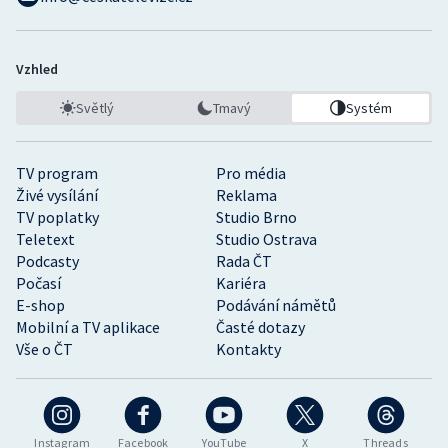
Vzhled
Světlý
Tmavý
Systém
TV program
Pro média
Živé vysílání
Reklama
TV poplatky
Studio Brno
Teletext
Studio Ostrava
Podcasty
Rada ČT
Počasí
Kariéra
E-shop
Podávání námětů
Mobilní a TV aplikace
Časté dotazy
Vše o ČT
Kontakty
Instagram
Facebook
YouTube
X
Threads