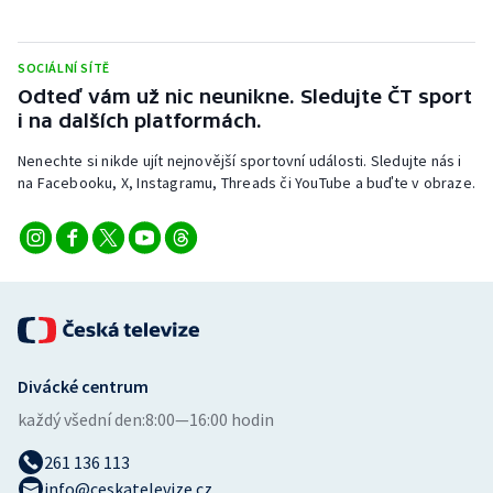
Stolní tenis
Triatlon
SOCIÁLNÍ SÍTĚ
Odteď vám už nic neunikne. Sledujte ČT sport
i na dalších platformách.
Veslování
Nenechte si nikde ujít nejnovější sportovní události. Sledujte nás i
Vodní slalom
na Facebooku, X, Instagramu, Threads či YouTube a buďte v obraze.
Volejbal
Ostatní
Divácké centrum
každý všední den:
8:00—16:00 hodin
261 136 113
info@ceskatelevize.cz