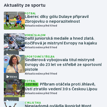
Aktuality ze sportu
Gymnastika
FOTBAL
Liberec díky gólu Dulaye připravil
Zbrojovku o neporazitelnost
Házená
Aktualizováno před 6 hod
Jezdectví
VODNÍ SLALOM
Další juniorská medaile a hned zlatá.
Kočířová je mistryní Evropy na kajaku
Judo
Aktualizováno před 8 hod
Video
Krasobruslení
SPORTOVNÍ STŘELBA
Šindlerová vybojovala titul mistryně
Evropy do 23 let ve střelbě ze sportovní
Lezení
pistole
Aktualizováno před 9 hod
Video
Lyže a snowboard
FOTBAL
Příbram otáčela proti Jihlavě,
SESTŘIH
Ústí ztratilo vedení 3:0 s Českou Lípou
Moderní pětiboj
Aktualizováno před 9 hod
Video
Motorsport
CYKLISTIKA
Niewiadomá ovládla ikonické Mont