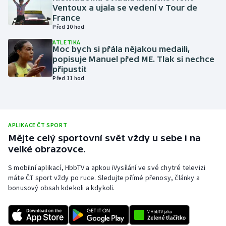
Ventoux a ujala se vedení v Tour de
Olympijské hry
France
Před 10 hod
Parasport
ATLETIKA
Moc bych si přála nějakou medaili,
popisuje Manuel před ME. Tlak si nechce
Plavání
připustit
Před 11 hod
Plážový volejbal
Ragby
APLIKACE ČT SPORT
Rychlobruslení
Mějte celý sportovní svět vždy u sebe i na
velké obrazovce.
Rychlostní kanoistika
S mobilní aplikací, HbbTV a apkou iVysílání ve své chytré televizi
máte ČT sport vždy po ruce. Sledujte přímé přenosy, články a
Short track
bonusový obsah kdekoli a kdykoli.
Sportovní střelba