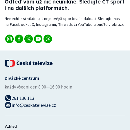
Odteď vám už nic neunikne. Sledujte ČT sport
Stolní tenis
i na dalších platformách.
Triatlon
Nenechte si nikde ujít nejnovější sportovní události. Sledujte nás i
na Facebooku, X, Instagramu, Threads či YouTube a buďte v obraze.
Veslování
Vodní slalom
Volejbal
Ostatní
Divácké centrum
každý všední den:
8:00—16:00 hodin
261 136 113
info@ceskatelevize.cz
Vzhled