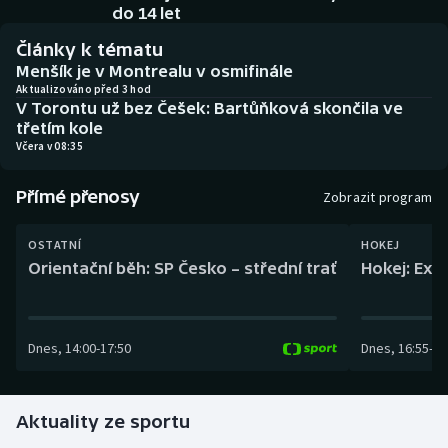
Baseball a softbal
Soutěže
do 14 let
Články k tématu
Basketbal
Historické návraty
Menšík je v Montrealu v osmifinále
Aktualizováno před 3 hod
V Torontu už bez Češek: Bartůňková skončila ve
Biatlon
Aplikace ČT sport
třetím kole
Včera v 08:35
Boby a skeleton
AZ kvíz
Přímé přenosy
Zobrazit program
Box
OSTATNÍ
HOKEJ
Curling
Orientační běh: SP Česko – střední trať
Hokej: Exh
Dostihy
Dnes
,
14:00
-
17:50
Dnes
,
16:55
-
19
Florbal
Futsal
Aktuality ze sportu
Golf