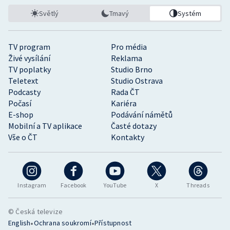
Světlý
Tmavý
Systém
TV program
Pro média
Živé vysílání
Reklama
TV poplatky
Studio Brno
Teletext
Studio Ostrava
Podcasty
Rada ČT
Počasí
Kariéra
E-shop
Podávání námětů
Mobilní a TV aplikace
Časté dotazy
Vše o ČT
Kontakty
Instagram
Facebook
YouTube
X
Threads
© Česká televize
•
•
English
Ochrana soukromí
Přístupnost