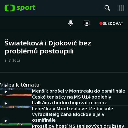
POPULÁRNÍ
SLEDOVAT
Fotbal
Šwiateková i Djokovič bez
problémů postoupili
Hokej
3. 7. 2023
Tenis
Atletika
Videa k tématu
Cyklistika
Menšík prošel v Montrealu do osmifinále
České tenistky na MS U14 podlehly
Italkám a budou bojovat o bronz
DALŠÍ SPORTY
Lehečka v Montrealu ve třetím kole
vyřadil Belgičana Blockxe a je v
Americký fotbal
NEPŘEHLÉDNĚTE
osmifinále
Prostějov hostí MS tenisových družstev