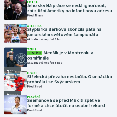
FOTBAL
Jeho skvělá práce se nedá ignorovat,
zní z Jižní Ameriky na Infantinovu adresu
Gymnastika
Před 58 min
Házená
ATLETIKA
Stýplařka Berková skončila pátá na
juniorském světovém šampionátu
Jezdectví
Aktualizováno před 1 hod
Judo
TENIS
Menšík je v Montrealu v
SESTŘIH
osmifinále
Krasobruslení
Aktualizováno před 3 hod
Video
HOKEJ
Lezení
Střelecká převaha nestačila. Osmnáctka
prohrála i se Švýcarskem
Lyže a snowboard
Před 3 hod
Video
PLAVÁNÍ
Moderní pětiboj
Seemanová se před ME cítí zpět ve
formě a chce útočit na osobní rekord
Před 6 hod
Motorsport