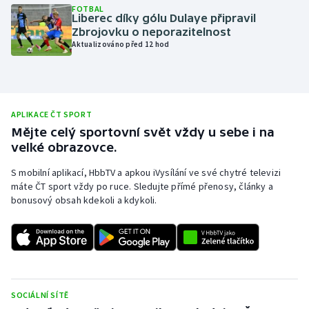
FOTBAL
Liberec díky gólu Dulaye připravil
Olympijské hry
Zbrojovku o neporazitelnost
Aktualizováno před 12 hod
Parasport
Plavání
APLIKACE ČT SPORT
Plážový volejbal
Mějte celý sportovní svět vždy u sebe i na
velké obrazovce.
Ragby
S mobilní aplikací, HbbTV a apkou iVysílání ve své chytré televizi
Rychlobruslení
máte ČT sport vždy po ruce. Sledujte přímé přenosy, články a
bonusový obsah kdekoli a kdykoli.
Rychlostní kanoistika
Short track
Sportovní střelba
SOCIÁLNÍ SÍTĚ