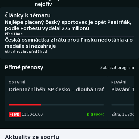
Baseball a softbal
Soutěže
nejdřív
Články k tématu
Basketbal
Historické návraty
Nejlépe placený český sportovec je opět Pastrňák,
podle Forbesu vydělal 275 milionů
Biatlon
Aplikace ČT sport
Před 1 hod
Česká osmnáctka ztrátu proti Finsku nedotáhla a o
medaile si nezahraje
Boby a skeleton
AZ kvíz
Aktualizováno před 3 hod
Box
Přímé přenosy
Zobrazit program
Curling
OSTATNÍ
PLAVÁNÍ
Orientační běh: SP Česko – dlouhá trať
Plavání: TK
Dostihy
Florbal
11:50
-
16:00
Zítra
,
12:30
-
13:
ŽIVĚ
Futsal
Aktuality ze sportu
Golf