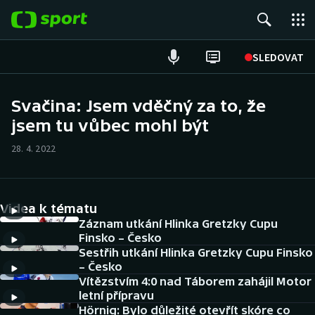
POPULÁRNÍ
SLEDOVAT
Fotbal
Svačina: Jsem vděčný za to, že
jsem tu vůbec mohl být
Hokej
28. 4. 2022
Tenis
Atletika
Videa k tématu
Cyklistika
Záznam utkání Hlinka Gretzky Cupu
Finsko – Česko
Sestřih utkání Hlinka Gretzky Cupu Finsko
DALŠÍ SPORTY
– Česko
Vítězstvím 4:0 nad Táborem zahájil Motor
Americký fotbal
NEPŘEHLÉDNĚTE
letní přípravu
Hörnig: Bylo důležité otevřít skóre co