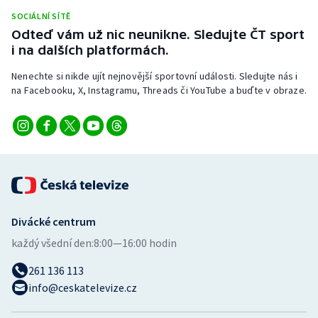
Stolní tenis
SOCIÁLNÍ SÍTĚ
Odteď vám už nic neunikne. Sledujte ČT sport
Triatlon
i na dalších platformách.
Nenechte si nikde ujít nejnovější sportovní události. Sledujte nás i
Veslování
na Facebooku, X, Instagramu, Threads či YouTube a buďte v obraze.
Vodní slalom
Volejbal
Ostatní
Divácké centrum
každý všední den:
8:00—16:00 hodin
261 136 113
info@ceskatelevize.cz