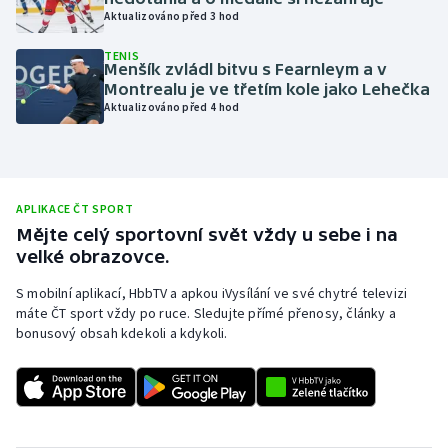
Aktualizováno před 3 hod
Olympijské hry
TENIS
Menšík zvládl bitvu s Fearnleym a v
Parasport
Montrealu je ve třetím kole jako Lehečka
Aktualizováno před 4 hod
Plavání
Plážový volejbal
APLIKACE ČT SPORT
Ragby
Mějte celý sportovní svět vždy u sebe i na
velké obrazovce.
Rychlobruslení
S mobilní aplikací, HbbTV a apkou iVysílání ve své chytré televizi
máte ČT sport vždy po ruce. Sledujte přímé přenosy, články a
Rychlostní kanoistika
bonusový obsah kdekoli a kdykoli.
Short track
Sportovní střelba