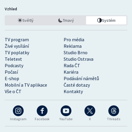
Vzhled
Světlý
Tmavý
Systém
TV program
Pro média
Živé vysílání
Reklama
TV poplatky
Studio Brno
Teletext
Studio Ostrava
Podcasty
Rada ČT
Počasí
Kariéra
E-shop
Podávání námětů
Mobilní a TV aplikace
Časté dotazy
Vše o ČT
Kontakty
Instagram
Facebook
YouTube
X
Threads