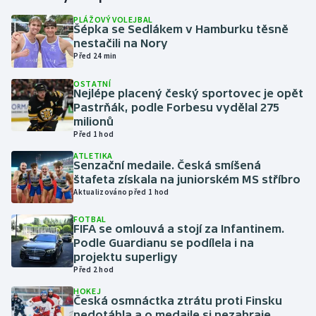
PLÁŽOVÝ VOLEJBAL
Šépka se Sedlákem v Hamburku těsně
Gymnastika
nestačili na Nory
Před 24 min
Házená
OSTATNÍ
Nejlépe placený český sportovec je opět
Jezdectví
Pastrňák, podle Forbesu vydělal 275
milionů
Judo
Před 1 hod
ATLETIKA
Senzační medaile. Česká smíšená
Krasobruslení
štafeta získala na juniorském MS stříbro
Aktualizováno před 1 hod
Lezení
FOTBAL
FIFA se omlouvá a stojí za Infantinem.
Lyže a snowboard
Podle Guardianu se podílela i na
projektu superligy
Moderní pětiboj
Před 2 hod
HOKEJ
Česká osmnáctka ztrátu proti Finsku
Motorsport
nedotáhla a o medaile si nezahraje