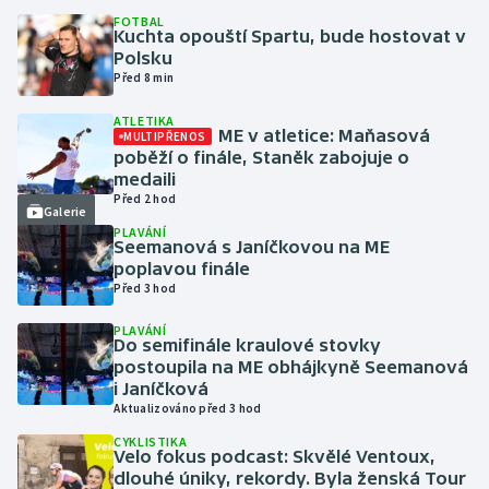
FOTBAL
Kuchta opouští Spartu, bude hostovat v
Futsal
Polsku
Před 8 min
Golf
ATLETIKA
ME v atletice: Maňasová
MULTIPŘENOS
Gymnastika
poběží o finále, Staněk zabojuje o
medaili
Před 2 hod
Házená
Galerie
PLAVÁNÍ
Seemanová s Janíčkovou na ME
Jezdectví
poplavou finále
Před 3 hod
Judo
PLAVÁNÍ
Do semifinále kraulové stovky
Krasobruslení
postoupila na ME obhájkyně Seemanová
i Janíčková
Aktualizováno před 3 hod
Lezení
CYKLISTIKA
Velo fokus podcast: Skvělé Ventoux,
Lyže a snowboard
dlouhé úniky, rekordy. Byla ženská Tour