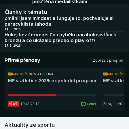
pokřtěna medailistkami
Atletika
Soutěže
Články k tématu
Baseball a softbal
Historické návraty
Změnil jsem mindset a funguje to, pochvaluje si
paracyklista Jahoda
14. 5. 2026
Basketbal
Aplikace ČT sport
Hokej bez červené: Co chybělo parahokejistům k
bronzu a co ukázalo předkolo play-off?
Biatlon
AZ kvíz
17. 3. 2026
Boby a skeleton
Přímé přenosy
Zobrazit program
Box
MULTIPŘENOS
ATLETIKA
MULTIPŘEN
ME v atletice 2026: odpolední program
ME v atlet
Curling
Cyklistika
19:48
-
23:18
Zítra
,
11:20
-
14:
ŽIVĚ
Dostihy
Aktuality ze sportu
Florbal