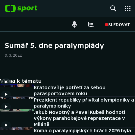
POPULÁRNÍ
SLEDOVAT
ME v atletice
Sumář 5. dne paralympiády
ME v plavání
9. 3. 2022
Fotbal
Videa k tématu
Hokej
Kratochvíl je potřetí za sebou
parasportovcem roku
Tenis
Prezident republiky přivítal olympioniky a
paralympioniky
DALŠÍ SPORTY
Jakub Novotný a Pavel Kubeš hodnotí
výkony parahokejové reprezentace v
Miláně
Americký fotbal
NEPŘEHLÉDNĚTE
Kniha o paralympijských hrách 2026 byla