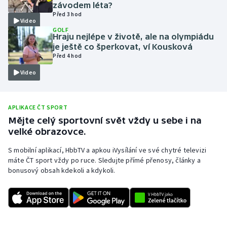
závodem léta?
Moderní pětiboj
Před 3 hod
Video
GOLF
Hraju nejlépe v životě, ale na olympiádu
Motorsport
je ještě co šperkovat, ví Kousková
Před 4 hod
Olympijské hry
Video
Parasport
APLIKACE ČT SPORT
Plavání
Mějte celý sportovní svět vždy u sebe i na
velké obrazovce.
Plážový volejbal
S mobilní aplikací, HbbTV a apkou iVysílání ve své chytré televizi
máte ČT sport vždy po ruce. Sledujte přímé přenosy, články a
Ragby
bonusový obsah kdekoli a kdykoli.
Rychlobruslení
Rychlostní kanoistika