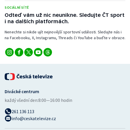
Short track
SOCIÁLNÍ SÍTĚ
Odteď vám už nic neunikne. Sledujte ČT sport
Sportovní střelba
i na dalších platformách.
Stolní tenis
Nenechte si nikde ujít nejnovější sportovní události. Sledujte nás i
na Facebooku, X, Instagramu, Threads či YouTube a buďte v obraze.
Triatlon
Veslování
Vodní slalom
Volejbal
Divácké centrum
každý všední den:
8:00—16:00 hodin
Ostatní
261 136 113
info@ceskatelevize.cz