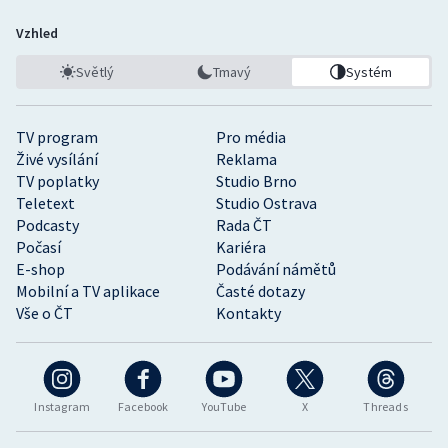
Vzhled
Světlý
Tmavý
Systém
TV program
Pro média
Živé vysílání
Reklama
TV poplatky
Studio Brno
Teletext
Studio Ostrava
Podcasty
Rada ČT
Počasí
Kariéra
E-shop
Podávání námětů
Mobilní a TV aplikace
Časté dotazy
Vše o ČT
Kontakty
Instagram
Facebook
YouTube
X
Threads