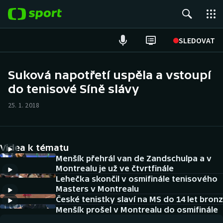
POPULÁRNÍ
SLEDOVAT
ME v atletice
Suková napotřetí uspěla a vstoupí
do tenisové Síně slávy
ME v plavání
25. 1. 2018
Fotbal
Hokej
Videa k tématu
Tenis
Menšík přehrál van de Zandschulpa a v
Montrealu je už ve čtvrtfinále
Lehečka skončil v osmifinále tenisového
DALŠÍ SPORTY
Masters v Montrealu
České tenistky slaví na MS do 14 let bronz
Americký fotbal
NEPŘEHLÉDNĚTE
Menšík prošel v Montrealu do osmifinále