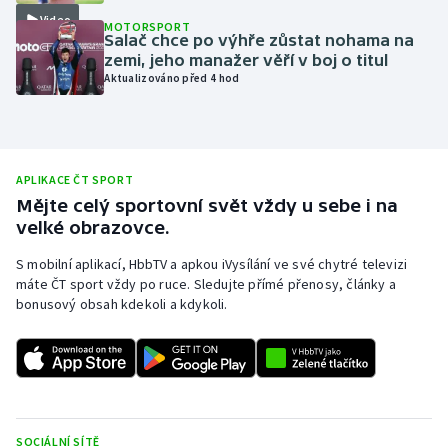
Video
MOTORSPORT
Moderní pětiboj
Salač chce po výhře zůstat nohama na
zemi, jeho manažer věří v boj o titul
Motorsport
Aktualizováno před 4 hod
Olympijské hry
Parasport
APLIKACE ČT SPORT
Mějte celý sportovní svět vždy u sebe i na
Plavání
velké obrazovce.
S mobilní aplikací, HbbTV a apkou iVysílání ve své chytré televizi
Plážový volejbal
máte ČT sport vždy po ruce. Sledujte přímé přenosy, články a
bonusový obsah kdekoli a kdykoli.
Ragby
Rychlobruslení
Rychlostní kanoistika
SOCIÁLNÍ SÍTĚ