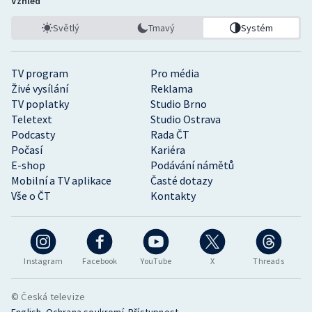
Vzhled
Světlý
Tmavý
Systém
TV program
Pro média
Živé vysílání
Reklama
TV poplatky
Studio Brno
Teletext
Studio Ostrava
Podcasty
Rada ČT
Počasí
Kariéra
E-shop
Podávání námětů
Mobilní a TV aplikace
Časté dotazy
Vše o ČT
Kontakty
Instagram
Facebook
YouTube
X
Threads
© Česká televize
•
•
English
Ochrana soukromí
Přístupnost