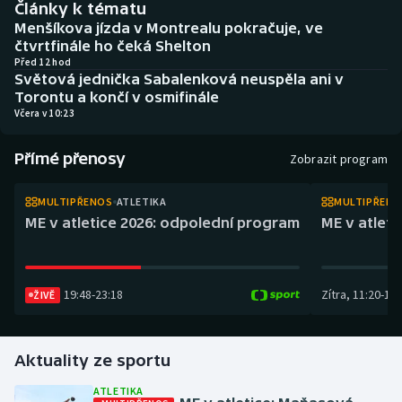
Články k tématu
Atletika
Soutěže
Menšíkova jízda v Montrealu pokračuje, ve
čtvrtfinále ho čeká Shelton
Baseball a softbal
Historické návraty
Před 12 hod
Světová jednička Sabalenková neuspěla ani v
Torontu a končí v osmifinále
Basketbal
Aplikace ČT sport
Včera v 10:23
Biatlon
AZ kvíz
Přímé přenosy
Zobrazit program
Boby a skeleton
MULTIPŘENOS
ATLETIKA
MULTIPŘEN
ME v atletice 2026: odpolední program
ME v atlet
Box
Curling
19:48
-
23:18
Zítra
,
11:20
-
14:
ŽIVĚ
Cyklistika
Dostihy
Aktuality ze sportu
ATLETIKA
Florbal