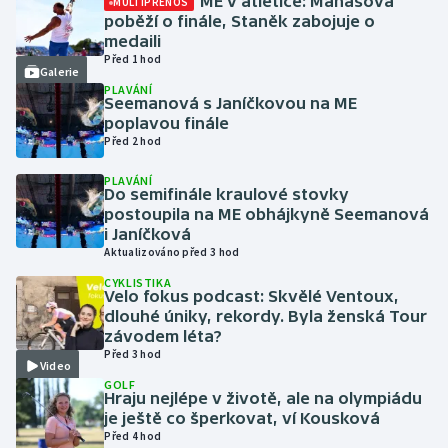
ME v atletice: Maňasová
MULTIPŘENOS
poběží o finále, Staněk zabojuje o
medaili
Futsal
Před 1 hod
Galerie
PLAVÁNÍ
Golf
Seemanová s Janíčkovou na ME
poplavou finále
Gymnastika
Před 2 hod
PLAVÁNÍ
Házená
Do semifinále kraulové stovky
postoupila na ME obhájkyně Seemanová
i Janíčková
Jezdectví
Aktualizováno před 3 hod
CYKLISTIKA
Judo
Velo fokus podcast: Skvělé Ventoux,
dlouhé úniky, rekordy. Byla ženská Tour
Krasobruslení
závodem léta?
Před 3 hod
Video
Lezení
GOLF
Hraju nejlépe v životě, ale na olympiádu
je ještě co šperkovat, ví Kousková
Lyže a snowboard
Před 4 hod