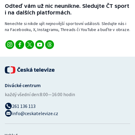
Short track
Odteď vám už nic neunikne. Sledujte ČT sport
i na dalších platformách.
Sportovní střelba
Nenechte si nikde ujít nejnovější sportovní události. Sledujte nás i
na Facebooku, X, Instagramu, Threads či YouTube a buďte v obraze.
Stolní tenis
Triatlon
Veslování
Vodní slalom
Divácké centrum
Volejbal
každý všední den:
8:00—16:00 hodin
Ostatní
261 136 113
info@ceskatelevize.cz