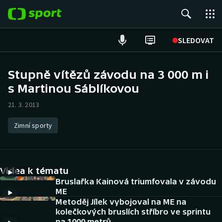
POPULÁRNÍ
SLEDOVAT
ME v atletice
Stupně vítězů závodu na 3 000 m i
s Martinou Sáblíkovou
ME v plavání
21. 3. 2013
Fotbal
Zimní sporty
Hokej
Tenis
Videa k tématu
DALŠÍ SPORTY
Bruslařka Kainová triumfovala v závodu
ME
Metoděj Jílek vybojoval na ME na
Americký fotbal
NEPŘEHLÉDNĚTE
kolečkových bruslích stříbro ve sprintu
na 1000 metrů