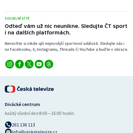
Short track
Sportovní střelba
SOCIÁLNÍ SÍTĚ
Odteď vám už nic neunikne. Sledujte ČT sport
i na dalších platformách.
Stolní tenis
Nenechte si nikde ujít nejnovější sportovní události. Sledujte nás i
Triatlon
na Facebooku, X, Instagramu, Threads či YouTube a buďte v obraze.
Veslování
Vodní slalom
Volejbal
Ostatní
Divácké centrum
každý všední den:
8:00—16:00 hodin
261 136 113
info@ceskatelevize.cz