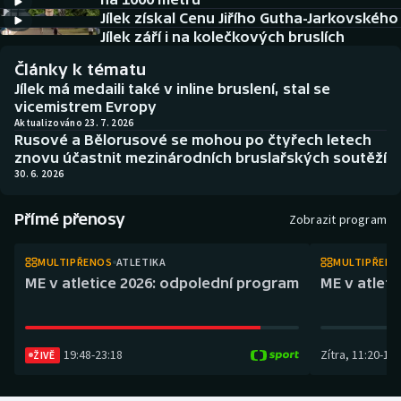
Atletika
Soutěže
Jílek získal Cenu Jiřího Gutha-Jarkovského
Jílek září i na kolečkových bruslích
Baseball a softbal
Historické návraty
Články k tématu
Jílek má medaili také v inline bruslení, stal se
Basketbal
Aplikace ČT sport
vicemistrem Evropy
Aktualizováno 23. 7. 2026
Rusové a Bělorusové se mohou po čtyřech letech
Biatlon
AZ kvíz
znovu účastnit mezinárodních bruslařských soutěží
30. 6. 2026
Boby a skeleton
Přímé přenosy
Zobrazit program
Box
MULTIPŘENOS
ATLETIKA
MULTIPŘEN
Curling
ME v atletice 2026: odpolední program
ME v atlet
Cyklistika
19:48
-
23:18
Zítra
,
11:20
-
14:
Dostihy
ŽIVĚ
Florbal