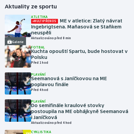
Aktuality ze sportu
Futsal
ATLETIKA
ME v atletice: Zlatý návrat
MULTIPŘENOS
Ingebrigtsena. Maňasová se Staňkem
Golf
neuspěli
Aktualizováno před 8 min
Galerie
Gymnastika
FOTBAL
Kuchta opouští Spartu, bude hostovat v
Házená
Polsku
Před 1 hod
Jezdectví
PLAVÁNÍ
Seemanová s Janíčkovou na ME
poplavou finále
Judo
Před 4 hod
Krasobruslení
PLAVÁNÍ
Do semifinále kraulové stovky
postoupila na ME obhájkyně Seemanová
Lezení
i Janíčková
Aktualizováno před 4 hod
Lyže a snowboard
CYKLISTIKA