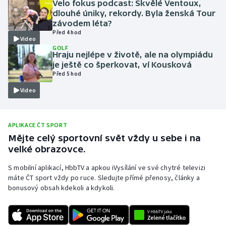
Velo fokus podcast: Skvělé Ventoux,
dlouhé úniky, rekordy. Byla ženská Tour
Moderní pětiboj
závodem léta?
Před 4 hod
Motorsport
Video
GOLF
Hraju nejlépe v životě, ale na olympiádu
Olympijské hry
je ještě co šperkovat, ví Kousková
Před 5 hod
Parasport
Video
Plavání
APLIKACE ČT SPORT
Plážový volejbal
Mějte celý sportovní svět vždy u sebe i na
velké obrazovce.
Ragby
S mobilní aplikací, HbbTV a apkou iVysílání ve své chytré televizi
máte ČT sport vždy po ruce. Sledujte přímé přenosy, články a
Rychlobruslení
bonusový obsah kdekoli a kdykoli.
Rychlostní kanoistika