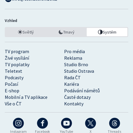
Vzhled
Světlý
Tmavý
Systém
TV program
Pro média
Živé vysílání
Reklama
TV poplatky
Studio Brno
Teletext
Studio Ostrava
Podcasty
Rada ČT
Počasí
Kariéra
E-shop
Podávání námětů
Mobilní a TV aplikace
Časté dotazy
Vše o ČT
Kontakty
Instagram
Facebook
YouTube
X
Threads