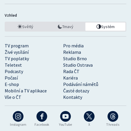
Vzhled
Světlý
Tmavý
Systém
TV program
Pro média
Živé vysílání
Reklama
TV poplatky
Studio Brno
Teletext
Studio Ostrava
Podcasty
Rada ČT
Počasí
Kariéra
E-shop
Podávání námětů
Mobilní a TV aplikace
Časté dotazy
Vše o ČT
Kontakty
Instagram
Facebook
YouTube
X
Threads