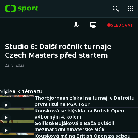
POPULÁRNÍ
SLEDOVAT
Fotbal
Studio 6: Další ročník turnaje
Czech Masters před startem
Hokej
22. 8. 2023
Tenis
Atletika
Videa k tématu
Cyklistika
Thorbjornsen získal na turnaji v Detroitu
první titul na PGA Tour
Kousková se blýskla na British Open
DALŠÍ SPORTY
výborným 4. kolem
Golfisté Bujáková a Bača ovládli
Americký fotbal
NEPŘEHLÉDNĚTE
mezinárodní amatérské MČR
Kousková má na British Open za sebou