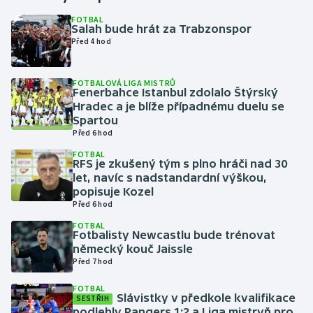
FOTBAL
Salah bude hrát za Trabzonspor
Gymnastika
Před 4 hod
Házená
FOTBALOVÁ LIGA MISTRŮ
Fenerbahce Istanbul zdolalo Štýrský
Jezdectví
Hradec a je blíže případnému duelu se
Spartou
Judo
Před 6 hod
FOTBAL
RFS je zkušený tým s plno hráči nad 30
Krasobruslení
let, navíc s nadstandardní výškou,
popisuje Kozel
Lezení
Před 6 hod
FOTBAL
Lyže a snowboard
Fotbalisty Newcastlu bude trénovat
německý kouč Jaissle
Před 7 hod
Moderní pětiboj
FOTBAL
Slávistky v předkole kvalifikace
Motorsport
SESTŘIH
podlehly Rangers 1:2 a Liga mistryň pro