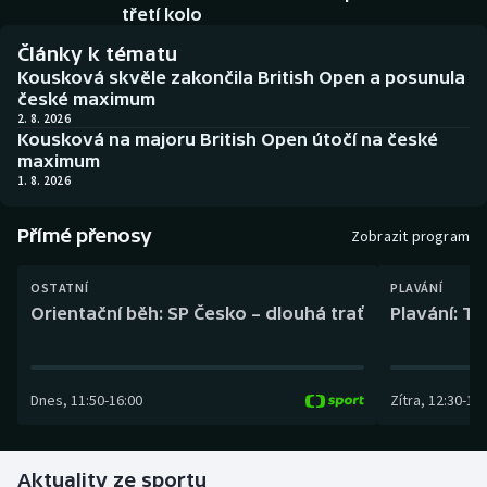
Baseball a softbal
Soutěže
třetí kolo
Články k tématu
Basketbal
Historické návraty
Kousková skvěle zakončila British Open a posunula
české maximum
Biatlon
Aplikace ČT sport
2. 8. 2026
Kousková na majoru British Open útočí na české
maximum
Boby a skeleton
AZ kvíz
1. 8. 2026
Box
Přímé přenosy
Zobrazit program
Curling
OSTATNÍ
PLAVÁNÍ
Orientační běh: SP Česko – dlouhá trať
Plavání: TK
Dostihy
Florbal
Dnes
,
11:50
-
16:00
Zítra
,
12:30
-
13:
Futsal
Aktuality ze sportu
Golf