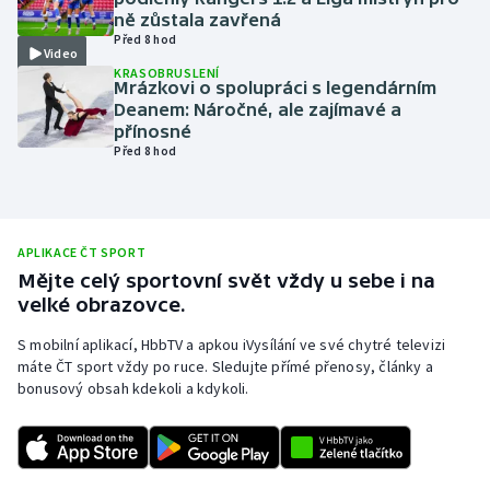
ně zůstala zavřená
Olympijské hry
Před 8 hod
Video
KRASOBRUSLENÍ
Parasport
Mrázkovi o spolupráci s legendárním
Deanem: Náročné, ale zajímavé a
přínosné
Plavání
Před 8 hod
Plážový volejbal
Ragby
APLIKACE ČT SPORT
Mějte celý sportovní svět vždy u sebe i na
Rychlobruslení
velké obrazovce.
S mobilní aplikací, HbbTV a apkou iVysílání ve své chytré televizi
Rychlostní kanoistika
máte ČT sport vždy po ruce. Sledujte přímé přenosy, články a
bonusový obsah kdekoli a kdykoli.
Short track
Sportovní střelba