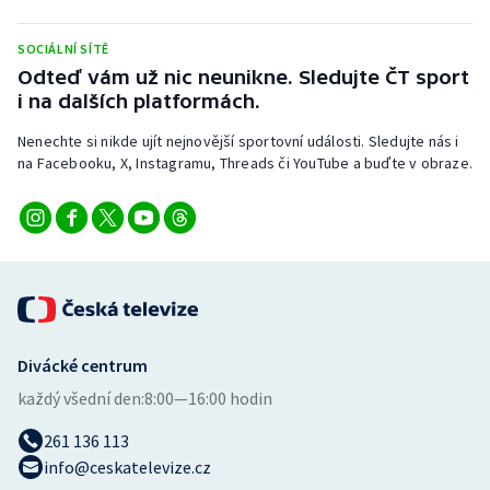
Stolní tenis
SOCIÁLNÍ SÍTĚ
Triatlon
Odteď vám už nic neunikne. Sledujte ČT sport
i na dalších platformách.
Veslování
Nenechte si nikde ujít nejnovější sportovní události. Sledujte nás i
na Facebooku, X, Instagramu, Threads či YouTube a buďte v obraze.
Vodní slalom
Volejbal
Ostatní
Divácké centrum
každý všední den:
8:00—16:00 hodin
261 136 113
info@ceskatelevize.cz