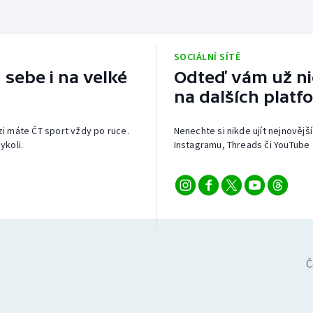
SOCIÁLNÍ SÍTĚ
 sebe i na velké
Odteď vám už nic
na dalších platf
izi máte ČT sport vždy po ruce.
Nenechte si nikde ujít nejnovější
ykoli.
Instagramu, Threads či YouTube 
Č