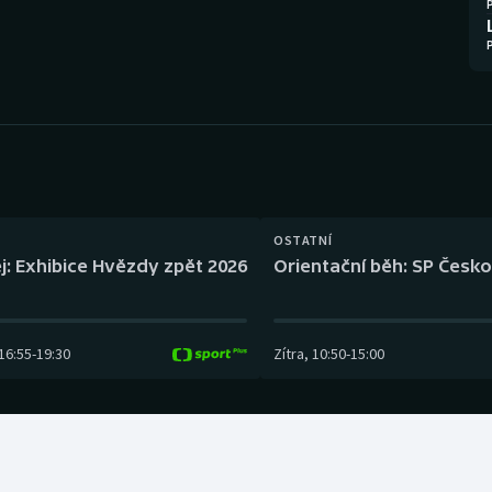
Moderní pětiboj
Triatlon
Motorsport
Veslování
Olympijské hry
Vodní slalom
Parasport
Volejbal
Plavání
Ostatní
OSTATNÍ
j: Exhibice Hvězdy zpět 2026
Orientační běh: SP Česko
Plážový volejbal
16:55
-
19:30
Zítra
,
10:50
-
15:00