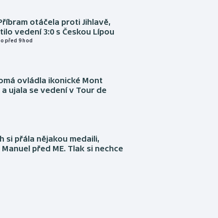
Příbram otáčela proti Jihlavě,
atilo vedení 3:0 s Českou Lípou
o před 9 hod
omá ovládla ikonické Mont
a ujala se vedení v Tour de
 si přála nějakou medaili,
 Manuel před ME. Tlak si nechce