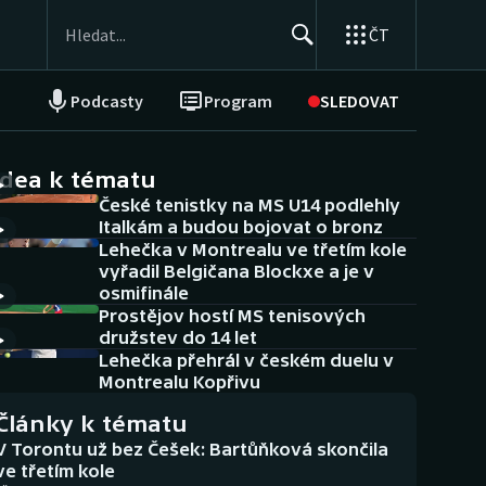
ČT
Podcasty
Program
SLEDOVAT
NEPŘEHLÉDNĚTE
Soutěže
idea k tématu
České tenistky na MS U14 podlehly
Historické návraty
Italkám a budou bojovat o bronz
Lehečka v Montrealu ve třetím kole
Aplikace ČT sport
vyřadil Belgičana Blockxe a je v
osmifinále
AZ kvíz
Prostějov hostí MS tenisových
družstev do 14 let
Lehečka přehrál v českém duelu v
Montrealu Kopřivu
Články k tématu
V Torontu už bez Češek: Bartůňková skončila
ve třetím kole