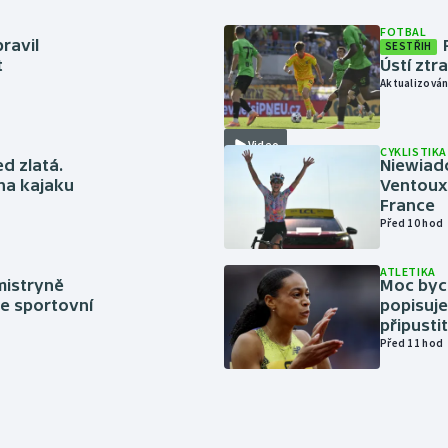
FOTBAL
ravil
SESTŘIH
t
Ústí ztr
Aktualizován
Video
CYKLISTIKA
ed zlatá.
Niewiad
 na kajaku
Ventoux 
France
Před 10 hod
ATLETIKA
mistryně
Moc bych
ze sportovní
popisuje
připustit
Před 11 hod