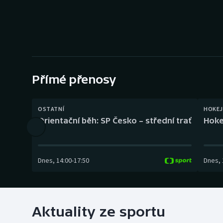
Curling
Dostihy
Florbal
Futsal
Přímé přenosy
Golf
OSTATNÍ
HOKEJ
Orientační běh: SP Česko – střední trať
Hoke
Gymnastika
Dnes
,
14:00
-
17:50
Dnes
,
Aktuality ze sportu