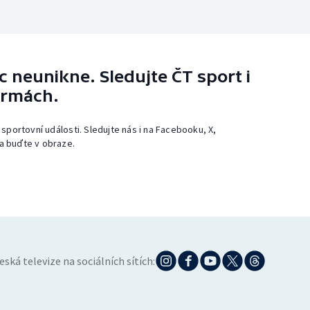
 neunikne. Sledujte ČT sport i
ormách.
 sportovní události. Sledujte nás i na Facebooku, X,
a buďte v obraze.
eská televize na sociálních sítích: