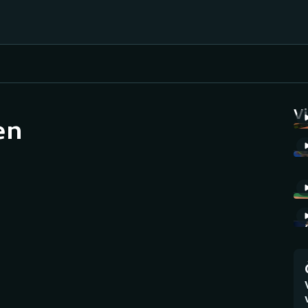
Házená
Ragby
V
en
Jezdectví
Rychlobruslení
Rychlostní
Judo
kanoistika
Krasobruslení
Short track
Lezení
Sportovní střelba
Lyže a snowboard
Stolní tenis