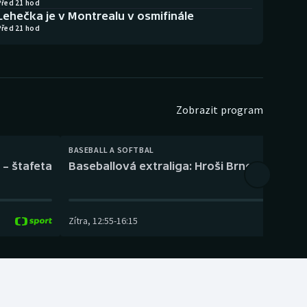
Před 21 hod
Lehečka je v Montrealu v osmifinále
Před 21 hod
Zobrazit program
BASEBALL A SOFTBAL
 – štafeta
Baseballová extraliga: Hroši Brno – Eagles
Zítra
,
12:55
-
16:15