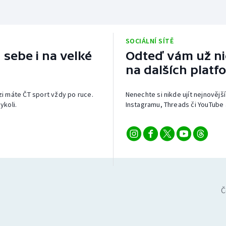
SOCIÁLNÍ SÍTĚ
 sebe i na velké
Odteď vám už nic
na dalších platf
izi máte ČT sport vždy po ruce.
Nenechte si nikde ujít nejnovější
ykoli.
Instagramu, Threads či YouTube 
Č