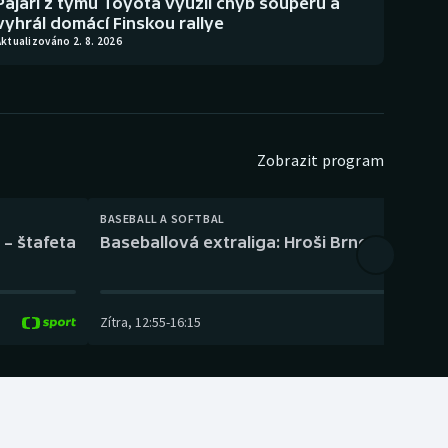
Pajari z týmu Toyota využil chyb soupeřů a
vyhrál domácí Finskou rallye
ktualizováno 2. 8. 2026
Zobrazit program
BASEBALL A SOFTBAL
 – štafeta
Baseballová extraliga: Hroši Brno – Eagles
Zítra
,
12:55
-
16:15