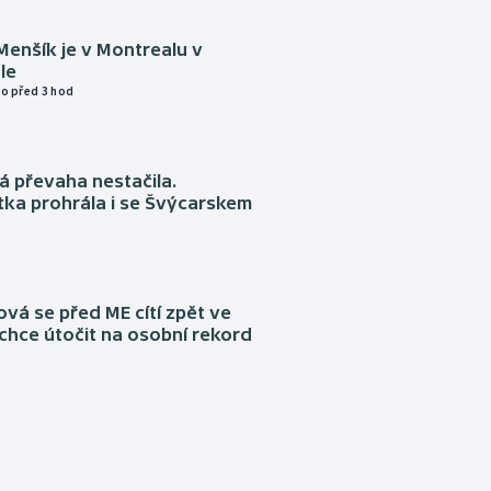
Menšík je v Montrealu v
le
o před 3 hod
á převaha nestačila.
ka prohrála i se Švýcarskem
á se před ME cítí zpět ve
chce útočit na osobní rekord