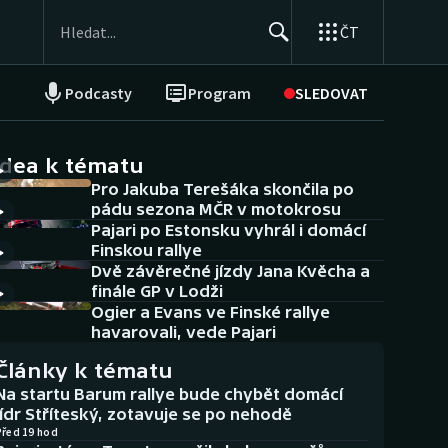
ČT
Podcasty
Program
SLEDOVAT
NEPŘEHLÉDNĚTE
Soutěže
idea k tématu
Pro Jakuba Terešáka skončila po
Historické návraty
pádu sezona MČR v motokrosu
Pajari po Estonsku vyhrál i domácí
Aplikace ČT sport
Finskou rallye
Dvě závěrečné jízdy Jana Kvěcha a
AZ kvíz
finále GP v Lodži
Ogier a Evans ve Finské rallye
havarovali, vede Pajari
Články k tématu
Na startu Barum rallye bude chybět domácí
lídr Stříteský, zotavuje se po nehodě
Před 19 hod