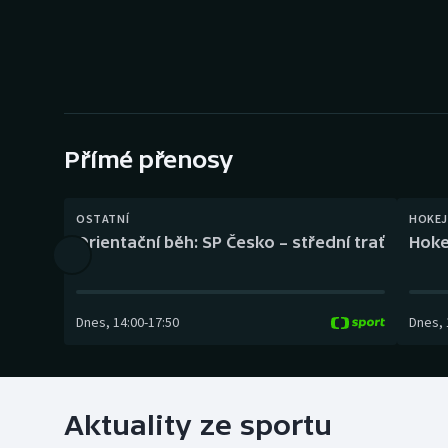
Curling
Dostihy
Florbal
Futsal
Přímé přenosy
Golf
OSTATNÍ
HOKEJ
Orientační běh: SP Česko – střední trať
Hoke
Gymnastika
Dnes
,
14:00
-
17:50
Dnes
,
Aktuality ze sportu