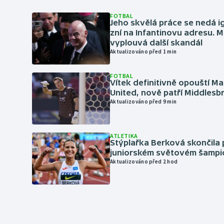
FOTBAL
Jeho skvělá práce se nedá i
zní na Infantinovu adresu. M
vyplouvá další skandál
Aktualizováno před 1 min
FOTBAL
Vítek definitivně opouští M
United, nově patří Middles
Aktualizováno před 9 min
ATLETIKA
Stýplařka Berková skončila 
juniorském světovém šampi
Aktualizováno před 2 hod