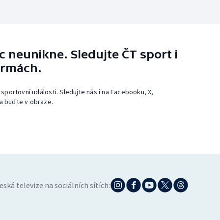
 neunikne. Sledujte ČT sport i
ormách.
 sportovní události. Sledujte nás i na Facebooku, X,
a buďte v obraze.
eská televize na sociálních sítích: