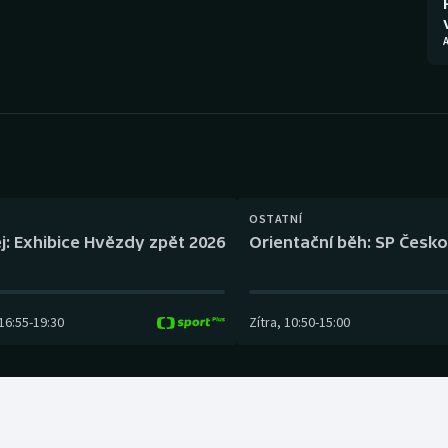
Moderní pětiboj
Triatlon
A
Motorsport
Veslování
Olympijské hry
Vodní slalom
Parasport
Volejbal
Plavání
Ostatní
OSTATNÍ
j: Exhibice Hvězdy zpět 2026
Orientační běh: SP Česko
Plážový volejbal
16:55
-
19:30
Zítra
,
10:50
-
15:00