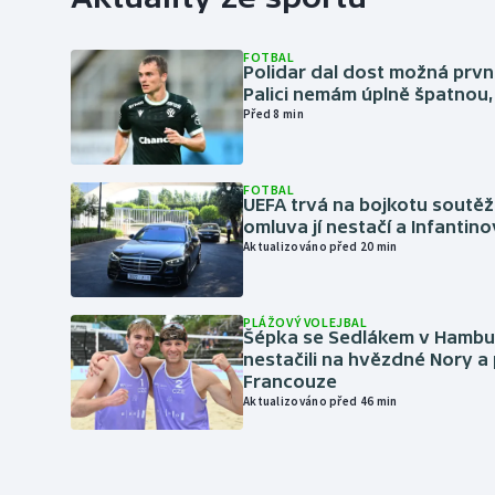
FOTBAL
Polidar dal dost možná první
Palici nemám úplně špatnou, 
Před 8 min
FOTBAL
UEFA trvá na bojkotu soutěží 
omluva jí nestačí a Infantino
Aktualizováno před 20 min
PLÁŽOVÝ VOLEJBAL
Šépka se Sedlákem v Hambu
nestačili na hvězdné Nory a 
Francouze
Aktualizováno před 46 min