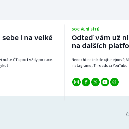
SOCIÁLNÍ SÍTĚ
 sebe i na velké
Odteď vám už nic
na dalších platf
izi máte ČT sport vždy po ruce.
Nenechte si nikde ujít nejnovější
ykoli.
Instagramu, Threads či YouTube 
Č