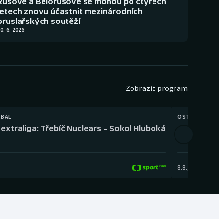
Rusové a Bělorusové se mohou po čtyřech
letech znovu účastnit mezinárodních
bruslařských soutěží
0. 6. 2026
Zobrazit program
TBAL
OSTATNÍ
extraliga: Třebíč Nuclears – Sokol Hluboká
Orientační
8.8.
,
14:00
-
17: