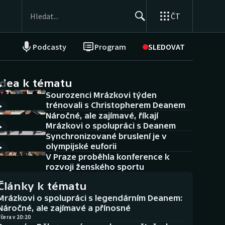
ČT
Podcasty
Program
SLEDOVAT
NEPŘEHLÉDNĚTE
Soutěže
idea k tématu
Sourozenci Mrázkovi týden
Historické návraty
trénovali s Christopherem Deanem
Náročné, ale zajímavé, říkají
Aplikace ČT sport
Mrázkovi o spolupráci s Deanem
Synchronizované bruslení je v
AZ kvíz
olympijské euforii
V Praze proběhla konference k
rozvoji ženského sportu
Články k tématu
Mrázkovi o spolupráci s legendárním Deanem:
Náročné, ale zajímavé a přínosné
čera v 20:20