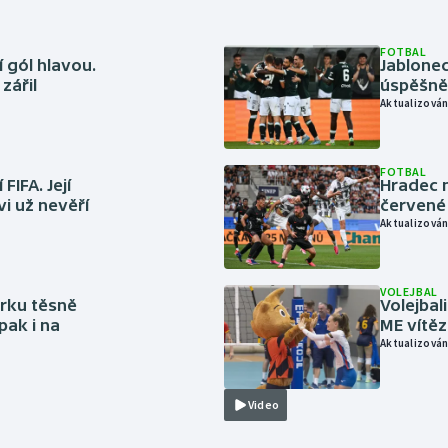
FOTBAL
 gól hlavou.
Jablonec
zářil
úspěšně 
Aktualizován
FOTBAL
FIFA. Její
Hradec n
vi už nevěří
červené
Aktualizován
VOLEJBAL
rku těsně
Volejbal
pak i na
ME vítě
Aktualizován
Video