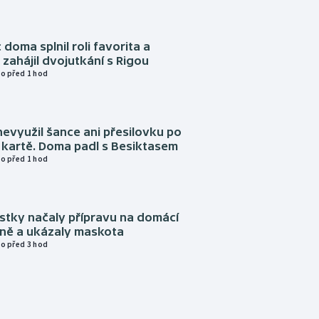
 doma splnil roli favorita a
zahájil dvojutkání s Rigou
o před 1 hod
evyužil šance ani přesilovku po
 kartě. Doma padl s Besiktasem
o před 1 hod
istky načaly přípravu na domácí
zně a ukázaly maskota
o před 3 hod