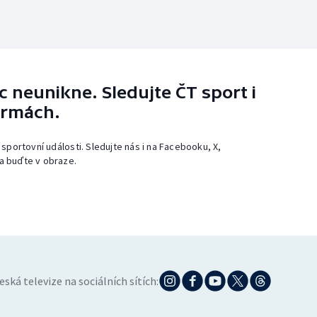
 neunikne. Sledujte ČT sport i
ormách.
 sportovní události. Sledujte nás i na Facebooku, X,
a buďte v obraze.
eská televize na sociálních sítích: