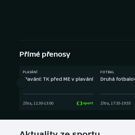
Curling
Dostihy
Florbal
Futsal
Přímé přenosy
Golf
PLAVÁNÍ
FOTBAL
Gymnastika
Plavání: TK před ME v plavání
Druhá fotbalov
Zítra
,
12:30
-
13:00
Zítra
,
17:35
-
19:55
Aktuality ze sportu