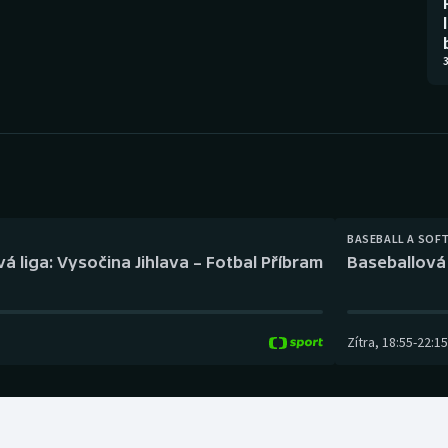
Moderní pětiboj
Triatlon
Motorsport
Veslování
3
Olympijské hry
Vodní slalom
Parasport
Volejbal
Plavání
Ostatní
BASEBALL A SOF
Plážový volejbal
á liga: Vysočina Jihlava – Fotbal Příbram
Baseballová 
Zítra
,
18:55
-
22:15