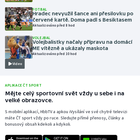
Olympijské hry
FOTBAL
Hradec nevyužil šance ani přesilovku po
červené kartě. Doma padl s Besiktasem
Parasport
Aktualizováno před 8 hod
VOLEJBAL
Plavání
Volejbalistky načaly přípravu na domácí
ME vítězně a ukázaly maskota
Plážový volejbal
Aktualizováno před 10 hod
Video
Ragby
Rychlobruslení
APLIKACE ČT SPORT
Mějte celý sportovní svět vždy u sebe i na
Rychlostní kanoistika
velké obrazovce.
S mobilní aplikací, HbbTV a apkou iVysílání ve své chytré televizi
Short track
máte ČT sport vždy po ruce. Sledujte přímé přenosy, články a
bonusový obsah kdekoli a kdykoli.
Sportovní střelba