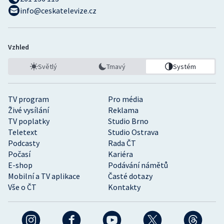
info@ceskatelevize.cz
Vzhled
Světlý
Tmavý
Systém
TV program
Pro média
Živé vysílání
Reklama
TV poplatky
Studio Brno
Teletext
Studio Ostrava
Podcasty
Rada ČT
Počasí
Kariéra
E-shop
Podávání námětů
Mobilní a TV aplikace
Časté dotazy
Vše o ČT
Kontakty