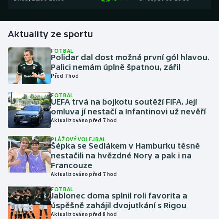
Gymnastika
Aktuality ze sportu
Házená
FOTBAL
Polidar dal dost možná první gól hlavou.
Palici nemám úplně špatnou, zářil
Jezdectví
Před 7 hod
Judo
FOTBAL
UEFA trvá na bojkotu soutěží FIFA. Její
omluva jí nestačí a Infantinovi už nevěří
Krasobruslení
Aktualizováno před 7 hod
Lezení
PLÁŽOVÝ VOLEJBAL
Šépka se Sedlákem v Hamburku těsně
nestačili na hvězdné Nory a pak i na
Lyže a snowboard
Francouze
Aktualizováno před 7 hod
Moderní pětiboj
FOTBAL
Jablonec doma splnil roli favorita a
úspěšně zahájil dvojutkání s Rigou
Motorsport
Aktualizováno před 8 hod