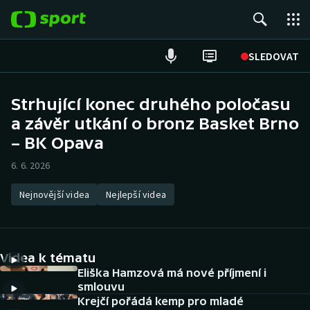
POPULÁRNÍ
SLEDOVAT
Fotbal
Strhující konec druhého poločasu
a závěr utkání o bronz Basket Brno
Hokej
– BK Opava
Tenis
6. 6. 2026
Atletika
Nejnovější videa
Nejlepší videa
Cyklistika
DALŠÍ SPORTY
Videa k tématu
Eliška Hamzová má nové příjmení i
Americký fotbal
NEPŘEHLÉDNĚTE
smlouvu
Krejčí pořádá kemp pro mladé