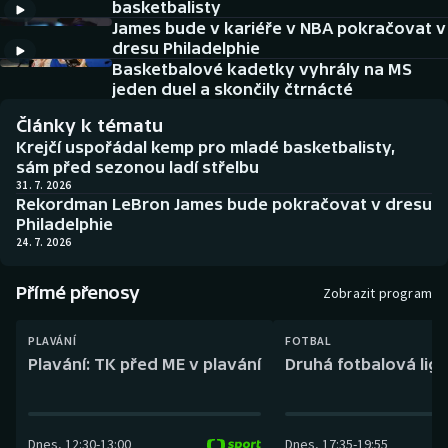
basketbalisty
Baseball a softbal
Soutěže
James bude v kariéře v NBA pokračovat v
dresu Philadelphie
Basketbal
Historické návraty
Basketbalové kadetky vyhrály na MS
jeden duel a skončily čtrnácté
Biatlon
Aplikace ČT sport
Články k tématu
Krejčí uspořádal kemp pro mladé basketbalisty,
Boby a skeleton
AZ kvíz
sám před sezonou ladí střelbu
31. 7. 2026
Rekordman LeBron James bude pokračovat v dresu
Box
Philadelphie
24. 7. 2026
Curling
Přímé přenosy
Zobrazit program
Dostihy
PLAVÁNÍ
FOTBAL
Florbal
Plavání: TK před ME v plavání
Druhá fotbalová liga
Futsal
Dnes
,
12:30
-
13:00
Dnes
,
17:35
-
19:55
Golf