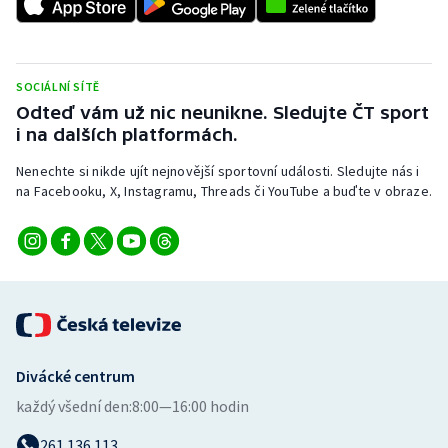
Stolní tenis
Triatlon
SOCIÁLNÍ SÍTĚ
Veslování
Odteď vám už nic neunikne. Sledujte ČT sport
i na dalších platformách.
Vodní slalom
Nenechte si nikde ujít nejnovější sportovní události. Sledujte nás i
na Facebooku, X, Instagramu, Threads či YouTube a buďte v obraze.
Volejbal
Ostatní
Divácké centrum
každý všední den:
8:00—16:00 hodin
261 136 113