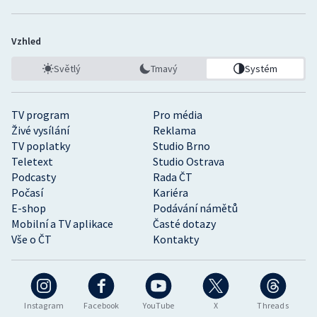
Vzhled
Světlý
Tmavý
Systém
TV program
Pro média
Živé vysílání
Reklama
TV poplatky
Studio Brno
Teletext
Studio Ostrava
Podcasty
Rada ČT
Počasí
Kariéra
E-shop
Podávání námětů
Mobilní a TV aplikace
Časté dotazy
Vše o ČT
Kontakty
Instagram
Facebook
YouTube
X
Threads