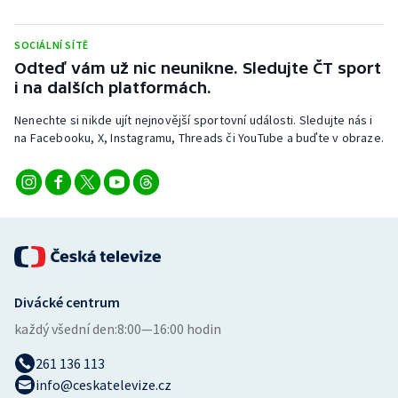
Stolní tenis
SOCIÁLNÍ SÍTĚ
Triatlon
Odteď vám už nic neunikne. Sledujte ČT sport
i na dalších platformách.
Veslování
Nenechte si nikde ujít nejnovější sportovní události. Sledujte nás i
na Facebooku, X, Instagramu, Threads či YouTube a buďte v obraze.
Vodní slalom
Volejbal
Ostatní
Divácké centrum
každý všední den:
8:00—16:00 hodin
261 136 113
info@ceskatelevize.cz