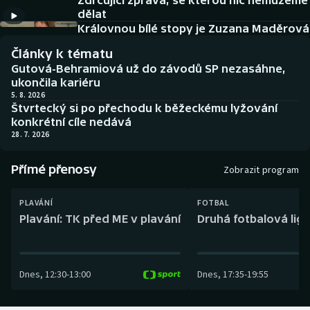
Zdrcující zpráva, se kterou nic nemůžeme
Baseball a softbal
Soutěže
dělat
Královnou bílé stopy je Zuzana Maděrová
Basketbal
Historické návraty
Články k tématu
Gutová-Behramiová už do závodů SP nezasáhne,
Biatlon
Aplikace ČT sport
ukončila kariéru
5. 8. 2026
Štvrtecký si po přechodu k běžeckému lyžování
Boby a skeleton
AZ kvíz
konkrétní cíle nedává
28. 7. 2026
Box
Přímé přenosy
Zobrazit program
Curling
PLAVÁNÍ
FOTBAL
Dostihy
Plavání: TK před ME v plavání
Druhá fotbalová liga
Florbal
Dnes
,
12:30
-
13:00
Dnes
,
17:35
-
19:55
Futsal
Golf