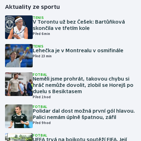
Aktuality ze sportu
Gymnastika
TENIS
V Torontu už bez Češek: Bartůňková
skončila ve třetím kole
Házená
Před 6 min
Jezdectví
TENIS
Lehečka je v Montrealu v osmifinále
Před 23 min
Judo
Krasobruslení
FOTBAL
Neměli jsme prohrát, takovou chybu si
hráč nemůže dovolit, zlobil se Horejš po
Lezení
duelu s Besiktasem
Před 2 hod
Lyže a snowboard
FOTBAL
Polidar dal dost možná první gól hlavou.
Palici nemám úplně špatnou, zářil
Moderní pětiboj
Před 9 hod
Motorsport
FOTBAL
UEFA trvá na bojkotu soutěží FIFA. Její