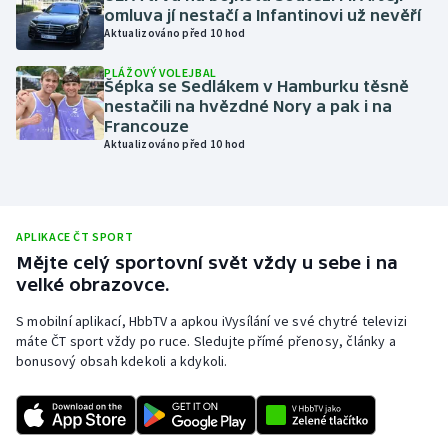
omluva jí nestačí a Infantinovi už nevěří
Olympijské hry
Aktualizováno před 10 hod
PLÁŽOVÝ VOLEJBAL
Parasport
Šépka se Sedlákem v Hamburku těsně
nestačili na hvězdné Nory a pak i na
Plavání
Francouze
Aktualizováno před 10 hod
Plážový volejbal
Ragby
APLIKACE ČT SPORT
Mějte celý sportovní svět vždy u sebe i na
Rychlobruslení
velké obrazovce.
Rychlostní kanoistika
S mobilní aplikací, HbbTV a apkou iVysílání ve své chytré televizi
máte ČT sport vždy po ruce. Sledujte přímé přenosy, články a
bonusový obsah kdekoli a kdykoli.
Short track
Sportovní střelba