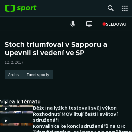
POPULÁRNÍ
SLEDOVAT
Fotbal
Stoch triumfoval v Sapporu a
upevnil si vedení ve SP
Hokej
12. 2. 2017
Tenis
Archiv
Zimní sporty
Atletika
Cyklistika
Videa k tématu
DALŠÍ SPORTY
Běžci na lyžích testovali svůj výkon
Rozhodnutí MOV litují čeští i světoví
sdruženáři
Americký fotbal
NEPŘEHLÉDNĚTE
Konvalinka ke konci sdruženářů na OH: