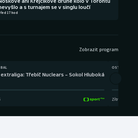
Noskové ani Krejčíkové druhé kolo v Torontu
nevyšlo a s turnajem se v singlu loučí
Před 17 hod
Zobrazit program
TBAL
OSTATNÍ
extraliga: Třebíč Nuclears – Sokol Hluboká
Orientační
5
Zítra
,
14:00
-
17