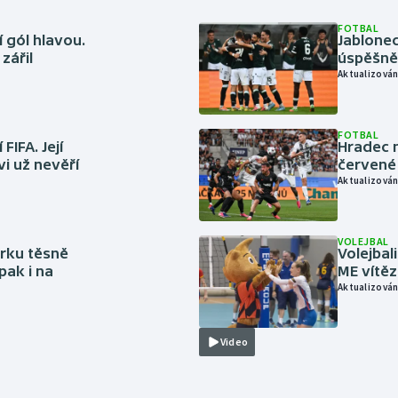
FOTBAL
 gól hlavou.
Jablonec
zářil
úspěšně 
Aktualizován
FOTBAL
FIFA. Její
Hradec n
vi už nevěří
červené
Aktualizován
VOLEJBAL
rku těsně
Volejbal
pak i na
ME vítě
Aktualizován
Video