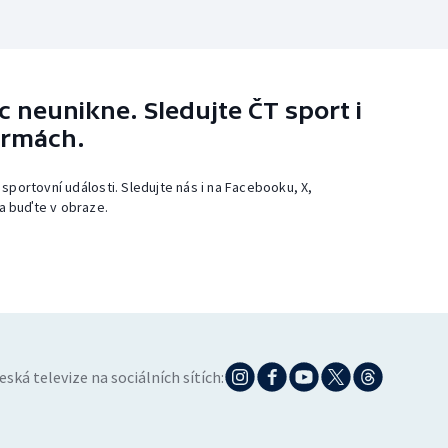
 neunikne. Sledujte ČT sport i
ormách.
 sportovní události. Sledujte nás i na Facebooku, X,
a buďte v obraze.
eská televize na sociálních sítích: