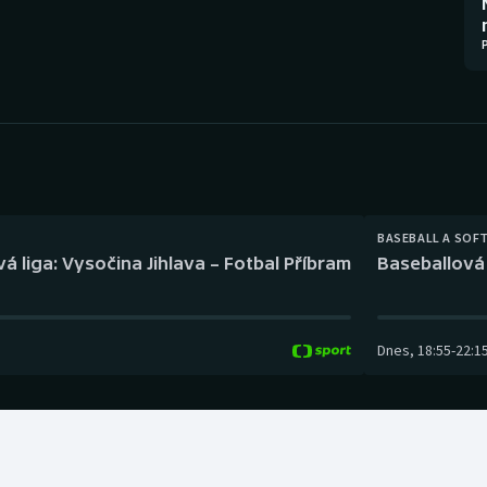
Moderní pětiboj
Triatlon
Motorsport
Veslování
Olympijské hry
Vodní slalom
Parasport
Volejbal
Plavání
Ostatní
BASEBALL A SOF
á liga: Vysočina Jihlava – Fotbal Příbram
Baseballová 
Plážový volejbal
Dnes
,
18:55
-
22:1