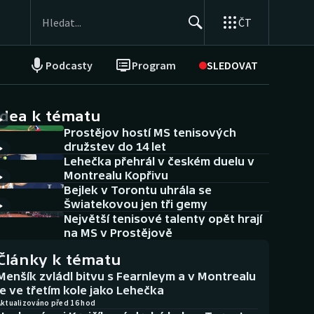
ČT
Podcasty
Program
SLEDOVAT
NEPŘEHLÉDNĚTE
Soutěže
idea k tématu
Prostějov hostí MS tenisových
Historické návraty
družstev do 14 let
Lehečka přehrál v českém duelu v
Aplikace ČT sport
Montrealu Kopřivu
Bejlek v Torontu uhrála se
AZ kvíz
Šwiatekovou jen tři gemy
Největší tenisové talenty opět hrají
na MS v Prostějově
Články k tématu
Menšík zvládl bitvu s Fearnleym a v Montrealu
je ve třetím kole jako Lehečka
Aktualizováno před 16 hod