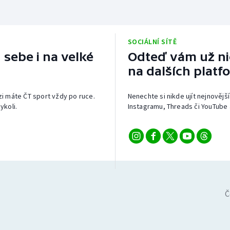
SOCIÁLNÍ SÍTĚ
 sebe i na velké
Odteď vám už nic
na dalších platf
izi máte ČT sport vždy po ruce.
Nenechte si nikde ujít nejnovější
ykoli.
Instagramu, Threads či YouTube 
Č