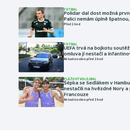
FOTBAL
Polidar dal dost možná první
Palici nemám úplně špatnou, 
Před 2 hod
FOTBAL
UEFA trvá na bojkotu soutěží 
omluva jí nestačí a Infantino
Aktualizováno před 2 hod
PLÁŽOVÝ VOLEJBAL
Šépka se Sedlákem v Hambu
nestačili na hvězdné Nory a 
Francouze
Aktualizováno před 3 hod