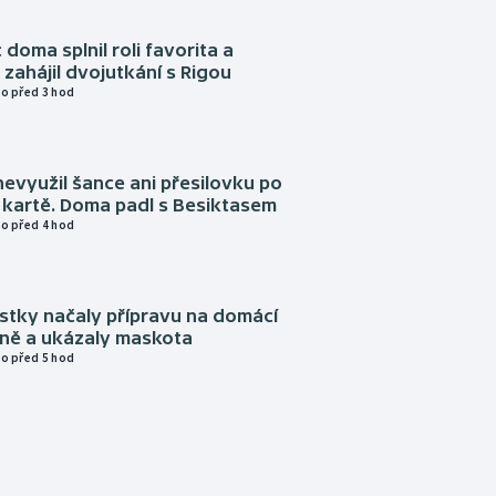
 doma splnil roli favorita a
zahájil dvojutkání s Rigou
o před 3 hod
evyužil šance ani přesilovku po
 kartě. Doma padl s Besiktasem
o před 4 hod
istky načaly přípravu na domácí
zně a ukázaly maskota
o před 5 hod