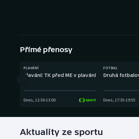
Curling
Dostihy
Florbal
Futsal
Přímé přenosy
Golf
PLAVÁNÍ
FOTBAL
Plavání: TK před ME v plavání
Druhá fotbalov
Gymnastika
Dnes
,
12:30
-
13:00
Dnes
,
17:35
-
19:55
Aktuality ze sportu