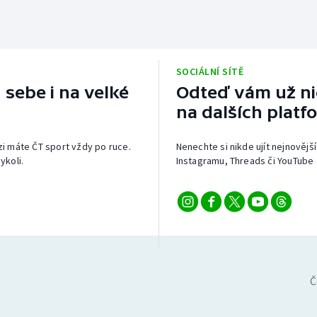
SOCIÁLNÍ SÍTĚ
 sebe i na velké
Odteď vám už nic
na dalších platf
izi máte ČT sport vždy po ruce.
Nenechte si nikde ujít nejnovější
ykoli.
Instagramu, Threads či YouTube 
Č