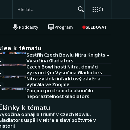
ČT
Podcasty
Program
SLEDOVAT
NEPŘEHLÉDNĚTE
Soutěže
idea k tématu
Sestřih Czech Bowlu Nitra Knights –
Historické návraty
Vysočina Gladiators
Czech Bowl hostí Nitra, domácí
Aplikace ČT sport
vyzvou tým Vysočina Gladiators
Nitra zvládla infarktový závěr a
AZ kvíz
vyhrála ve Znojmě
Znojmo po dramatu ukončilo
neporazitelnost Gladiators
Články k tématu
Vysočina obhájila triumf v Czech Bowlu.
Gladiators uspěli v Nitře a slaví počtvrté v
historii