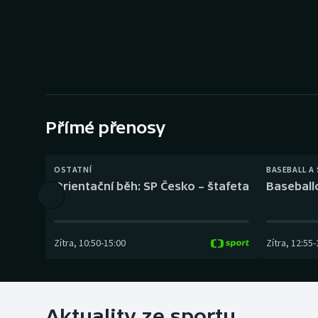
Curling
Dostihy
Florbal
Futsal
Přímé přenosy
Golf
OSTATNÍ
BASEBALL A
Gymnastika
Orientační běh: SP Česko – štafeta
Baseball
Zítra
,
10:50
-
15:00
Zítra
,
12:55
-
Aktuality ze sportu