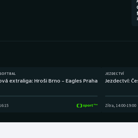
Moderní pětiboj
Triatlon
A
Motorsport
Veslování
1
Olympijské hry
Vodní slalom
Parasport
Volejbal
Plavání
Ostatní
 SOFTBAL
JEZDECTVÍ
Plážový volejbal
ová extraliga: Hroši Brno – Eagles Praha
Jezdectví: Č
16:15
Zítra
,
14:00
-
19:00