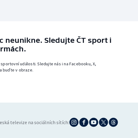
 neunikne. Sledujte ČT sport i
ormách.
 sportovní události. Sledujte nás i na Facebooku, X,
a buďte v obraze.
eská televize na sociálních sítích: