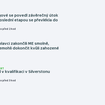
ngové se povedl závěrečný útok
oslední etapou se převlékla do
o před 2 hod
plavci zakončili ME smolně,
emohli dokončit kvůli zahozené
ORT
l v kvalifikaci v Silverstonu
o před 3 hod