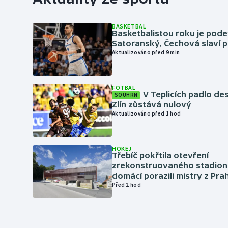
BASKETBAL
Basketbalistou roku je pod
Satoranský, Čechová slaví 
Aktualizováno před 9 min
FOTBAL
V Teplicích padlo de
SOUHRN
Zlín zůstává nulový
Aktualizováno před 1 hod
HOKEJ
Třebíč pokřtila otevření
zrekonstruovaného stadionu
domácí porazili mistry z Pra
Před 2 hod