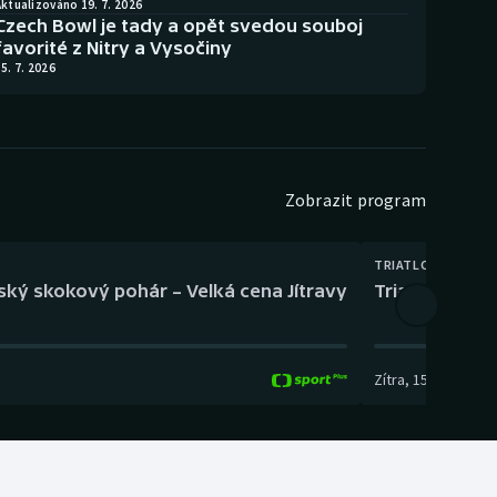
ktualizováno 19. 7. 2026
Czech Bowl je tady a opět svedou souboj
favorité z Nitry a Vysočiny
5. 7. 2026
Zobrazit program
TRIATLON
eský skokový pohár – Velká cena Jítravy
Triatlon: XTE
Zítra
,
15:00
-
16:10