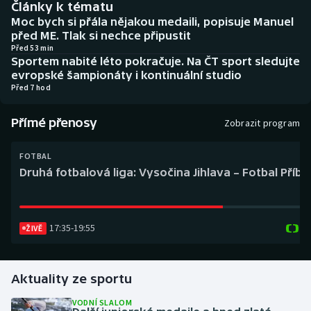
Články k tématu
Baseball a softbal
Soutěže
Moc bych si přála nějakou medaili, popisuje Manuel
před ME. Tlak si nechce připustit
Basketbal
Historické návraty
Před 53 min
Sportem nabité léto pokračuje. Na ČT sport sledujte
evropské šampionáty i kontinuální studio
Biatlon
Aplikace ČT sport
Před 7 hod
Boby a skeleton
AZ kvíz
Přímé přenosy
Zobrazit program
Box
FOTBAL
Druhá fotbalová liga: Vysočina Jihlava – Fotbal Příb
Curling
Dostihy
17:35
-
19:55
ŽIVĚ
Florbal
Futsal
Aktuality ze sportu
VODNÍ SLALOM
Golf