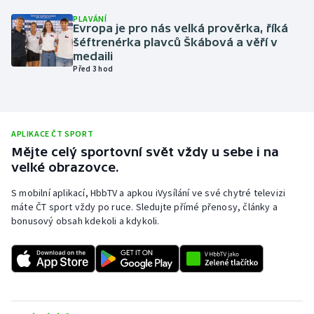
PLAVÁNÍ
Olympijské hry
Evropa je pro nás velká prověrka, říká
šéftrenérka plavců Škábová a věří v
Parasport
medaili
Před 3 hod
Plavání
Plážový volejbal
APLIKACE ČT SPORT
Mějte celý sportovní svět vždy u sebe i na
Ragby
velké obrazovce.
Rychlobruslení
S mobilní aplikací, HbbTV a apkou iVysílání ve své chytré televizi
máte ČT sport vždy po ruce. Sledujte přímé přenosy, články a
bonusový obsah kdekoli a kdykoli.
Rychlostní kanoistika
Short track
Sportovní střelba