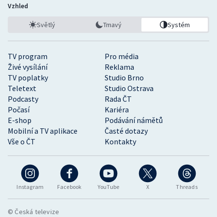
Vzhled
Světlý
Tmavý
Systém
TV program
Pro média
Živé vysílání
Reklama
TV poplatky
Studio Brno
Teletext
Studio Ostrava
Podcasty
Rada ČT
Počasí
Kariéra
E-shop
Podávání námětů
Mobilní a TV aplikace
Časté dotazy
Vše o ČT
Kontakty
Instagram
Facebook
YouTube
X
Threads
© Česká televize