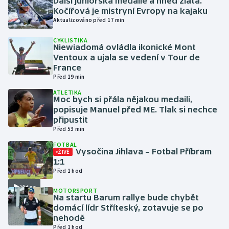
Další juniorská medaile a hned zlatá.
Kočířová je mistryní Evropy na kajaku
Aktualizováno před 17 min
Gymnastika
CYKLISTIKA
Niewiadomá ovládla ikonické Mont
Házená
Ventoux a ujala se vedení v Tour de
France
Jezdectví
Před 19 min
ATLETIKA
Judo
Moc bych si přála nějakou medaili,
popisuje Manuel před ME. Tlak si nechce
připustit
Krasobruslení
Před 53 min
FOTBAL
Lezení
Vysočina Jihlava – Fotbal Příbram
ŽIVĚ
1:1
Lyže a snowboard
Před 1 hod
Video
MOTORSPORT
Moderní pětiboj
Na startu Barum rallye bude chybět
domácí lídr Stříteský, zotavuje se po
nehodě
Motorsport
Před 1 hod