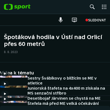
POPULÁRNÍ
SLEDOVAT
Fotbal
Špotáková hodila v Ústí nad Orlicí
přes 60 metrů
Hokej
8. 8. 2023
Tenis
Atletika
Videa k tématu
Cyklistika
Sestry Švábíkovy o blížícím se ME v
atletice
Juniorská štafeta na 4x400 m získala na
DALŠÍ SPORTY
MS senzační stříbro
Desetibojař Järvinen se chystá na ME
Americký fotbal
NEPŘEHLÉDNĚTE
Štefela má před ME velká očekávání