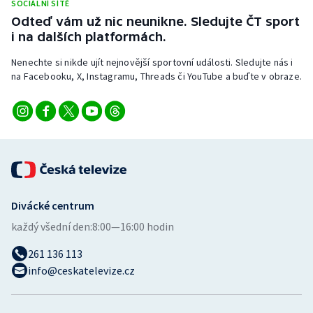
SOCIÁLNÍ SÍTĚ
Stolní tenis
Odteď vám už nic neunikne. Sledujte ČT sport
i na dalších platformách.
Triatlon
Nenechte si nikde ujít nejnovější sportovní události. Sledujte nás i
Veslování
na Facebooku, X, Instagramu, Threads či YouTube a buďte v obraze.
Vodní slalom
Volejbal
Ostatní
Divácké centrum
každý všední den:
8:00—16:00 hodin
261 136 113
info@ceskatelevize.cz