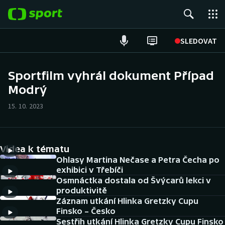
POPULÁRNÍ
SLEDOVAT
Fotbal
Sportfilm vyhrál dokument Případ
Modrý
Hokej
15. 10. 2023
Tenis
Atletika
Videa k tématu
Cyklistika
Ohlasy Martina Nečase a Petra Čecha po
exhibici v Třebíči
Osmnáctka dostala od Švýcarů lekci v
DALŠÍ SPORTY
produktivitě
Záznam utkání Hlinka Gretzky Cupu
Americký fotbal
NEPŘEHLÉDNĚTE
Finsko – Česko
Sestřih utkání Hlinka Gretzky Cupu Finsko