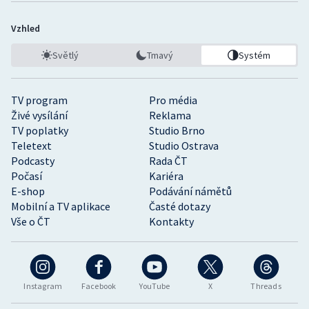
Vzhled
Světlý
Tmavý
Systém
TV program
Pro média
Živé vysílání
Reklama
TV poplatky
Studio Brno
Teletext
Studio Ostrava
Podcasty
Rada ČT
Počasí
Kariéra
E-shop
Podávání námětů
Mobilní a TV aplikace
Časté dotazy
Vše o ČT
Kontakty
Instagram
Facebook
YouTube
X
Threads