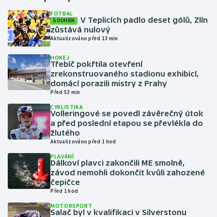
FOTBAL
V Teplicích padlo deset gólů, Zlín
SOUHRN
Gymnastika
zůstává nulový
Aktualizováno před 13 min
Házená
HOKEJ
Třebíč pokřtila otevření
Jezdectví
zrekonstruovaného stadionu exhibicí,
domácí porazili mistry z Prahy
Judo
Před 53 min
CYKLISTIKA
Volleringové se povedl závěrečný útok
Krasobruslení
a před poslední etapou se převlékla do
žlutého
Lezení
Aktualizováno před 1 hod
PLAVÁNÍ
Lyže a snowboard
Dálkoví plavci zakončili ME smolně,
závod nemohli dokončit kvůli zahozené
čepičce
Moderní pětiboj
Před 1 hod
MOTORSPORT
Motorsport
Salač byl v kvalifikaci v Silverstonu