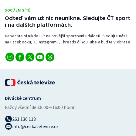
Stolní tenis
SOCIÁLNÍ SÍTĚ
Odteď vám už nic neunikne. Sledujte ČT sport
Triatlon
i na dalších platformách.
Veslování
Nenechte si nikde ujít nejnovější sportovní události. Sledujte nás i
na Facebooku, X, Instagramu, Threads či YouTube a buďte v obraze.
Vodní slalom
Volejbal
Ostatní
Divácké centrum
každý všední den:
8:00—16:00 hodin
261 136 113
info@ceskatelevize.cz