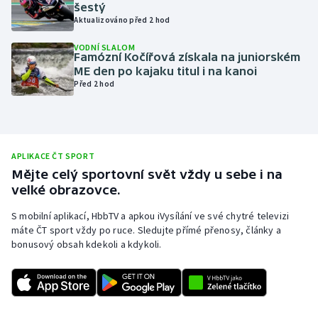
šestý
Olympijské hry
Aktualizováno před 2 hod
VODNÍ SLALOM
Parasport
Famózní Kočířová získala na juniorském
ME den po kajaku titul i na kanoi
Před 2 hod
Plavání
Plážový volejbal
Ragby
APLIKACE ČT SPORT
Mějte celý sportovní svět vždy u sebe i na
velké obrazovce.
Rychlobruslení
S mobilní aplikací, HbbTV a apkou iVysílání ve své chytré televizi
Rychlostní kanoistika
máte ČT sport vždy po ruce. Sledujte přímé přenosy, články a
bonusový obsah kdekoli a kdykoli.
Short track
Sportovní střelba