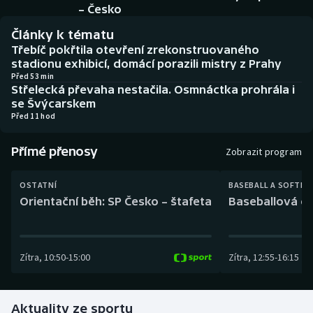
Baseball a softbal
Soutěže
– Česko
Články k tématu
Basketbal
Historické návraty
Třebíč pokřtila otevření zrekonstruovaného
stadionu exhibicí, domácí porazili mistry z Prahy
Biatlon
Aplikace ČT sport
Před 53 min
Střelecká převaha nestačila. Osmnáctka prohrála i
se Švýcarskem
Boby a skeleton
AZ kvíz
Před 11 hod
Box
Přímé přenosy
Zobrazit program
Curling
OSTATNÍ
BASEBALL A SOFTBA
Orientační běh: SP Česko – štafeta
Baseballová ex
Dostihy
Florbal
Zítra
,
10:50
-
15:00
Zítra
,
12:55
-
16:15
Futsal
Aktuality ze sportu
Golf