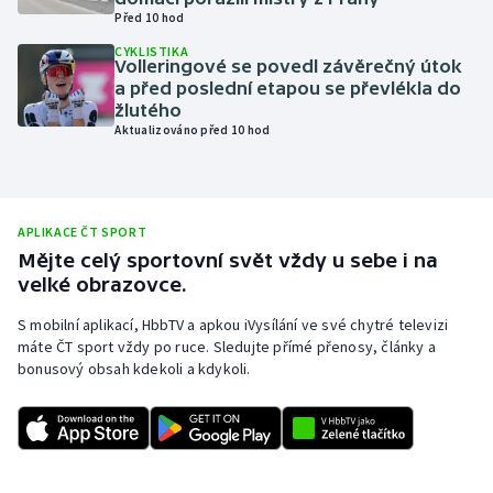
Před 10 hod
Olympijské hry
CYKLISTIKA
Volleringové se povedl závěrečný útok
Parasport
a před poslední etapou se převlékla do
žlutého
Aktualizováno před 10 hod
Plavání
Plážový volejbal
APLIKACE ČT SPORT
Ragby
Mějte celý sportovní svět vždy u sebe i na
velké obrazovce.
Rychlobruslení
S mobilní aplikací, HbbTV a apkou iVysílání ve své chytré televizi
máte ČT sport vždy po ruce. Sledujte přímé přenosy, články a
Rychlostní kanoistika
bonusový obsah kdekoli a kdykoli.
Short track
Sportovní střelba