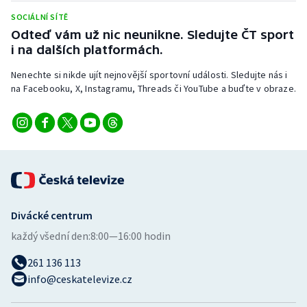
Stolní tenis
SOCIÁLNÍ SÍTĚ
Odteď vám už nic neunikne. Sledujte ČT sport
Triatlon
i na dalších platformách.
Veslování
Nenechte si nikde ujít nejnovější sportovní události. Sledujte nás i
na Facebooku, X, Instagramu, Threads či YouTube a buďte v obraze.
Vodní slalom
Volejbal
Ostatní
Divácké centrum
každý všední den:
8:00—16:00 hodin
261 136 113
info@ceskatelevize.cz