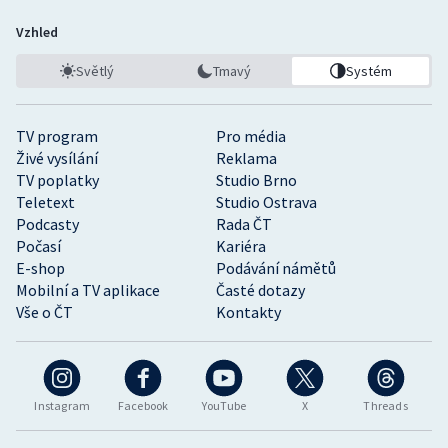
Vzhled
Světlý
Tmavý
Systém
TV program
Pro média
Živé vysílání
Reklama
TV poplatky
Studio Brno
Teletext
Studio Ostrava
Podcasty
Rada ČT
Počasí
Kariéra
E-shop
Podávání námětů
Mobilní a TV aplikace
Časté dotazy
Vše o ČT
Kontakty
Instagram
Facebook
YouTube
X
Threads