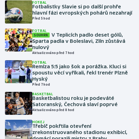
FOTBAL
Fotbalistky Slavie si po další prohře
hlavní fázi evropských pohárů nezahrají
Gymnastika
Před 5 hod
Házená
FOTBAL
V Teplicích padlo deset gólů,
SOUHRN
Sparta padla v Boleslavi, Zlín zůstává
Jezdectví
nulový
Aktualizováno před 7 hod
Judo
FOTBAL
Remíza 5:5 jako šok a porážka. Kluci si
spoustu věcí vyříkali, řekl trenér Plzně
Krasobruslení
Hyský
Před 7 hod
Lezení
BASKETBAL
Basketbalistou roku je podeváté
Lyže a snowboard
Satoranský, Čechová slaví poprvé
Aktualizováno před 8 hod
Moderní pětiboj
HOKEJ
Třebíč pokřtila otevření
zrekonstruovaného stadionu exhibicí,
Motorsport
domácí porazili mistry z Prahy