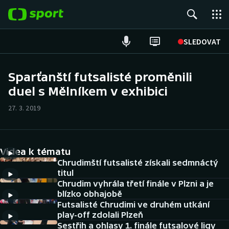
POPULÁRNÍ
SLEDOVAT
Fotbal
Sparťanští futsalisté proměnili
duel s Mělníkem v exhibici
Hokej
27. 3. 2019
Tenis
Atletika
Videa k tématu
Cyklistika
Chrudimští futsalisté získali sedmnáctý
titul
Chrudim vyhrála třetí finále v Plzni a je
DALŠÍ SPORTY
blízko obhajobě
Futsalisté Chrudimi ve druhém utkání
Americký fotbal
NEPŘEHLÉDNĚTE
play-off zdolali Plzeň
Sestřih a ohlasy 1. finále futsalové ligy