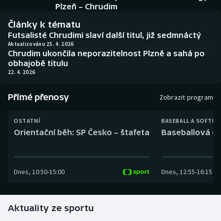
Baseball a softbal
Soutěže
Plzeň – Chrudim
Články k tématu
Basketbal
Historické návraty
Futsalisté Chrudimi slaví další titul, již sedmnáctý
Aktualizováno 25. 4. 2026
Chrudim ukončila neporazitelnost Plzně a sahá po
Biatlon
Aplikace ČT sport
obhajobě titulu
22. 4. 2026
Boby a skeleton
AZ kvíz
Přímé přenosy
Zobrazit program
Box
OSTATNÍ
BASEBALL A SOFTBA
Curling
Orientační běh: SP Česko – štafeta
Baseballová ex
Dostihy
Dnes
,
10:50
-
15:00
Dnes
,
12:55
-
16:15
Florbal
Futsal
Aktuality ze sportu
Golf