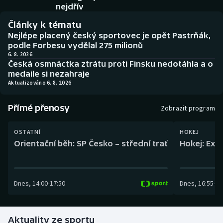
Baseball a softbal
Soutěže
nejdřív
Články k tématu
Basketbal
Historické návraty
Nejlépe placený český sportovec je opět Pastrňák,
podle Forbesu vydělal 275 milionů
Biatlon
Aplikace ČT sport
6. 8. 2026
Česká osmnáctka ztrátu proti Finsku nedotáhla a o
medaile si nezahraje
Boby a skeleton
AZ kvíz
Aktualizováno 6. 8. 2026
Box
Přímé přenosy
Zobrazit program
Curling
OSTATNÍ
HOKEJ
Orientační běh: SP Česko – střední trať
Hokej: Exh
Dostihy
Florbal
Dnes
,
14:00
-
17:50
Dnes
,
16:55
-
19
Futsal
Aktuality ze sportu
Golf