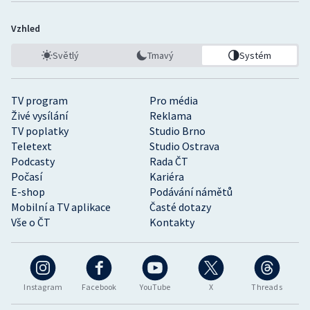
Vzhled
Světlý
Tmavý
Systém
TV program
Pro média
Živé vysílání
Reklama
TV poplatky
Studio Brno
Teletext
Studio Ostrava
Podcasty
Rada ČT
Počasí
Kariéra
E-shop
Podávání námětů
Mobilní a TV aplikace
Časté dotazy
Vše o ČT
Kontakty
Instagram
Facebook
YouTube
X
Threads