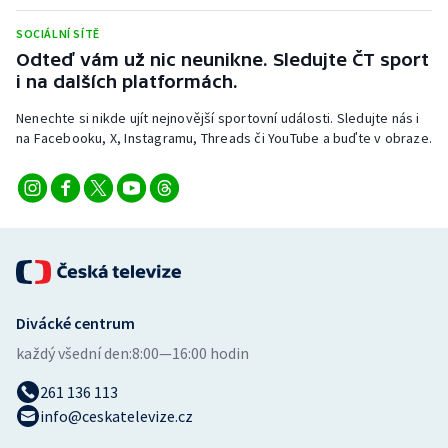
Stolní tenis
SOCIÁLNÍ SÍTĚ
Odteď vám už nic neunikne. Sledujte ČT sport
Triatlon
i na dalších platformách.
Veslování
Nenechte si nikde ujít nejnovější sportovní události. Sledujte nás i
na Facebooku, X, Instagramu, Threads či YouTube a buďte v obraze.
Vodní slalom
Volejbal
Ostatní
Divácké centrum
každý všední den:
8:00—16:00 hodin
261 136 113
info@ceskatelevize.cz