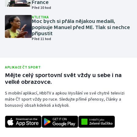
France
Před 10 hod
Olympijské hry
ATLETIKA
Moc bych si přála nějakou medaili,
Parasport
popisuje Manuel před ME. Tlak si nechce
připustit
Plavání
Před 11 hod
Plážový volejbal
Ragby
APLIKACE ČT SPORT
Mějte celý sportovní svět vždy u sebe i na
velké obrazovce.
Rychlobruslení
S mobilní aplikací, HbbTV a apkou iVysílání ve své chytré televizi
Rychlostní kanoistika
máte ČT sport vždy po ruce. Sledujte přímé přenosy, články a
bonusový obsah kdekoli a kdykoli.
Short track
Sportovní střelba