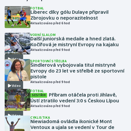
FOTBAL
Liberec díky gólu Dulaye připravil
Gymnastika
Zbrojovku o neporazitelnost
Aktualizováno před 6 hod
Házená
VODNÍ SLALOM
Další juniorská medaile a hned zlatá.
Jezdectví
Kočířová je mistryní Evropy na kajaku
Aktualizováno před 9 hod
Judo
Video
SPORTOVNÍ STŘELBA
Šindlerová vybojovala titul mistryně
Krasobruslení
Evropy do 23 let ve střelbě ze sportovní
pistole
Aktualizováno před 9 hod
Lezení
Video
FOTBAL
Příbram otáčela proti Jihlavě,
SESTŘIH
Lyže a snowboard
Ústí ztratilo vedení 3:0 s Českou Lípou
Aktualizováno před 9 hod
Moderní pětiboj
Video
CYKLISTIKA
Niewiadomá ovládla ikonické Mont
Motorsport
Ventoux a ujala se vedení v Tour de