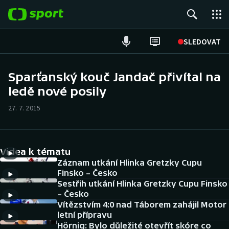
POPULÁRNÍ
SLEDOVAT
Fotbal
Sparťanský kouč Jandač přivítal na
ledě nové posily
Hokej
27. 7. 2015
Tenis
Atletika
Videa k tématu
Cyklistika
Záznam utkání Hlinka Gretzky Cupu
Finsko – Česko
Sestřih utkání Hlinka Gretzky Cupu Finsko
DALŠÍ SPORTY
– Česko
Vítězstvím 4:0 nad Táborem zahájil Motor
Americký fotbal
NEPŘEHLÉDNĚTE
letní přípravu
Hörnig: Bylo důležité otevřít skóre co