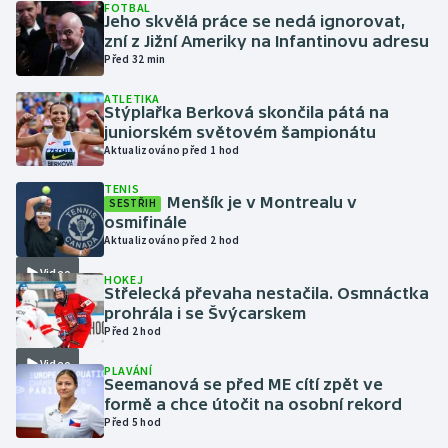
FOTBAL
Jeho skvělá práce se nedá ignorovat,
zní z Jižní Ameriky na Infantinovu adresu
Gymnastika
Před 32 min
Házená
ATLETIKA
Stýplařka Berková skončila pátá na
juniorském světovém šampionátu
Jezdectví
Aktualizováno před 1 hod
Judo
TENIS
Menšík je v Montrealu v
SESTŘIH
osmifinále
Krasobruslení
Aktualizováno před 2 hod
Video
HOKEJ
Lezení
Střelecká převaha nestačila. Osmnáctka
prohrála i se Švýcarskem
Lyže a snowboard
Před 2 hod
Video
PLAVÁNÍ
Moderní pětiboj
Seemanová se před ME cítí zpět ve
formě a chce útočit na osobní rekord
Před 5 hod
Motorsport