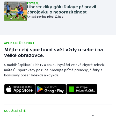
FOTBAL
Liberec díky gólu Dulaye připravil
Olympijské hry
Zbrojovku o neporazitelnost
Aktualizováno před 12 hod
Parasport
Plavání
APLIKACE ČT SPORT
Plážový volejbal
Mějte celý sportovní svět vždy u sebe i na
velké obrazovce.
Ragby
S mobilní aplikací, HbbTV a apkou iVysílání ve své chytré televizi
Rychlobruslení
máte ČT sport vždy po ruce. Sledujte přímé přenosy, články a
bonusový obsah kdekoli a kdykoli.
Rychlostní kanoistika
Short track
Sportovní střelba
SOCIÁLNÍ SÍTĚ