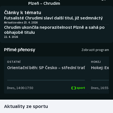
Baseball a softbal
Soutěže
Plzeň – Chrudim
Články k tématu
Basketbal
Historické návraty
Futsalisté Chrudimi slaví další titul, již sedmnáctý
Aktualizováno 25. 4. 2026
Chrudim ukončila neporazitelnost Plzně a sahá po
Biatlon
Aplikace ČT sport
obhajobě titulu
22. 4. 2026
Boby a skeleton
AZ kvíz
Přímé přenosy
Zobrazit program
Box
OSTATNÍ
HOKEJ
Curling
Orientační běh: SP Česko – střední trať
Hokej: Exh
Dostihy
Dnes
,
14:00
-
17:50
Dnes
,
16:55
-
19
Florbal
Futsal
Aktuality ze sportu
Golf