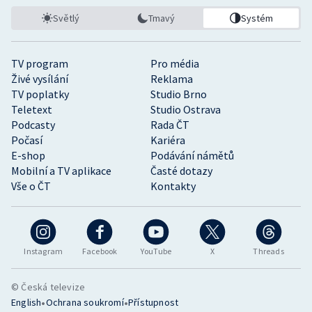
Světlý
Tmavý
Systém
TV program
Pro média
Živé vysílání
Reklama
TV poplatky
Studio Brno
Teletext
Studio Ostrava
Podcasty
Rada ČT
Počasí
Kariéra
E-shop
Podávání námětů
Mobilní a TV aplikace
Časté dotazy
Vše o ČT
Kontakty
Instagram
Facebook
YouTube
X
Threads
© Česká televize
•
•
English
Ochrana soukromí
Přístupnost