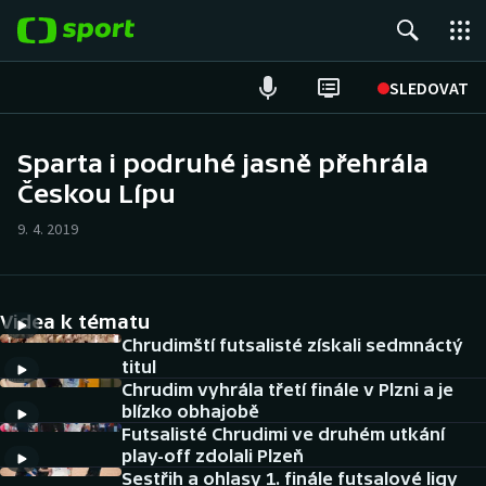
POPULÁRNÍ
SLEDOVAT
Fotbal
Sparta i podruhé jasně přehrála
Českou Lípu
Hokej
9. 4. 2019
Tenis
Atletika
Videa k tématu
Cyklistika
Chrudimští futsalisté získali sedmnáctý
titul
Chrudim vyhrála třetí finále v Plzni a je
DALŠÍ SPORTY
blízko obhajobě
Futsalisté Chrudimi ve druhém utkání
Americký fotbal
NEPŘEHLÉDNĚTE
play-off zdolali Plzeň
Sestřih a ohlasy 1. finále futsalové ligy