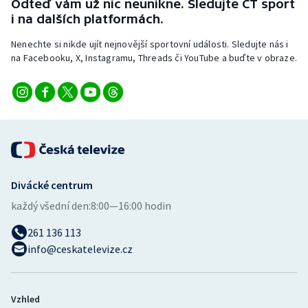
Odteď vám už nic neunikne. Sledujte ČT sport
Stolní tenis
i na dalších platformách.
Triatlon
Nenechte si nikde ujít nejnovější sportovní události. Sledujte nás i
na Facebooku, X, Instagramu, Threads či YouTube a buďte v obraze.
Veslování
Vodní slalom
Volejbal
Ostatní
Divácké centrum
každý všední den:
8:00—16:00 hodin
261 136 113
info@ceskatelevize.cz
Vzhled