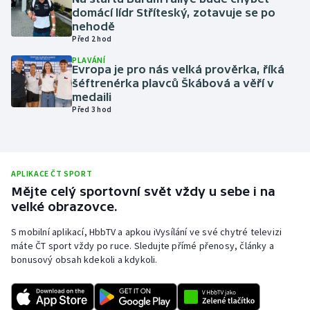
domácí lídr Stříteský, zotavuje se po
Olympijské hry
nehodě
Před 2 hod
Parasport
PLAVÁNÍ
Evropa je pro nás velká prověrka, říká
šéftrenérka plavců Škábová a věří v
Plavání
medaili
Před 3 hod
Plážový volejbal
Ragby
APLIKACE ČT SPORT
Rychlobruslení
Mějte celý sportovní svět vždy u sebe i na
velké obrazovce.
Rychlostní kanoistika
S mobilní aplikací, HbbTV a apkou iVysílání ve své chytré televizi
máte ČT sport vždy po ruce. Sledujte přímé přenosy, články a
Short track
bonusový obsah kdekoli a kdykoli.
Sportovní střelba