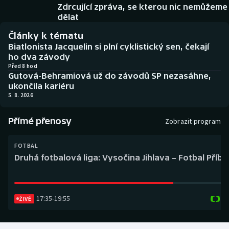
Baseball a softbal
Soutěže
Zdrcující zpráva, se kterou nic nemůžeme
dělat
Basketbal
Historické návraty
Články k tématu
Biatlonista Jacquelin si plní cyklistický sen, čekají
Biatlon
Aplikace ČT sport
ho dva závody
Před 8 hod
Gutová-Behramiová už do závodů SP nezasáhne,
Boby a skeleton
AZ kvíz
ukončila kariéru
5. 8. 2026
Box
Přímé přenosy
Zobrazit program
Curling
FOTBAL
Dostihy
Druhá fotbalová liga: Vysočina Jihlava – Fotbal Příb
Florbal
17:35
-
19:55
ŽIVĚ
Futsal
Golf