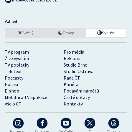
Vzhled
Světlý
Tmavý
Systém
TV program
Pro média
Živé vysílání
Reklama
TV poplatky
Studio Brno
Teletext
Studio Ostrava
Podcasty
Rada ČT
Počasí
Kariéra
E-shop
Podávání námětů
Mobilní a TV aplikace
Časté dotazy
Vše o ČT
Kontakty
Instagram
Facebook
YouTube
X
Threads