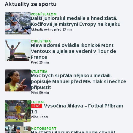
Aktuality ze sportu
Gymnastika
VODNÍ SLALOM
Další juniorská medaile a hned zlatá.
Kočířová je mistryní Evropy na kajaku
Házená
Aktualizováno před 23 min
CYKLISTIKA
Jezdectví
Niewiadomá ovládla ikonické Mont
Ventoux a ujala se vedení v Tour de
Judo
France
Před 25 min
Krasobruslení
ATLETIKA
Moc bych si přála nějakou medaili,
popisuje Manuel před ME. Tlak si nechce
Lezení
připustit
Před 59 min
Lyže a snowboard
FOTBAL
Vysočina Jihlava – Fotbal Příbram
ŽIVĚ
1:1
Moderní pětiboj
Před 1 hod
Video
Motorsport
MOTORSPORT
Na startu Barum rallye bude chybět