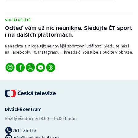
Stolní tenis
Triatlon
SOCIÁLNÍ SÍTĚ
Odteď vám už nic neunikne. Sledujte ČT sport
Veslování
i na dalších platformách.
Nenechte si nikde ujít nejnovější sportovní události. Sledujte nás i
Vodní slalom
na Facebooku, X, Instagramu, Threads či YouTube a buďte v obraze.
Volejbal
Ostatní
Divácké centrum
každý všední den:
8:00—16:00 hodin
261 136 113
info@ceskatelevize.cz