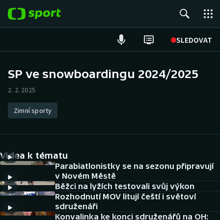
POPULÁRNÍ
SLEDOVAT
Fotbal
SP ve snowboardingu 2024/2025
Hokej
2. 2. 2025
Tenis
Zimní sporty
Atletika
Videa k tématu
Cyklistika
Parabiatlonistky se na sezonu připravují
v Novém Městě
DALŠÍ SPORTY
Běžci na lyžích testovali svůj výkon
Rozhodnutí MOV litují čeští i světoví
Americký fotbal
NEPŘEHLÉDNĚTE
sdruženáři
Konvalinka ke konci sdruženářů na OH: